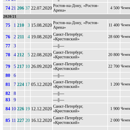
Ростов-на-Дону, «Ростов-
74
21
206
37
22.07.2020
4 500
Чемп
Арена»
2020/21
Ростов-на-Дону, «Ростов-
75
1
210
3
15.08.2020
11 400
Чемп
Арена»
Санкт-Петербург,
76
2
211
4
19.08.2020
28 600
Чемп
«Крестовский»
77
3
––||––
Санкт-Петербург,
78
4
212
5
22.08.2020
20 800
Чемп
«Крестовский»
Санкт-Петербург,
79
5
217
10
26.09.2020
22 700
Чемп
«Крестовский»
80
6
––||––
Санкт-Петербург,
81
7
224
17
05.12.2020
1 200
Чемп
«Крестовский»
82
8
––||––
83
9
––||––
Санкт-Петербург,
84
10
226
19
12.12.2020
1 900
Чемп
«Крестовский»
Санкт-Петербург,
85
11
227
20
16.12.2020
2 000
Чемп
«Крестовский»