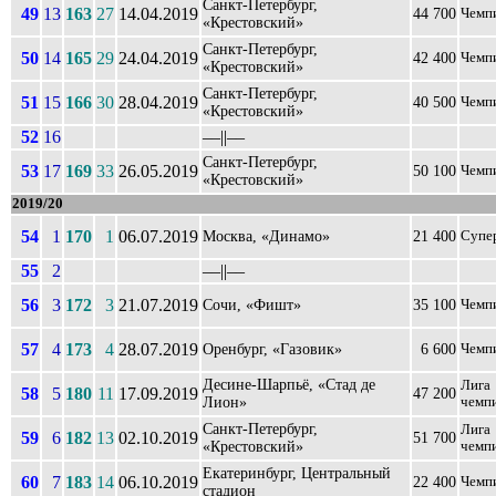
Санкт-Петербург,
49
13
163
27
14.04.2019
44 700
Чемп
«Крестовский»
Санкт-Петербург,
50
14
165
29
24.04.2019
42 400
Чемп
«Крестовский»
Санкт-Петербург,
51
15
166
30
28.04.2019
40 500
Чемп
«Крестовский»
52
16
––||––
Санкт-Петербург,
53
17
169
33
26.05.2019
50 100
Чемп
«Крестовский»
2019/20
54
1
170
1
06.07.2019
Москва, «Динамо»
21 400
Супе
55
2
––||––
56
3
172
3
21.07.2019
Сочи, «Фишт»
35 100
Чемп
57
4
173
4
28.07.2019
Оренбург, «Газовик»
6 600
Чемп
Десине-Шарпьё, «Стад де
Лига
58
5
180
11
17.09.2019
47 200
Лион»
чемп
Санкт-Петербург,
Лига
59
6
182
13
02.10.2019
51 700
«Крестовский»
чемп
Екатеринбург, Центральный
60
7
183
14
06.10.2019
22 400
Чемп
стадион