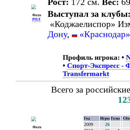
Рост:
172 см.
Вес:
69
Выступал за клубы
Фото
РПЛ
«Коджаелиспор» Из
Дону
,
«Краснодар
Профиль игрока:
•
N
•
Спорт-Экспресс - 
Transfermarkt
Всего за российски
12
Год
Игры
Голы
Сбо
2009
26
Фото