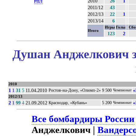
2010
26
1
РПЛ
2011/12
43
2012/13
22
1
2013/14
6
Игры
Голы
Сбо
Итого
123
2
Душан Анджелкович з
2010
1
1
31
5
11.04.2010
«
Ростов-на-Дону, «Олимп-2»
9 500
Чемпионат
2012/13
2
1
99
4
21.09.2012
«
Краснодар, «Кубань»
5 200
Чемпионат
Все бомбардиры России
Анджелкович |
Вандерсо