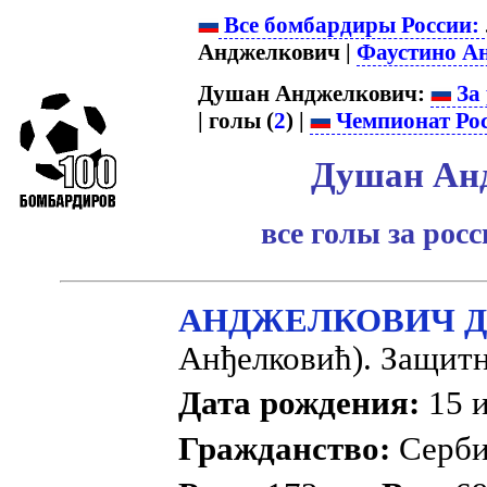
Все бомбардиры России:
Анджелкович |
Фаустино А
Душан Анджелкович:
За 
| голы (
2
) |
Чемпионат Ро
Душан Ан
все голы за рос
АНДЖЕЛКОВИЧ Д
Анђелковић). Защитн
Дата рождения:
15 и
Гражданство:
Серб