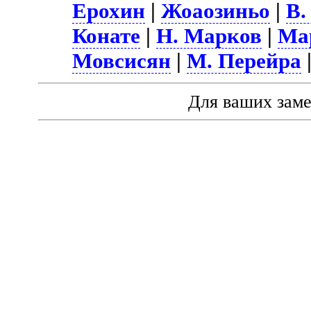
Ерохин
|
Жоаозиньо
|
В.
Конате
|
Н. Марков
|
Ма
Мовсисян
|
М. Перейра
Для ваших зам