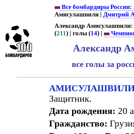
Все бомбардиры России:
Амисулашвили |
Дмитрий 
Александр Амисулашвили
(
211
) | голы (
14
) |
Чемпион
Александр А
все голы за рос
АМИСУЛАШВИЛИ Ал
Защитник.
Дата рождения:
20 а
Гражданство:
Груз