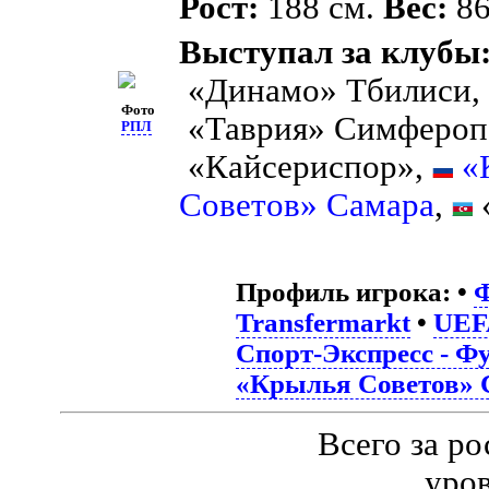
Рост:
188 см.
Вес:
86
Выступал за клубы
«Динамо» Тбилиси
Фото
«Таврия» Симфероп
РПЛ
«Кайсериспор»,
«
Советов» Самара
,
Профиль игрока:
•
Ф
Transfermarkt
•
UEF
Спорт-Экспресс - Ф
«Крылья Советов» 
Всего за р
уро