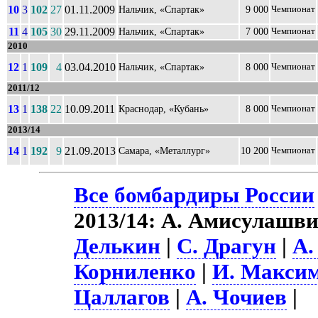
10
3
102
27
01.11.2009
Нальчик, «Спартак»
9 000
Чемпионат
11
4
105
30
29.11.2009
Нальчик, «Спартак»
7 000
Чемпионат
2010
12
1
109
4
03.04.2010
Нальчик, «Спартак»
8 000
Чемпионат
2011/12
13
1
138
22
10.09.2011
Краснодар, «Кубань»
8 000
Чемпионат
2013/14
14
1
192
9
21.09.2013
Самара, «Металлург»
10 200
Чемпионат
Все бомбардиры России
2013/14: А. Амисулашви
Делькин
|
С. Драгун
|
А.
Корниленко
|
И. Макси
Цаллагов
|
А. Чочиев
|