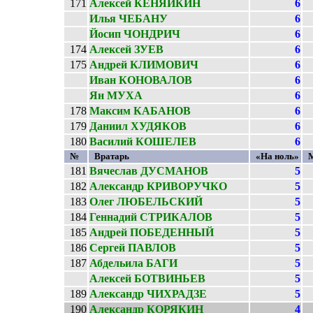
171
Алексей КЕНЯЙКИН
6
Илья ЧЕБАНУ
6
Йосип ЧОНДРИЧ
6
174
Алексей ЗУЕВ
6
175
Андрей КЛИМОВИЧ
6
Иван КОНОВАЛОВ
6
Ян МУХА
6
178
Максим КАБАНОВ
6
179
Даниил ХУДЯКОВ
6
180
Василий КОШЕЛЕВ
6
№
Вратарь
«На ноль»
181
Вячеслав ДУСМАНОВ
5
182
Александр КРИВОРУЧКО
5
183
Олег ЛЮБЕЛЬСКИЙ
5
184
Геннадий СТРИКАЛОВ
5
185
Андрей ПОБЕДЕННЫЙ
5
186
Сергей ПАВЛОВ
5
187
Абдельила БАГИ
5
Алексей БОТВИНЬЕВ
5
189
Александр ЧИХРАДЗЕ
5
190
Александр КОРЯКИН
4