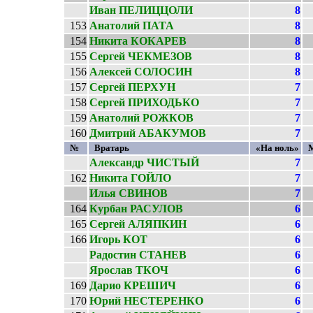
Иван ПЕЛИЦЦОЛИ
8
153
Анатолий ПАТА
8
154
Никита КОКАРЕВ
8
155
Сергей ЧЕКМЕЗОВ
8
156
Алексей СОЛОСИН
8
157
Сергей ПЕРХУН
7
158
Сергей ПРИХОДЬКО
7
159
Анатолий РОЖКОВ
7
160
Дмитрий АБАКУМОВ
7
№
Вратарь
«На ноль»
Александр ЧИСТЫЙ
7
162
Никита ГОЙЛО
7
Илья СВИНОВ
7
164
Курбан РАСУЛОВ
6
165
Сергей АЛЯПКИН
6
166
Игорь КОТ
6
Радостин СТАНЕВ
6
Ярослав ТКОЧ
6
169
Дарио КРЕШИЧ
6
170
Юрий НЕСТЕРЕНКО
6