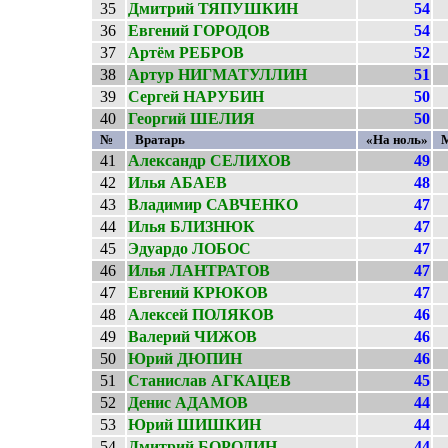
35
Дмитрий ТЯПУШКИН
54
36
Евгений ГОРОДОВ
54
37
Артём РЕБРОВ
52
38
Артур НИГМАТУЛЛИН
51
39
Сергей НАРУБИН
50
40
Георгий ШЕЛИЯ
50
№
Вратарь
«На ноль»
41
Александр СЕЛИХОВ
49
42
Илья АБАЕВ
48
43
Владимир САВЧЕНКО
47
44
Илья БЛИЗНЮК
47
45
Эдуардо ЛОБОС
47
46
Илья ЛАНТРАТОВ
47
47
Евгений КРЮКОВ
47
48
Алексей ПОЛЯКОВ
46
49
Валерий ЧИЖОВ
46
50
Юрий ДЮПИН
46
51
Станислав АГКАЦЕВ
45
52
Денис АДАМОВ
44
53
Юрий ШИШКИН
44
54
Дмитрий БОРОДИН
44