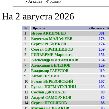
• Агкацев – Фролкин.
На 2 августа 2026
№
Вратарь
«На ноль»
1
Игорь АКИНФЕЕВ
381
2
Вячеслав МАЛАФЕЕВ
178
3
Сергей РЫЖИКОВ
174
4
Сергей ОВЧИННИКОВ
159
5
ГИЛЬЕРМЕ Маринато
156
6
Александр ФИЛИМОНОВ
154
7
Александр БЕЛЕНОВ
129
8
Владимир ГАБУЛОВ
119
9
Антон ШУНИН
114
10
Роман БЕРЕЗОВСКИЙ
107
11
Руслан НИГМАТУЛЛИН
103
12
Сослан ДЖАНАЕВ
90
13
Андрей САМОРУКОВ
86
14
Сергей ПЕСЬЯКОВ
86
15
Михаил КЕРЖАКОВ
85