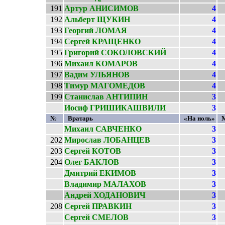
191
Артур АНИСИМОВ
4
192
Альберт ЩУКИН
4
193
Георгий ЛОМАЯ
4
194
Сергей КРАЩЕНКО
4
195
Григорий СОКОЛОВСКИЙ
4
196
Михаил КОМАРОВ
4
197
Вадим УЛЬЯНОВ
4
198
Тимур МАГОМЕДОВ
4
199
Станислав АНТИПИН
3
Иосиф ГРИШИКАШВИЛИ
3
№
Вратарь
«На ноль»
Михаил САВЧЕНКО
3
202
Мирослав ЛОБАНЦЕВ
3
203
Сергей КОТОВ
3
204
Олег БАКЛОВ
3
Дмитрий ЕКИМОВ
3
Владимир МАЛАХОВ
3
Андрей ХОДАНОВИЧ
3
208
Сергей ПРАВКИН
3
Сергей СМЕЛОВ
3