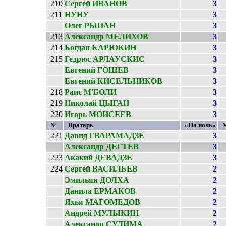
210
Сергей ИВАНОВ
3
211
НУНУ
3
Олег РЫПАН
3
213
Александр МЕЛИХОВ
3
214
Богдан КАРЮКИН
3
215
Гедрюс АРЛАУСКИС
3
Евгений ГОШЕВ
3
Евгений КИСЕЛЬНИКОВ
3
218
Раис М'БОЛИ
3
219
Николай ЦЫГАН
3
220
Игорь МОИСЕЕВ
3
№
Вратарь
«На ноль»
221
Давид ГВАРАМАДЗЕ
3
Александр ДЁГТЕВ
3
223
Акакий ДЕВАДЗЕ
3
224
Сергей ВАСИЛЬЕВ
2
Эмильян ДОЛХА
2
Данила ЕРМАКОВ
2
Яхья МАГОМЕДОВ
2
Андрей МУЛЫКИН
2
Александр СУЛИМА
2