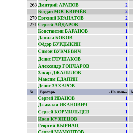
268
Дмитрий АРАПОВ
2
Богдан МОСКВИЧЁВ
2
270
Евгений КРАНАТОВ
2
271
Сергей АЙДАРОВ
1
Константин БАРАНОВ
1
Данила БОКОВ
1
Фёдор БУРДЫКИН
1
Симон ВУКЧЕВИЧ
1
Денис ГЛУШАКОВ
1
Александр ГОНЧАРОВ
1
Закир ДЖАЛИЛОВ
1
Максим ЕДАПИН
1
Денис ЗАХАРОВ
1
№
Вратарь
«На ноль»
Сергей ИВАНОВ
1
Джамали ИКАНОВИЧ
1
Сергей КОРМИЛЬЦЕВ
1
Иван КУЗНЕЦОВ
1
Георгий КЫРНАЦ
1
Сергей МАМОНТОВ
1