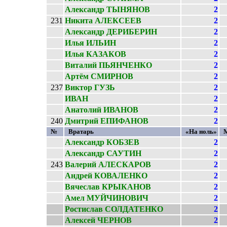
Александр ТЫНЯНОВ
2
231
Никита АЛЕКСЕЕВ
2
Александр ДЕРИБЕРИН
2
Илья ИЛЬИН
2
Илья КАЗАКОВ
2
Виталий ПЬЯНЧЕНКО
2
Артём СМИРНОВ
2
237
Виктор ГУЗЬ
2
ИВАН
2
Анатолий ИВАНОВ
2
240
Дмитрий ЕПИФАНОВ
2
№
Вратарь
«На ноль»
Александр КОБЗЕВ
2
Александр САУТИН
2
243
Валерий АЛЕСКАРОВ
2
Андрей КОВАЛЕНКО
2
Вячеслав КРЫКАНОВ
2
Амел МУЙЧИНОВИЧ
2
Ростислав СОЛДАТЕНКО
2
Алексей ЧЕРНОВ
2