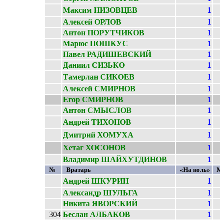
Максим НИЗОВЦЕВ
1
Алексей ОРЛОВ
1
Антон ПОРУТЧИКОВ
1
Марюс ПОШКУС
1
Павел РАДИШЕВСКИЙ
1
Даниил СИЗЬКО
1
Тамерлан СИКОЕВ
1
Алексей СМИРНОВ
1
Егор СМИРНОВ
1
Антон СМЫСЛОВ
1
Андрей ТИХОНОВ
1
Дмитрий ХОМУХА
1
Хетаг ХОСОНОВ
1
Владимир ШАЙХУТДИНОВ
1
№
Вратарь
«На ноль»
Андрей ШКУРИН
1
Александр ШУЛЬГА
1
Никита ЯВОРСКИЙ
1
304
Беслан АЛБАКОВ
1