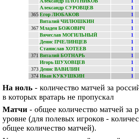
Александр ПЛОТНИКОВ
1
Александр СУРОВЦЕВ
1
365
Егор ЛЮБАКОВ
1
Виталий ЧИЛЮШКИН
1
367
Младен БОЖОВИЧ
1
Вячеслав МОГИЛЬНЫЙ
1
Денис ПЧЕЛИНЦЕВ
1
Станислав ХОТЕЕВ
1
371
Виталий БОТНАРЬ
1
Игорь ШУХОВЦЕВ
1
373
Денис ВАВИЛИН
1
374
Иван КУКУШКИН
1
На ноль
- количество матчей за росси
в которых вратарь не пропускал
Матчи
- общее количество матчей за 
уровне (для полевых игроков - количес
общее количество матчей).