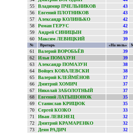
55
Владимир ПЧЕЛЬНИКОВ
43
56
Евгений ПЛОТНИКОВ
43
57
Александр КОЛИНЬКО
42
58
Роман ГЕРУС
42
59
Андрей СИНИЦЫН
39
60
Максим ЛЕВИЦКИЙ
39
№
Вратарь
«На ноль»
61
Валерий ВОРОБЬЁВ
39
62
Илья ПОМАЗУН
39
63
Александр ПОМАЗУН
38
64
Войцех КОВАЛЕВСКИ
38
65
Валерий КЛЕЙМЁНОВ
37
66
Дмитрий ХОМИЧ
37
67
Николай ЗАБОЛОТНЫЙ
37
68
Евгений ЛАТЫШОНОК
35
69
Станислав КРИЦЮК
35
70
Сергей КОЗКО
33
71
Иван ЛЕВЕНЕЦ
32
72
Дмитрий КРАМАРЕНКО
32
73
Деян РАДИЧ
32