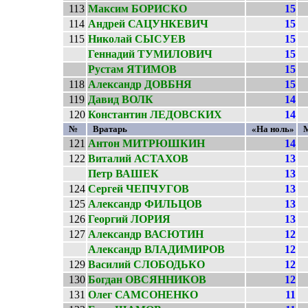
113
Максим БОРИСКО
15
114
Андрей САЦУНКЕВИЧ
15
115
Николай СЫСУЕВ
15
Геннадий ТУМИЛОВИЧ
15
Рустам ЯТИМОВ
15
118
Александр ДОВБНЯ
15
119
Давид ВОЛК
14
120
Константин ЛЕДОВСКИХ
14
№
Вратарь
«На ноль»
121
Антон МИТРЮШКИН
14
122
Виталий АСТАХОВ
13
Петр ВАШЕК
13
124
Сергей ЧЕПЧУГОВ
13
125
Александр ФИЛЬЦОВ
13
126
Георгий ЛОРИЯ
13
127
Александр ВАСЮТИН
12
Александр ВЛАДИМИРОВ
12
129
Василий СЛОБОДЬКО
12
130
Богдан ОВСЯННИКОВ
12
131
Олег САМСОНЕНКО
11