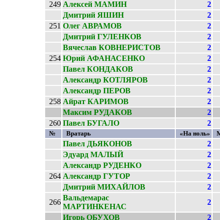
249
Алексей МАМИН
2
Дмитрий ЯШИН
2
251
Олег АВРАМОВ
2
Дмитрий ГУЛЕНКОВ
2
Вячеслав КОВНЕРИСТОВ
2
254
Юрий АФАНАСЕНКО
2
Павел КОНДАКОВ
2
Александр КОТЛЯРОВ
2
Александр ПЕРОВ
2
258
Айрат КАРИМОВ
2
Максим РУДАКОВ
2
260
Павел БУГАЛО
2
№
Вратарь
«На ноль»
Павел ДЬЯКОНОВ
2
Эдуард МАЛЫЙ
2
Александр РУДЕНКО
2
264
Александр ГУТОР
2
Дмитрий МИХАЙЛОВ
2
Вальдемарас
266
2
МАРТИНКЕНАС
Игорь ОБУХОВ
2