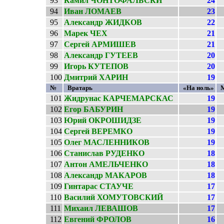
93
Камил ЧОНТОФАЛЬСКИ
24
94
Иван ЛОМАЕВ
23
95
Александр ЖИДКОВ
22
96
Марек ЧЕХ
21
97
Сергей АРМИШЕВ
21
98
Александр ГУТЕЕВ
20
99
Игорь КУТЕПОВ
20
100
Дмитрий ХАРИН
19
№
Вратарь
«На ноль»
101
Жидрунас КАРЧЕМАРСКАС
19
102
Егор БАБУРИН
19
103
Юрий ОКРОШИДЗЕ
19
104
Сергей ВЕРЕМКО
19
105
Олег МАСЛЕННИКОВ
19
106
Станислав РУДЕНКО
18
107
Антон АМЕЛЬЧЕНКО
18
108
Александр МАКАРОВ
18
109
Гинтарас СТАУЧЕ
17
110
Василий ХОМУТОВСКИЙ
17
111
Михаил ЛЕВАШОВ
17
112
Евгений ФРОЛОВ
16