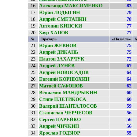
16
Александр МАКСИМЕНКО
83
17
Юрий ЛОДЫГИН
79
18
Андрей СМЕТАНИН
78
19
Антонин КИНСКИ
77
20
Заур ХАПОВ
77
№
Вратарь
«На ноль»
21
Юрий ЖЕВНОВ
75
22
Андрей ДИКАНЬ
75
23
Платон ЗАХАРЧУК
72
24
Андрей ЛУНЁВ
67
25
Андрей НОВОСАДОВ
64
26
Евгений КОРНЮХИН
64
27
Матвей САФОНОВ
62
28
Вениамин МАНДРЫКИН
60
29
Стипе ПЛЕТИКОСА
60
30
Валерий ШАНТАЛОСОВ
59
31
Станислав ЧЕРЧЕСОВ
56
32
Сергей ПАРЕЙКО
56
33
Андрей ЧИЧКИН
56
34
Ярослав ГОДЗЮР
55