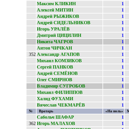
Максим КЛИКИН
1
Алексей МИТИН
1
Андрей РЫЖИКОВ
1
Андрей СИДЕЛЬНИКОВ
1
Игорь УРАЛЁВ
1
Дмитрий ЦИЦИЛИН
1
Никита ЧАГРОВ
1
Антон ЧИЧКАН
1
352
Александр АГАПОВ
1
Михаил КОМЗИКОВ
1
Сергей ПАНКОВ
1
Андрей СЕМЁНОВ
1
Олег СМИРНОВ
1
Владимир СУГРОБОВ
1
Михаил ФИЛИППОВ
1
Халид ФУХАМИ
1
Вячеслав ЧЕКМАРЁВ
1
№
Вратарь
«На ноль»
Сабольч ШАФАР
1
362
Игорь МАЛАХОВ
1