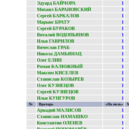
Эдуард БАЙЧОРА
1
Михаил БАРАНОВСКИЙ
1
Сергей БАРКАЛОВ
1
Марьюс БРАТУ
1
Сергей БУРАКОВ
1
Виталий ВОДОПЬЯНОВ
1
Илья ГАВРИЛОВ
1
Вячеслав ГРАБ
1
Никола ДАМЬЯНАЦ
1
Олег ЕЛИН
1
Роман КАЛЮЖНЫЙ
1
Максим КИСЕЛЕВ
1
Станислав КОЗЫРЕВ
1
Олег КУЗНЕЦОВ
1
Сергей КУЗНЕЦОВ
1
Илья КУНГУРОВ
1
№
Вратарь
«На ноль»
Аркадий МАЛИСОВ
1
Станислав НАМАШКО
1
Константин ОЛЕНЕВ
1