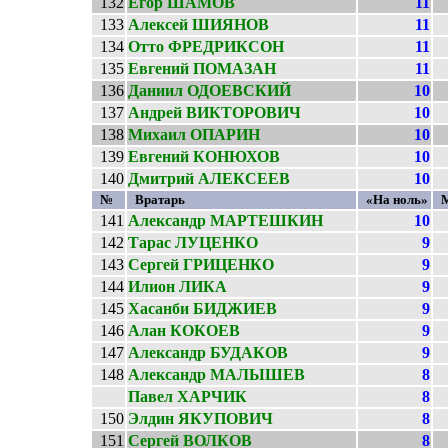
132
Егор ШАМОВ
11
133
Алексей ШИЯНОВ
11
134
Отто ФРЕДРИКСОН
11
135
Евгений ПОМАЗАН
11
136
Даниил ОДОЕВСКИЙ
10
137
Андрей ВИКТОРОВИЧ
10
138
Михаил ОПАРИН
10
139
Евгений КОНЮХОВ
10
140
Дмитрий АЛЕКСЕЕВ
10
№
Вратарь
«На ноль»
141
Александр МАРТЕШКИН
10
142
Тарас ЛУЦЕНКО
9
143
Сергей ГРИЦЕНКО
9
144
Илион ЛИКА
9
145
Хасанби БИДЖИЕВ
9
146
Алан КОКОЕВ
9
147
Александр БУДАКОВ
9
148
Александр МАЛЫШЕВ
8
Павел ХАРЧИК
8
150
Элдин ЯКУПОВИЧ
8
151
Сергей ВОЛКОВ
8