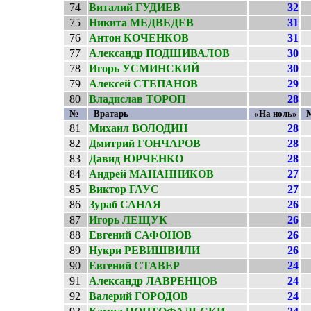
74
Виталий ГУДИЕВ
32
75
Никита МЕДВЕДЕВ
31
76
Антон КОЧЕНКОВ
31
77
Александр ПОДШИВАЛОВ
30
78
Игорь УСМИНСКИЙ
30
79
Алексей СТЕПАНОВ
29
80
Владислав ТОРОП
28
№
Вратарь
«На ноль»
81
Михаил ВОЛОДИН
28
82
Дмитрий ГОНЧАРОВ
28
83
Давид ЮРЧЕНКО
28
84
Андрей МАНАННИКОВ
27
85
Виктор ГАУС
27
86
Зураб САНАЯ
26
87
Игорь ЛЕЩУК
26
88
Евгений САФОНОВ
26
89
Нукри РЕВИШВИЛИ
26
90
Евгений СТАВЕР
24
91
Александр ЛАВРЕНЦОВ
24
92
Валерий ГОРОДОВ
24