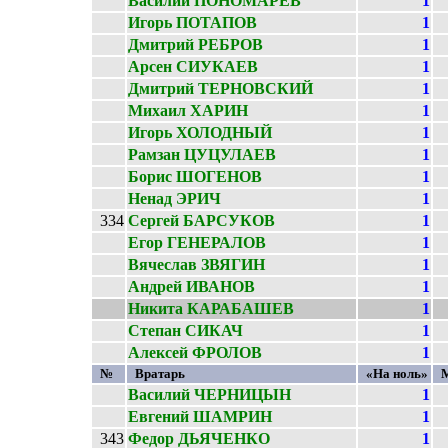
Василий ПОНОМАРЁВ
1
Игорь ПОТАПОВ
1
Дмитрий РЕБРОВ
1
Арсен СИУКАЕВ
1
Дмитрий ТЕРНОВСКИЙ
1
Михаил ХАРИН
1
Игорь ХОЛОДНЫЙ
1
Рамзан ЦУЦУЛАЕВ
1
Борис ШОГЕНОВ
1
Ненад ЭРИЧ
1
334
Сергей БАРСУКОВ
1
Егор ГЕНЕРАЛОВ
1
Вячеслав ЗВЯГИН
1
Андрей ИВАНОВ
1
Никита КАРАБАШЕВ
1
Степан СИКАЧ
1
Алексей ФРОЛОВ
1
№
Вратарь
«На ноль»
Василий ЧЕРНИЦЫН
1
Евгений ШАМРИН
1
343
Федор ДЬЯЧЕНКО
1