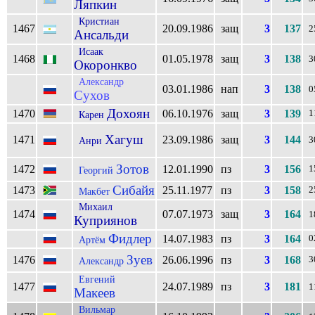
Ляпкин
Кристиан
1467
20.09.1986
защ
3
137
2
Ансальди
Исаак
1468
01.05.1978
защ
3
138
3
Окоронкво
Александр
03.01.1986
нап
3
138
0
Сухов
Дохоян
1470
06.10.1976
защ
3
139
1
Карен
Хагуш
1471
23.09.1986
защ
3
144
Анри
3
Зотов
1472
12.01.1990
пз
3
156
1
Георгий
Сибайя
1473
25.11.1977
пз
3
158
2
Макбет
Михаил
1474
07.07.1973
защ
3
164
1
Куприянов
Фидлер
14.07.1983
пз
3
164
0
Артём
Зуев
1476
26.06.1996
пз
3
168
3
Александр
Евгений
1477
24.07.1989
пз
3
181
1
Макеев
Вильмар