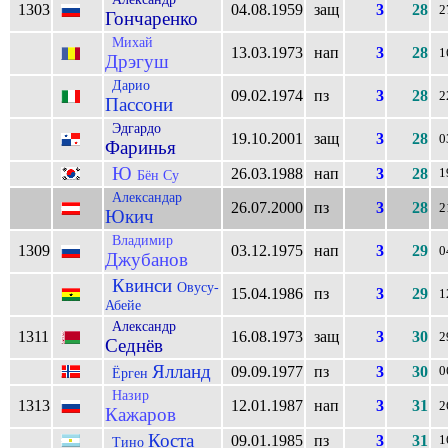
1303
04.08.1959
защ
3
28
2
Гончаренко
Михай
13.03.1973
нап
3
28
1
Дрэгуш
Дарио
09.02.1974
пз
3
28
2
Пассони
Эдгардо
19.10.2001
защ
3
28
0
Фаринья
Ю
26.03.1988
нап
3
28
1
Бён Су
Александар
26.07.2000
пз
3
28
2
Юкич
Владимир
1309
03.12.1975
нап
3
29
0
Джубанов
Квинси
Овусу-
15.04.1986
пз
3
29
1
Абейе
Александр
1311
16.08.1973
защ
3
30
2
Седнёв
Ялланд
09.09.1977
пз
3
30
0
Ёрген
Назир
1313
12.01.1987
нап
3
31
2
Кажаров
Коста
09.01.1985
пз
3
31
1
Тино