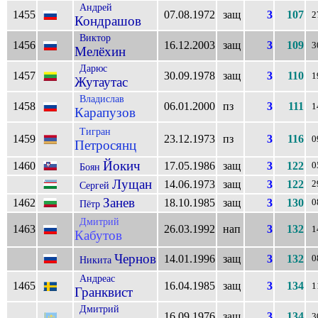
Андрей
1455
07.08.1972
защ
3
107
2
Кондрашов
Виктор
1456
16.12.2003
защ
3
109
3
Мелёхин
Дарюс
1457
30.09.1978
защ
3
110
1
Жутаутас
Владислав
1458
06.01.2000
пз
3
111
1
Карапузов
Тигран
1459
23.12.1973
пз
3
116
0
Петросянц
Йокич
1460
17.05.1986
защ
3
122
0
Боян
Лущан
14.06.1973
защ
3
122
2
Сергей
Занев
1462
18.10.1985
защ
3
130
0
Пётр
Дмитрий
1463
26.03.1992
нап
3
132
1
Кабутов
Чернов
14.01.1996
защ
3
132
0
Никита
Андреас
1465
16.04.1985
защ
3
134
1
Гранквист
Дмитрий
16.09.1976
защ
3
134
3