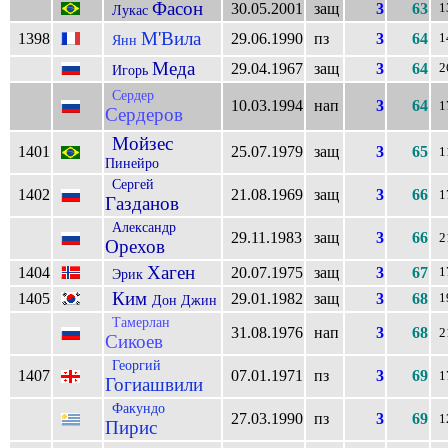
Фасон
30.05.2001
защ
3
63
1
Лукас
М'Вила
1398
29.06.1990
пз
3
64
1
Янн
Меда
29.04.1967
защ
3
64
2
Игорь
Сердер
10.03.1994
нап
3
64
1
Сердеров
Мойзес
1401
25.07.1979
защ
3
65
1
Пинейро
Сергей
1402
21.08.1969
защ
3
66
1
Газданов
Александр
29.11.1983
защ
3
66
2
Орехов
Хаген
1404
20.07.1975
защ
3
67
1
Эрик
Ким
1405
29.01.1982
защ
3
68
1
Дон Джин
Тамерлан
31.08.1976
нап
3
68
2
Сикоев
Георгий
1407
07.01.1971
пз
3
69
1
Гогиашвили
Факундо
27.03.1990
пз
3
69
1
Пирис