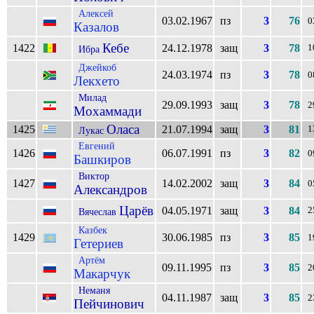
Алексей
03.02.1967
пз
3
76
0
Казалов
Кебе
1422
24.12.1978
защ
3
78
1
Ибра
Джейкоб
24.03.1974
пз
3
78
0
Лекхето
Милад
29.09.1993
защ
3
78
2
Мохаммади
Оласа
1425
21.07.1994
защ
3
81
1
Лукас
Евгений
1426
06.07.1991
пз
3
82
0
Башкиров
Виктор
1427
14.02.2002
защ
3
84
0
Александров
Царёв
04.05.1971
защ
3
84
2
Вячеслав
Казбек
1429
30.06.1985
пз
3
85
1
Гетериев
Артём
09.11.1995
пз
3
85
2
Макарчук
Неманя
04.11.1987
защ
3
85
2
Пейчинович