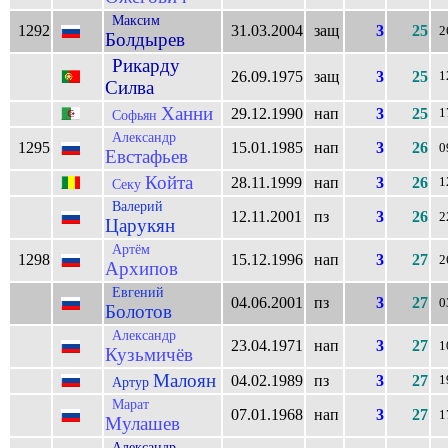
Максим
1292
31.03.2004
защ
3
25
2
Болдырев
Рикарду
26.09.1975
защ
3
25
1
Силва
Ханни
29.12.1990
нап
3
25
1
Софьян
Александр
1295
15.01.1985
нап
3
26
0
Евстафьев
Койта
28.11.1999
нап
3
26
1
Секу
Валерий
12.11.2001
пз
3
26
2
Царукян
Артём
1298
15.12.1996
нап
3
27
2
Архипов
Евгений
04.06.2001
пз
3
27
0
Болотов
Александр
23.04.1971
нап
3
27
1
Кузьмичёв
Малоян
04.02.1989
пз
3
27
1
Артур
Марат
07.01.1968
нап
3
27
1
Мулашев
Александр