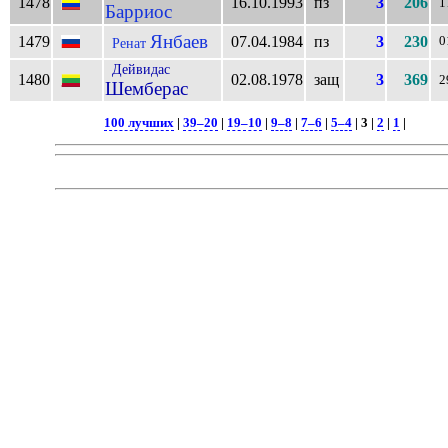
1478
16.10.1993
пз
3
206
1
Барриос
Янбаев
1479
07.04.1984
пз
3
230
0
Ренат
Дейвидас
1480
02.08.1978
защ
3
369
2
Шемберас
100 лучших
|
39–20
|
19–10
|
9–8
|
7–6
|
5–4
| 3 |
2
|
1
|