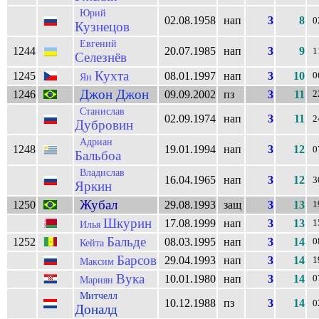
Юрий
02.08.1958
нап
3
8
0
Кузнецов
Евгений
1244
20.07.1985
нап
3
9
1
Селезнёв
Кухта
1245
08.01.1997
нап
3
10
0
Ян
Джон Джон
1246
09.09.2002
пз
3
11
2
Станислав
02.09.1974
нап
3
11
2
Дубровин
Адриан
1248
19.01.1994
нап
3
12
0
Бальбоа
Владислав
16.04.1965
нап
3
12
3
Яркин
Жубал
1250
29.08.1993
защ
3
13
1
Шкурин
17.08.1999
нап
3
13
1
Илья
Бальде
1252
08.03.1995
нап
3
14
0
Кейта
Барсов
29.04.1993
нап
3
14
1
Максим
Вука
10.01.1980
нап
3
14
0
Мариян
Митчелл
10.12.1988
пз
3
14
0
Доналд