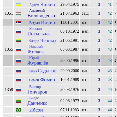
Яшкин
29.04.1975
нап
3
41
0
Артём
Анатолий
1351
21.07.1963
защ
3
42
2
Воловоденко
Йочич
11.01.2001
пз
3
42
1
Богдан
Михаил
05.10.1972
нап
3
42
1
Потыльчак
Черных
21.05.1991
нап
3
42
3
Фёдор
Николай
1355
05.03.1987
нап
3
43
1
Жиляев
Юрий
29.06.1996
пз
3
43
2
Журавлёв
Садыгов
29.09.2000
нап
3
43
0
Илья
Фомин
10.01.1989
пз
3
43
0
Семён
Виктор
1359
20.03.1976
пз
3
44
3
Гончаров
Видас
02.08.1973
нап
3
44
2
Данченко
Ибсон
07.11.1983
пз
3
44
0