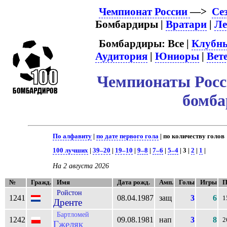
Чемпионат России
—>
Се
Бомбардиры |
Вратари
|
Ле
Бомбардиры: Все |
Клубн
Аудитория
|
Юниоры
|
Вет
Чемпионаты Росси
бомб
По алфавиту
|
по дате первого гола
| по количеству голов
100 лучших
|
39–20
|
19–10
|
9–8
|
7–6
|
5–4
| 3 |
2
|
1
|
На 2 августа 2026
№
Гражд.
Имя
Дата рожд.
Амп.
Голы
Игры
П
Ройстон
1241
08.04.1987
защ
3
6
1
Дренте
Бартломей
1242
09.08.1981
нап
3
8
2
Гжеляк