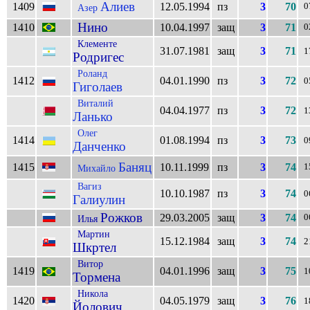
Алиев
1409
12.05.1994
пз
3
70
0
Азер
Нино
1410
10.04.1997
защ
3
71
0
Клементе
31.07.1981
защ
3
71
1
Родригес
Роланд
1412
04.01.1990
пз
3
72
0
Гиголаев
Виталий
04.04.1977
пз
3
72
1
Ланько
Олег
1414
01.08.1994
пз
3
73
0
Данченко
Баняц
1415
10.11.1999
пз
3
74
1
Михайло
Вагиз
10.10.1987
пз
3
74
0
Галиулин
Рожков
29.03.2005
защ
3
74
0
Илья
Мартин
15.12.1984
защ
3
74
2
Шкртел
Витор
1419
04.01.1996
защ
3
75
1
Тормена
Никола
1420
04.05.1979
защ
3
76
1
Йолович