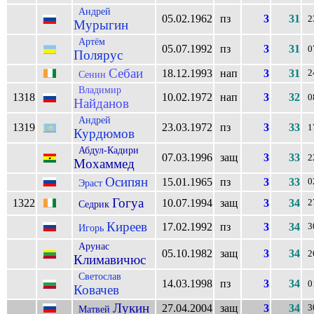
Андрей
05.02.1962
пз
3
31
2
Мурыгин
Артём
05.07.1992
пз
3
31
0
Полярус
Себаи
18.12.1993
нап
3
31
2
Сенин
Владимир
1318
10.02.1972
нап
3
32
0
Найданов
Андрей
1319
23.03.1972
пз
3
33
1
Курдюмов
Абдул-Кадири
07.03.1996
защ
3
33
2
Мохаммед
Осипян
15.01.1965
пз
3
33
0
Эраст
Гогуа
1322
10.07.1994
защ
3
34
2
Седрик
Киреев
17.02.1992
пз
3
34
3
Игорь
Арунас
05.10.1982
защ
3
34
2
Климавичюс
Светослав
14.03.1998
пз
3
34
0
Ковачев
Лукин
27.04.2004
защ
3
34
3
Матвей