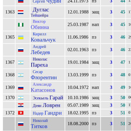
Чудин
24.11.1973
пз
3
44
1
Сергей
Дуглас
1363
12.01.1988
защ
3
45
1
Тейшейра
Виктор
25.03.1987
нап
3
45
1
Обинна
Кирилл
1365
11.06.1986
пз
3
46
2
Ковальчук
Андрей
02.01.1963
пз
3
46
2
Лебедев
Николас
1367
19.01.1984
защ
3
47
1
Пареха
Сесар
1368
13.03.1999
пз
3
48
0
Флорентин
Александр
1369
10.04.1972
нап
3
49
1
Катасонов
Гарай
1370
10.10.1986
защ
3
50
0
Эсекьель
Ловрен
05.07.1989
защ
3
50
1
Деян
Гандри
1372
18.02.1995
пз
3
51
0
Надер
Николай
18.08.2000
пз
3
51
2
Титков