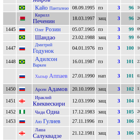
Кайо
08.09.1995
пз
3
96
1
Панталеао
Кирилл
18.03.1997
защ
3
96
2
Печенин
Розин
1445
05.07.1965
пз
3
99
0
Олег
Шандао
23.02.1988
защ
3
99
0
Дмитрий
1447
04.01.1976
пз
3
100
1
Годунок
Адилсон
1448
16.01.1987
пз
3
101
2
Варкен
Аппаев
27.01.1990
нап
3
101
Хызыр
0
Адамов
1450
20.10.1999
защ
3
102
1
Арсен
Ираклий
1451
12.03.1990
защ
3
104
1
Квеквескири
Одиа
1452
17.12.1983
защ
3
105
2
Чиди
Гулиев
1453
27.11.1996
пз
3
106
2
Аяз
Лаша
21.12.1981
защ
3
106
2
Салуквадзе