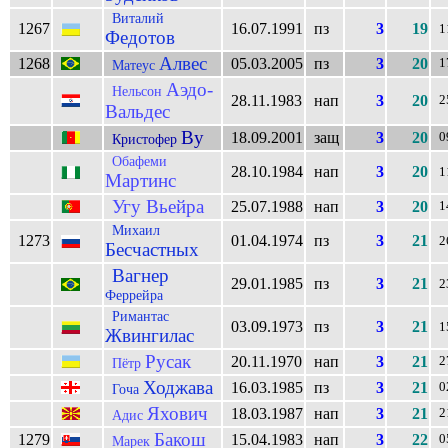
Виталий
1267
16.07.1991
пз
3
19
1
Федотов
Алвес
1268
05.03.2005
пз
3
20
1
Матеус
Аэдо-
Нельсон
28.11.1983
нап
3
20
2
Вальдес
Ву
18.09.2001
защ
3
20
0
Кристофер
Обафеми
28.10.1984
нап
3
20
1
Мартинс
Угу Вьейра
25.07.1988
нап
3
20
1
Михаил
1273
01.04.1974
пз
3
21
2
Бесчастных
Вагнер
29.01.1985
пз
3
21
2
Феррейра
Римантас
03.09.1973
пз
3
21
1
Жвингилас
Русак
20.11.1970
нап
3
21
2
Пётр
Ходжава
16.03.1985
пз
3
21
0
Гоча
Яхович
18.03.1987
нап
3
21
2
Адис
Бакош
1279
15.04.1983
нап
3
22
0
Марек