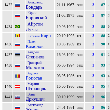
Александр
1432
21.11.1967
защ
3
87
2
Бондарь
Юрий
11.06.1971
защ
3
87
0
Боровской
Айртон
1434
19.06.1997
защ
3
88
2
Лукас
Карп
20.10.1993
пз
3
88
0
Кэтэлин
Павел
1436
10.03.1989
пз
3
90
1
Комолов
Андрей
1437
16.03.1979
защ
3
91
0
Степанов
Григорий
1438
06.06.1994
защ
3
93
0
Морозов
Адрьян
08.05.1986
пз
3
93
1
Ропотан
Мартин
1440
16.06.1980
защ
3
95
3
Штранцль
Ваня
1441
30.10.1999
защ
3
96
0
Дркушич
Александр
24.01.1991
защ
3
96
2
Жиров