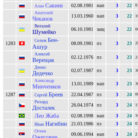
Сакиев
02.08.1981
нап
3
22
0
Алан
Анатолий
13.03.1960
нап
3
22
1
Чеканов
Виталий
06.10.1981
защ
3
22
0
Шумейко
Бен-
Селим
1283
08.09.1981
пз
3
23
2
Ашур
Алексей
02.12.1976
пз
3
23
2
Верещак
Денис
02.07.1987
пз
3
23
3
Дедечко
Александр
13.01.1989
нап
3
23
3
Минченков
Бреев
1287
22.04.1987
пз
3
24
0
Сергей
Рихард
26.04.1974
пз
3
24
1
Досталек
Лео Жаба
02.08.1998
нап
3
24
1
Нагибин
21.03.1986
пз
3
24
0
Иван
Огнен
09.06.1994
нап
3
24
2
Ожегович