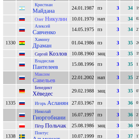
Кристиан
24.01.1987
пз
3
34
1
Майдана
Никулин
10.01.1970
нап
3
34
0
Олег
Алексей
14.05.1975
пз
3
34
2
Савченко
Хамину
1330
01.04.1986
пз
3
35
2
Драман
Козлов
10.08.1960
защ
3
35
1
Сергей
Владислав
15.08.1996
пз
3
35
1
Пантелеев
Максим
22.01.2002
нап
3
35
2
Савельев
Бенедикт
29.02.1988
защ
3
35
0
Хёведес
Асланян
1335
27.03.1967
пз
3
36
0
Игорь
Николай
16.07.1997
пз
3
36
2
Гиоргобиани
Польчак
25.08.1986
защ
3
36
0
Пётр
Понтус
1338
10.07.1999
пз
3
37
1
Альмквист