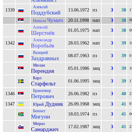
Алексей
1339
13.06.1972
пз
3
38
1
Поддубский
Чумич
20.11.1998
нап
3
38
0
Никола
Алексей
01.05.1975
нап
3
38
0
Шерстнёв
Александр
1342
28.03.1962
нап
3
39
1
Воробьёв
Валерий
08.07.1963
пз
3
39
0
Заздравных
Милан
05.01.1986
защ
3
39
1
Перендия
Карл
01.06.1995
защ
3
39
1
Старфельт
Бранимир
1346
26.06.1982
пз
3
40
2
Петрович
Дудник
1347
26.09.1968
защ
3
41
0
Юрий
Беннет
18.03.1974
пз
3
41
0
Мнгуни
Мирал
17.02.1987
защ
3
41
2
Самарджич