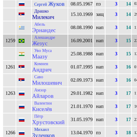
Жуков
08.05.1967
пз
3
14
0
Сергей
Драшко
15.10.1969
защ
3
14
2
Милекич
Абель
08.08.1990
нап
3
14
1
Эрнандес
Алешандре
1259
16.09.2001
нап
3
15
2
Жезус
Уво Муса
25.08.1988
нап
3
15
1
Маазу
Комнен
1261
01.07.1995
нап
3
16
0
Андрич
Саво
02.09.1973
нап
3
16
0
Милошевич
Амзор
1263
29.01.1982
нап
3
17
1
Айларов
Валентин
21.01.1970
нап
3
17
1
Киселёв
Пётр
31.05.1979
нап
3
17
2
Хрустовский
Михаил
1266
13.04.1970
пз
3
18
1
Зуденков