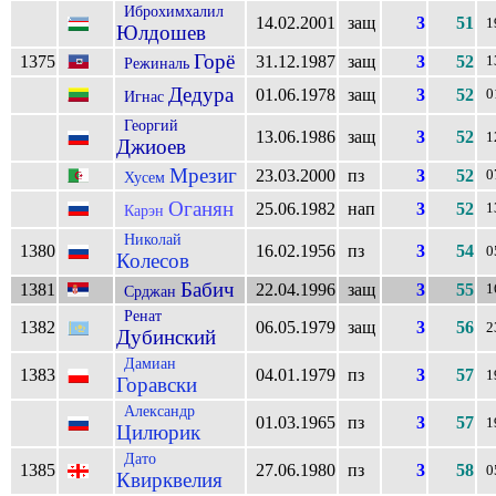
Иброхимхалил
14.02.2001
защ
3
51
1
Юлдошев
Горё
1375
31.12.1987
защ
3
52
1
Режиналь
Дедура
01.06.1978
защ
3
52
0
Игнас
Георгий
13.06.1986
защ
3
52
1
Джиоев
Мрезиг
23.03.2000
пз
3
52
0
Хусем
Оганян
25.06.1982
нап
3
52
1
Карэн
Николай
1380
16.02.1956
пз
3
54
0
Колесов
Бабич
1381
22.04.1996
защ
3
55
1
Срджан
Ренат
1382
06.05.1979
защ
3
56
2
Дубинский
Дамиан
1383
04.01.1979
пз
3
57
1
Горавски
Александр
01.03.1965
пз
3
57
1
Цилюрик
Дато
1385
27.06.1980
пз
3
58
0
Квирквелия