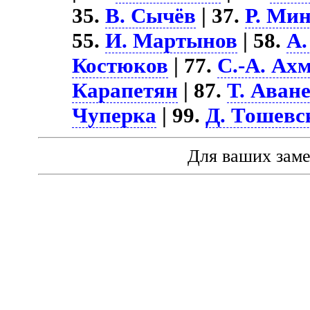
35.
В. Сычёв
| 37.
Р. Ми
55.
И. Мартынов
| 58.
А.
Костюков
| 77.
С.-А. Ах
Карапетян
| 87.
Т. Аван
Чуперка
| 99.
Д. Тошевс
Для ваших зам