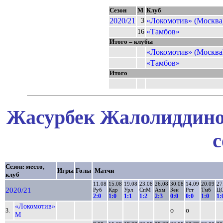
Сезон
М
Клуб
2020/21
«Локомотив» (Москва
3
«Тамбов»
16
Итого – клубы
«Локомотив» (Москва
«Тамбов»
Итого
Жасурбек Жалолиддинов
с
Сезон: место,
Игры
Голы
Матчи
клуб
11.08
15.08
19.08
23.08
26.08
30.08
14.09
20.09
27
2020/21
Руб
Кдр
Урл
СпМ
Ахм
Зен
Рст
Тмб
Ц
2:0
1:0
1:1
1:2
2:3
0:0
0:0
1:0
1:
«Локомотив»
о
о
3.
М