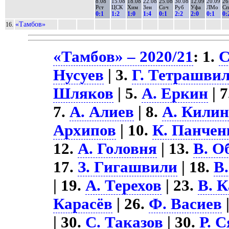
8.08
15.08
18.08
22.08
25.08
30.08
12.09
20.09
26
Рст
ЦСК
Хим
Зен
Соч
Руб
Уфа
ЛМо
С
0:1
1:2
1:0
1:4
0:1
2:2
2:0
0:1
0:
«Тамбов»
16.
«Тамбов» – 2020/21
: 1.
С
Нусуев
| 3.
Г. Тетрашви
Шляков
| 5.
А. Еркин
| 
7.
А. Алиев
| 8.
А. Кили
Архипов
| 10.
К. Панчен
12.
А. Головня
| 13.
В. О
17.
З. Гигашвили
| 18.
В
| 19.
А. Терехов
| 23.
В. 
Карасёв
| 26.
Ф. Васиев
| 30.
С. Таказов
| 30.
Р. 