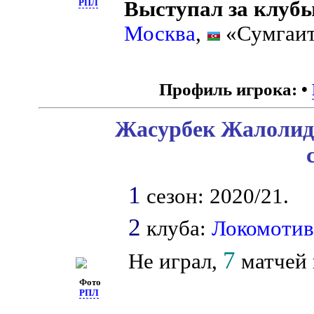
Выступал за клубы
РПЛ
Москва
,
«Сумгаит
Профиль игрока:
•
Жасурбек Жалолидд
1
сезон: 2020/21.
2
клуба:
Локомоти
7
Не играл,
матчей 
Фото
РПЛ