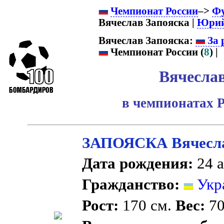
Чемпионат России
–>
Ф
Вячеслав Запояска |
Юрий
Вячеслав Запояска:
За 
Чемпионат России (
8
) |
Вячеслав
в чемпионатах Р
ЗАПОЯСКА Вячесла
Дата рождения:
24 а
Гражданство:
Укр
Рост:
170 см.
Вес:
70