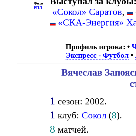
Выступал за клубы
Фото
РПЛ
«Сокол» Саратов
,
«СКА-Энергия» Ха
Профиль игрока:
•
Ч
Экспресс - Футбол
•
Вячеслав Запояс
с
1
сезон: 2002.
1
клуб:
Сокол
(
8
).
8
матчей.