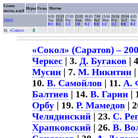
Сезон:
Игры
Голы
Матчи
место, клуб
9.03
13.03
17.03
23.03
30.03
7.04
13.04
20.04
28.04
4.05
2002
Тор
ЦСК
Ртр
Анж
ЛМо
КрС
Шин
Рсм
ЗиЛ
Зен
0:1
0:1
1:2
1:0
0:2
0:0
1:2
1:2
0:0
0:2
«Сокол»
8
16.
«Сокол» (Саратов) – 20
Черкес
| 3.
Д. Бугаков
| 
Мусин
| 7.
М. Никитин
|
10.
В. Самойлов
| 11.
А.
Балтиев
| 14.
В. Гарин
| 
Орбу
| 19.
Р. Мамедов
| 
Челядинский
| 23.
С. Ре
Храпковский
| 26.
В. Во