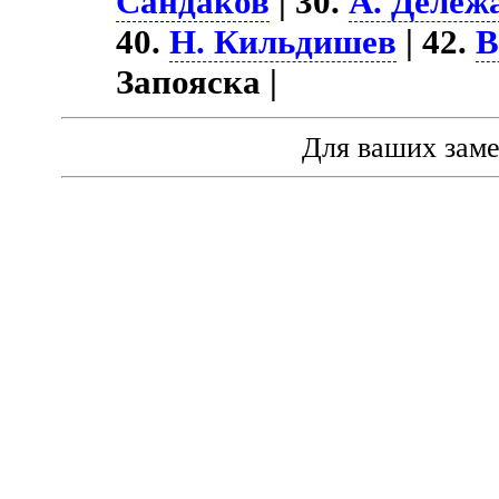
Сандаков
| 30.
А. Дележ
40.
Н. Кильдишев
| 42.
В
Запояска |
Для ваших зам