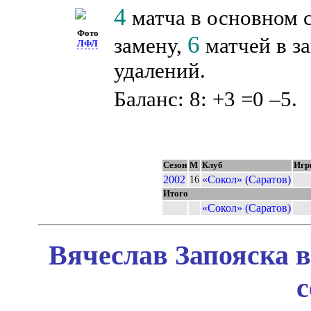
4
матча в основном 
Фото
6
замену,
матчей в з
ЛФЛ
удалений.
Баланс: 8: +3 =0 –5.
Сезон
М
Клуб
Игр
2002
«Сокол» (Саратов)
16
Итого
«Сокол» (Саратов)
Вячеслав Запояска в
с