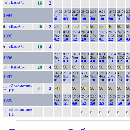
«КамАЗ»
16
2
10.
14.03
19.03
26.03
29.03
2.04
9.04
16.04
28.04
2.
1994
ЦСК
Тор
СпВ
Ртр
ДГз
Урм
ЛНН
КрС
Д
0:1
0:3
6:0
1:0
4:0
1:0
2:0
1:1
2:
«КамАЗ»
26
2
57..
..51
..30
..46
90
57..
46..
90
9
6.
||
1.04
8.04
15.04
29.04
9.05
13.05
20.05
24.05
27
1995
Рсм
СпА
Тор
СпМ
ДГз
Ткс
ЦСК
КрС
Л
0:2
1:0
1:2
2:0
1:1
0:1
2:2
1:0
0:
«КамАЗ»
10
4
9.
2.03
9.03
16.03
23.03
30.03
6.04
13.04
20.04
27
1996
Зен
Ала
Чрм
Бал
Жем
ЛМо
Ртр
ЦСК
Ла
1:2
0:3
1:4
0:0
4:0
0:0
1:3
0:2
0:
«КамАЗ»
29
4
90
90
69..
90
90
90
90
90
9
14.
1
||
16.03
21.03
2.04
5.04
12.04
19.04
23.04
3.05
10
1997
КрС
Бал
Рсм
ЛМо
Тюм
Фкл
ДМо
Ала
Рт
0:1
0:1
0:1
1:1
1:0
1:0
0:3
1:3
0:
«Локомотив»
31
2
74
90
90
90
90
90
90
9
17.
|
|
||
НН
3.04
11.04
17.04
25.04
2.05
9.05
15.05
22.05
29
1999
Сат
Жем
ЛМо
ДМо
КрС
Ала
Ура
Шин
Зе
0:1
1:1
0:0
1:2
3:0
2:5
1:2
1:0
1:
«Локомотив»
о
о
о
о
о
о
11.
НН