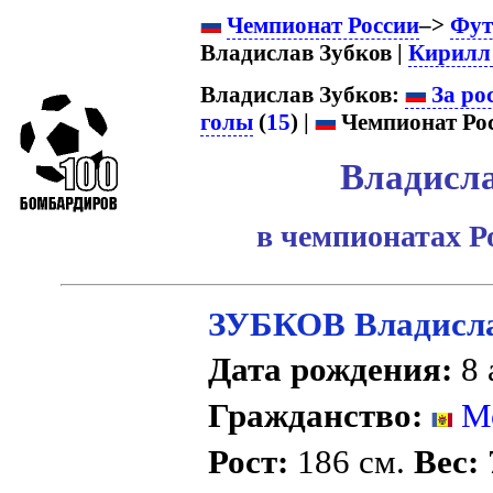
Чемпионат России
–>
Фут
Владислав Зубков |
Кирилл
Владислав Зубков:
За ро
голы
(
15
) |
Чемпионат Рос
Владисла
в чемпионатах Р
ЗУБКОВ Владисла
Дата рождения:
8 
Гражданство:
Мо
Рост:
186 см.
Вес: