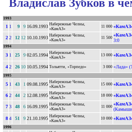
Владислав Зубков в че
1993
Набережные Челны,
1
1
9
9
16.09.1993
«КамАЗ»
11 000
«КамАЗ»
«КамАЗ»
Набережные Челны,
2
2
12
12
10.10.1993
11 500
«КамАЗ»
3:0
1994
Набережные Челны,
3
1
25
9
02.05.1994
«КамАЗ»
13 000
«КамАЗ»
4
2
26
10
10.05.1994
«Лада» (
Тольятти, «Торпедо»
3 000
1995
Набережные Челны,
5
1
43
1
09.08.1995
«КамАЗ»
15 000
«КамАЗ»
Набережные Челны,
6
2
44
2
12.08.1995
«КамАЗ»
18 000
«КамАЗ»
«КамАЗ»
Набережные Челны,
7
3
48
6
16.09.1995
11 000
«КамАЗ»
(Камышин
Набережные Челны,
8
4
51
9
21.10.1995
«КамАЗ»
10 000
«КамАЗ»
1996