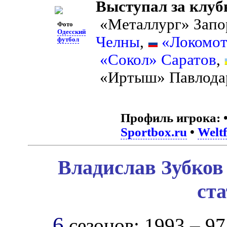
Выступал за клуб
«Металлург» Запо
Фото
Одесский
Челны
,
«Локомот
футбол
«Сокол» Саратов
,
«Иртыш» Павлода
Профиль игрока:
Sportbox.ru
•
Weltf
Владислав Зубков
ст
6
сезонов: 1993 – 97,