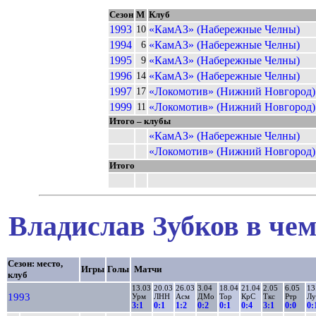
Сезон
М
Клуб
1993
«КамАЗ» (Набережные Челны)
10
1994
«КамАЗ» (Набережные Челны)
6
1995
«КамАЗ» (Набережные Челны)
9
1996
«КамАЗ» (Набережные Челны)
14
1997
«Локомотив» (Нижний Новгород)
17
1999
«Локомотив» (Нижний Новгород)
11
Итого – клубы
«КамАЗ» (Набережные Челны)
«Локомотив» (Нижний Новгород)
Итого
Владислав Зубков в чем
Сезон: место,
Игры
Голы
Матчи
клуб
13.03
20.03
26.03
3.04
18.04
21.04
2.05
6.05
13
1993
Урм
ЛНН
Асм
ДМо
Тор
КрС
Ткс
Ртр
Лу
3:1
0:1
1:2
0:2
0:1
0:4
3:1
0:0
0: