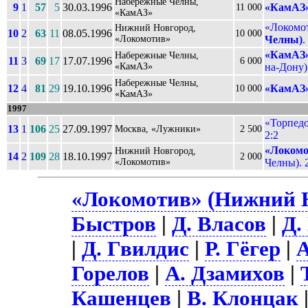
Набережные Челны,
9
1
57
5
30.03.1996
«КамАЗ»
11 000
«КамАЗ»
«Локомо
Нижний Новгород,
10
2
63
11
08.05.1996
10 000
«Локомотив»
Челны)
.
«КамАЗ»
Набережные Челны,
11
3
69
17
17.07.1996
6 000
«КамАЗ»
на-Дону).
Набережные Челны,
12
4
81
29
19.10.1996
«КамАЗ»
10 000
«КамАЗ»
1997
«Торпедо
13
1
106
25
27.09.1997
Москва, «Лужники»
2 500
2:2
«Локомо
Нижний Новгород,
14
2
109
28
18.10.1997
2 000
«Локомотив»
Челны). 
«Локомотив» (Нижний Н
Быстров
|
Д. Власов
|
Д.
|
Д. Гвилдис
|
Р. Гёгер
|
А
Горелов
|
А. Дзамихов
|
Кашенцев
|
В. Клонцак