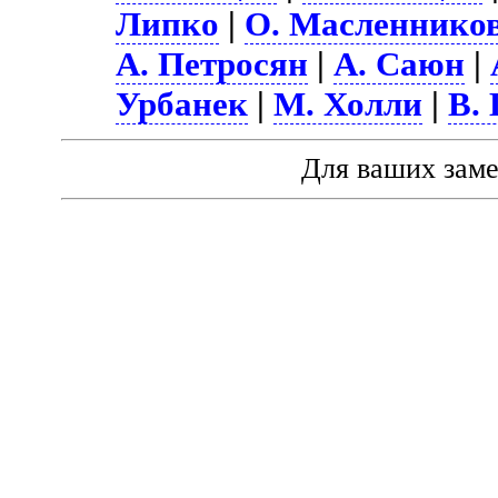
Липко
|
О. Масленнико
А. Петросян
|
А. Саюн
|
Урбанек
|
М. Холли
|
В.
Для ваших зам