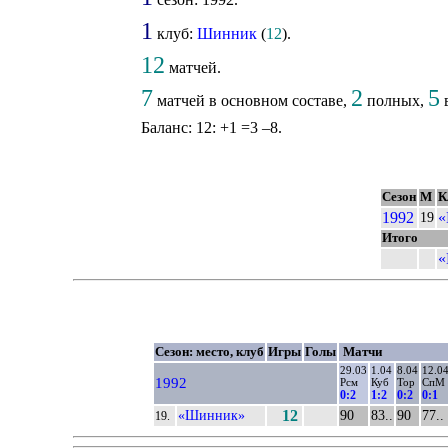
1
клуб:
Шинник
(
12
).
12
матчей.
7
2
5
матчей в основном составе,
полных,
в
Баланс: 12: +1 =3 –8.
Сезон
М
К
1992
«
19
Итого
«
Сезон: место, клуб
Игры
Голы
Матчи
29.03
1.04
8.04
12.0
1992
Рсм
Куб
Тор
СпМ
0:2
1:2
0:2
0:1
«Шинник»
12
90
83..
90
77..
19.