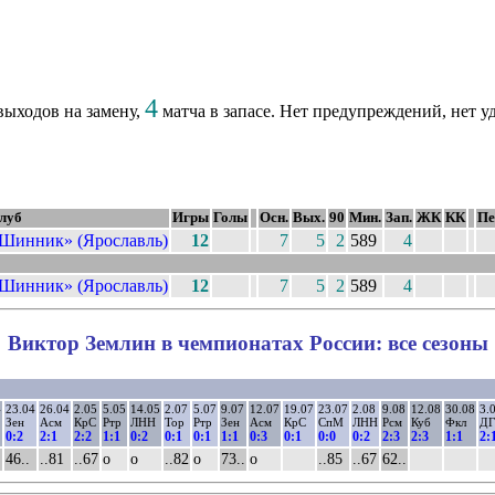
4
ыходов на замену,
матча в запасе. Нет предупреждений, нет у
луб
Игры
Голы
Осн.
Вых.
90
Мин.
Зап.
ЖК
КК
Пе
Шинник» (Ярославль)
12
7
5
2
589
4
Шинник» (Ярославль)
12
7
5
2
589
4
Виктор Землин в чемпионатах России: все сезоны
4
23.04
26.04
2.05
5.05
14.05
2.07
5.07
9.07
12.07
19.07
23.07
2.08
9.08
12.08
30.08
3.
Зен
Асм
КрС
Ртр
ЛНН
Тор
Ртр
Зен
Асм
КрС
СпМ
ЛНН
Рсм
Куб
Фкл
ДГ
0:2
2:1
2:2
1:1
0:2
0:1
0:1
1:1
0:3
0:1
0:0
0:2
2:3
2:3
1:1
2:
46..
..81
..67
о
о
..82
о
73..
о
..85
..67
62..