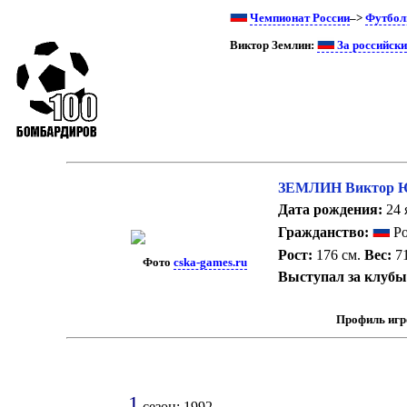
Чемпионат России
–>
Футбол
Виктор Землин:
За российск
ЗЕМЛИН Виктор 
Дата рождения:
24 
Гражданство:
Ро
Рост:
176 см.
Вес:
71
Фото
cska-games.ru
Выступал за клубы
Профиль игр
1
сезон: 1992.