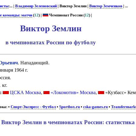
исты
:... |
Владимир Зеленовский
| Виктор Землин |
Виктор Земченков
| ...
ие команды: матчи
(
12
) |
Чемпионат России (
12
) |
Виктор Землин
в чемпионатах России по футболу
Юрьевич
. Нападающий.
января 1964 г.
ссия.
 кг.
:
ЦСКА Москва
,
«Локомотив» Москва
,
«Кузбасс» Кем
ока:
•
Спорт-Экспресс - Футбол
•
Sportbox.ru
•
cska-games.ru
•
Transfermark
Виктор Землин в чемпионатах России: статистика