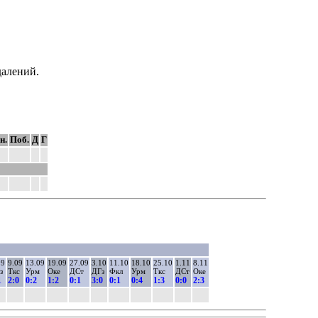
далений.
н.
Поб.
Д
Г
09
9.09
13.09
19.09
27.09
3.10
11.10
18.10
25.10
1.11
8.11
з
Ткс
Урм
Оке
ДСт
ДГз
Фкл
Урм
Ткс
ДСт
Оке
1
2:0
0:2
1:2
0:1
3:0
0:1
0:4
1:3
0:0
2:3