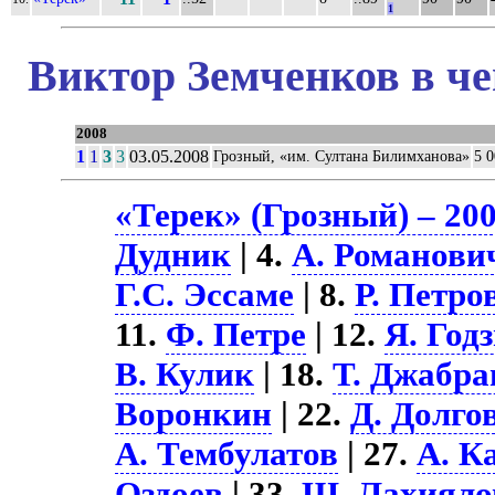
1
Виктор Земченков в че
2008
1
1
3
3
03.05.2008
Грозный, «им. Султана Билимханова»
5 
«Терек» (Грозный) – 20
Дудник
| 4.
А. Романови
Г.С. Эссаме
| 8.
Р. Петро
11.
Ф. Петре
| 12.
Я. Год
В. Кулик
| 18.
Т. Джабра
Воронкин
| 22.
Д. Долго
А. Тембулатов
| 27.
А. К
Оздоев
| 33.
Ш. Лахияло