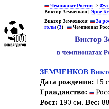
Чемпионат России
–>
Фут
Виктор Земченков |
Эрве Кс
Виктор Земченков:
За ро
голы
(
3
) |
Чемпионат Росс
Виктор З
в чемпионатах Р
ЗЕМЧЕНКОВ Викто
Дата рождения:
15 с
Гражданство:
Рос
Рост:
190 см.
Вес:
88