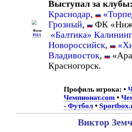
Выступал за клубы
Краснодар
,
«Торпе
Грозный
,
ФК «Ниж
Фото
«Балтика» Калинин
РПЛ
Новороссийск
,
«Х
Владивосток
,
«Ара
Красногорск.
Профиль игрока:
•
Ч
Чемпионат.com
•
Че
- Футбол
•
Sportbox.
Виктор Земч