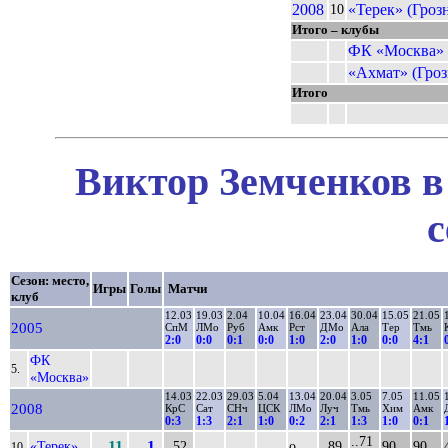
2008
«Терек» (Гроз
10
Итого – клубы
ФК «Москва»
«Ахмат» (Гро
Итого
Виктор Земченков в
с
Сезон: место,
Игры
Голы
Матчи
клуб
12.03
19.03
2.04
10.04
16.04
23.04
30.04
15.05
21.05
2005
СпМ
ЛМо
Руб
Амк
Рст
ДМо
Ала
Тер
Тмь
2:0
0:0
0:1
0:0
1:0
2:0
1:0
0:0
4:1
ФК
5.
«Москва»
14.03
22.03
29.03
5.04
13.04
20.04
3.05
7.05
11.05
2008
КрС
Сат
СНч
ЦСК
ЛМо
Луч
Тмь
Хим
Амк
0:3
1:3
2:1
1:0
0:2
2:1
1:3
1:0
0:1
..71
«Терек»
11
1
..52
о
..89
90
90
10.