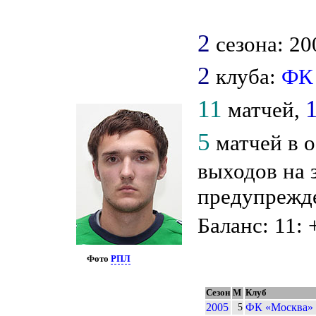
2
сезона: 200
2
клуба:
ФК
11
матчей,
5
матчей в о
выходов на 
предупрежде
Баланс: 11: 
Фото
РПЛ
Сезон
М
Клуб
2005
ФК «Москва»
5