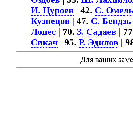
И. Цуроев
| 42.
С. Омел
Кузнецов
| 47.
С. Бендзь
Лопес
| 70.
З. Садаев
| 7
Сикач
| 95.
Р. Эдилов
| 9
Для ваших зам