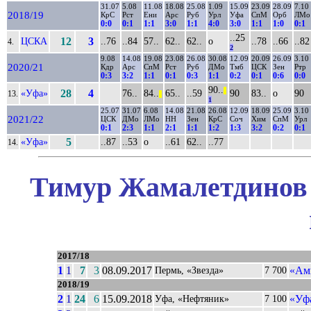
31.07
5.08
11.08
18.08
25.08
1.09
15.09
23.09
28.09
7.10
2018/19
КрС
Рст
Ени
Арс
Руб
Урл
Уфа
СпМ
Орб
ЛМо
0:0
0:1
1:1
3:0
1:1
4:0
3:0
1:1
1:0
0:1
..25
ЦСКА
12
3
..76
..84
57..
62..
62..
о
..78
..66
..82
4.
2
9.08
14.08
19.08
23.08
26.08
30.08
12.09
20.09
26.09
3.10
2020/21
Кдр
Арс
СпМ
Рст
Руб
ДМо
Тмб
ЦСК
Зен
Ртр
0:3
3:2
1:1
0:1
0:3
1:1
0:2
0:1
0:6
0:0
90..
||
«Уфа»
28
4
76..
84..
65..
..59
90
83..
о
90
13.
||
1
25.07
31.07
6.08
14.08
21.08
26.08
12.09
18.09
25.09
3.10
2021/22
ЦСК
ДМо
ЛМо
НН
Зен
КрС
Соч
Хим
СпМ
Урл
0:1
2:3
1:1
2:1
1:1
1:2
1:3
3:2
0:2
0:1
«Уфа»
5
..87
..53
о
..61
62..
..77
14.
Тимур Жамалетдинов 
2017/18
1
1
7
3
08.09.2017
«Ам
Пермь, «Звезда»
7 700
2018/19
2
1
24
6
15.09.2018
«Уф
Уфа, «Нефтяник»
7 100