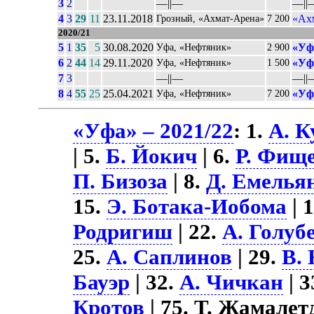
3
2
––||––
––||
4
3
29
11
23.11.2018
«Ах
Грозный, «Ахмат-Арена»
7 200
2020/21
5
1
35
5
30.08.2020
«Уф
Уфа, «Нефтяник»
2 900
6
2
44
14
29.11.2020
«Уф
Уфа, «Нефтяник»
1 500
7
3
––||––
––||
8
4
55
25
25.04.2021
«Уф
Уфа, «Нефтяник»
7 200
«Уфа» – 2021/22
: 1.
А. К
| 5.
Б. Йокич
| 6.
Р. Фищ
П. Бизоза
| 8.
Д. Емелья
15.
Э. Ботака-Иобома
| 
Родригиш
| 22.
А. Голуб
25.
А. Саплинов
| 29.
В.
Бауэр
| 32.
А. Чичкан
| 3
Кротов
| 75. Т. Жамалет