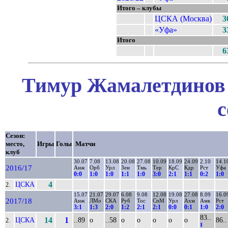
Итого – клубы
ЦСКА (Москва)
3
«Уфа»
3
Итого
6
Тимур Жамалетдинов 
с
Сезон:
место,
Игры
Голы
Матчи
клуб
30.07
7.08
13.08
20.08
27.08
10.09
18.09
24.09
2.10
14.1
2016/17
Анж
Орб
Урл
Зен
Тмь
Тер
КрС
Кдр
Рст
Уфа
0:0
1:0
1:0
1:1
1:0
3:0
2:1
1:1
0:2
1:0
ЦСКА
4
2.
15.07
21.07
29.07
6.08
9.08
12.08
19.08
27.08
8.09
16.0
2017/18
Анж
ЛМо
СКА
Руб
Тос
СпМ
Урл
Ахм
Амк
Рст
3:1
1:3
2:0
1:2
2:1
2:1
0:0
0:1
1:0
2:0
83..
ЦСКА
14
1
..89
о
..58
о
о
о
о
о
86..
2.
1