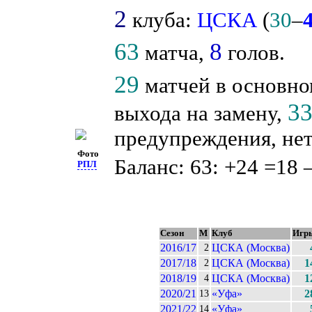
2
клуба:
ЦСКА
(
30
–
63
8
матча,
голов.
29
матчей в основно
3
выхода на замену,
предупреждения, нет
Фото
Баланс: 63: +24 =18 
РПЛ
Сезон
М
Клуб
Игр
2016/17
ЦСКА (Москва)
2
2017/18
ЦСКА (Москва)
1
2
2018/19
ЦСКА (Москва)
1
4
2020/21
«Уфа»
2
13
2021/22
«Уфа»
14