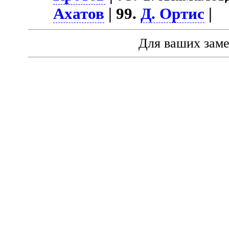
Ахатов
| 99.
Д. Ортис
|
Для ваших зам