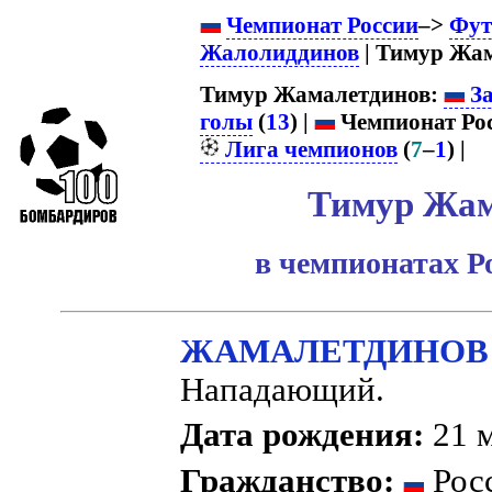
Чемпионат России
–>
Фут
Жалолиддинов
| Тимур Жам
Тимур Жамалетдинов:
За
голы
(
13
) |
Чемпионат Рос
Лига чемпионов
(
7
–
1
) |
Тимур Жам
в чемпионатах Р
ЖАМАЛЕТДИНОВ Т
Нападающий.
Дата рождения:
21 м
Гражданство:
Рос