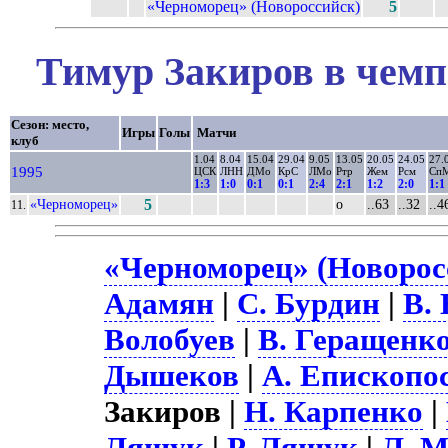
«Черноморец» (Новороссийск)
5
Тимур Закиров в чемп
Сезон: место,
Игры
Голы
Матчи
клуб
1.04
8.04
15.04
29.04
9.05
13.05
20.05
24.05
27.
1995
ЦСК
ЛНН
ДМо
КрС
ЛМо
Ртр
Жем
Рсм
Сп
1:3
1:0
0:1
0:1
2:4
2:1
1:2
2:0
1:1
«Черноморец»
5
о
..63
..32
..4
11.
«Черноморец» (Новоросс
Адамян
|
С. Бурдин
|
В. 
Волобуев
|
В. Геращенк
Дышеков
|
А. Епископо
Закиров |
Н. Карпенко
|
Лящук
|
Р. Лящук
|
Л. 