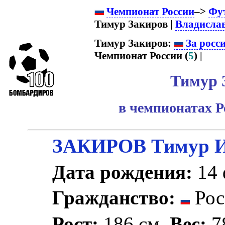
Чемпионат России
–>
Фу
Тимур Закиров |
Владислав
Тимур Закиров:
За росс
Чемпионат России (
5
) |
Тимур 
в чемпионатах Р
ЗАКИРОВ Тимур И
Дата рождения:
14 
Гражданство:
Рос
Рост:
186 см.
Вес:
78