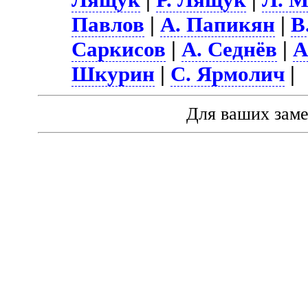
Павлов
|
А. Папикян
|
В
Саркисов
|
А. Седнёв
|
А
Шкурин
|
С. Ярмолич
|
Для ваших зам