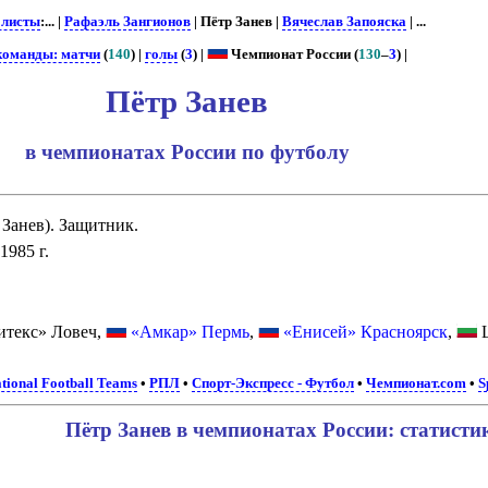
листы
:... |
Рафаэль Зангионов
| Пётр Занев |
Вячеслав Запояска
| ...
команды: матчи
(
140
) |
голы
(
3
) |
Чемпионат России (
130
–
3
) |
Пётр Занев
в чемпионатах России по футболу
 Занев). Защитник.
1985 г.
текс» Ловеч,
«Амкар» Пермь
,
«Енисей» Красноярск
,
Ц
tional Football Teams
•
РПЛ
•
Спорт-Экспресс - Футбол
•
Чемпионат.com
•
S
Пётр Занев в чемпионатах России: статисти