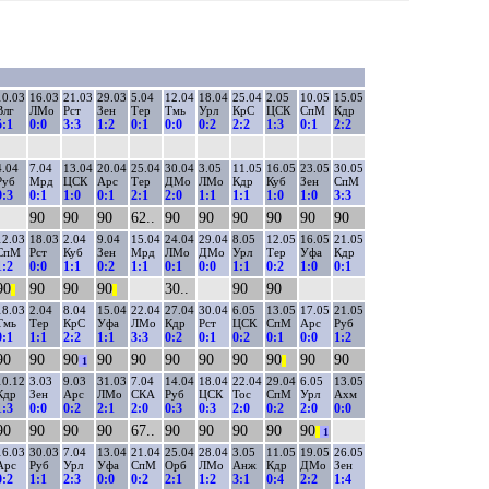
10.03
16.03
21.03
29.03
5.04
12.04
18.04
25.04
2.05
10.05
15.05
Влг
ЛМо
Рст
Зен
Тер
Тмь
Урл
КрС
ЦСК
СпМ
Кдр
5:1
0:0
3:3
1:2
0:1
0:0
0:2
2:2
1:3
0:1
2:2
4.04
7.04
13.04
20.04
25.04
30.04
3.05
11.05
16.05
23.05
30.05
Руб
Мрд
ЦСК
Арс
Тер
ДМо
ЛМо
Кдр
Куб
Зен
СпМ
0:3
0:1
1:0
0:1
2:1
2:0
1:1
1:1
1:0
1:0
3:3
90
90
90
62..
90
90
90
90
90
90
12.03
18.03
2.04
9.04
15.04
24.04
29.04
8.05
12.05
16.05
21.05
СпМ
Рст
Куб
Зен
Мрд
ЛМо
ДМо
Урл
Тер
Уфа
Кдр
1:2
0:0
1:1
0:2
1:1
0:1
0:0
1:1
0:2
1:0
0:1
90
90
90
90
30..
90
90
||
||
18.03
2.04
8.04
15.04
22.04
27.04
30.04
6.05
13.05
17.05
21.05
Тмь
Тер
КрС
Уфа
ЛМо
Кдр
Рст
ЦСК
СпМ
Арс
Руб
0:1
1:1
2:2
1:1
3:3
0:2
0:1
0:2
0:1
0:0
1:2
90
90
90
90
90
90
90
90
90
90
90
1
||
10.12
3.03
9.03
31.03
7.04
14.04
18.04
22.04
29.04
6.05
13.05
Кдр
Зен
Арс
ЛМо
СКА
Руб
ЦСК
Тос
СпМ
Урл
Ахм
1:3
0:0
0:2
2:1
2:0
0:3
0:3
2:0
0:2
2:0
0:0
90
90
90
90
67..
90
90
90
90
90
||
1
16.03
30.03
7.04
13.04
21.04
25.04
28.04
3.05
11.05
19.05
26.05
Арс
Руб
Урл
Уфа
СпМ
Орб
ЛМо
Анж
Кдр
ДМо
Зен
0:2
1:1
2:3
0:0
0:2
2:1
1:2
3:1
0:4
2:2
1:4