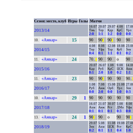
Сезон: место, клуб
Игры
Голы
Матчи
16.07
20.07
29.07
4.08
17.0
2013/14
Тмь
Тер
Кдр
КрС
Урл
2:0
1:1
1:2
0:0
0:0
«Амкар»
15
90
90
90
90
90
10.
||
||
4.08
8.08
12.08
18.08
23.0
2014/15
Тер
Уфа
Тор
Куб
Зен
0:4
0:1
1:1
0:1
0:2
«Амкар»
24
70..
90
90
о
90
11.
||
20.07
26.07
1.08
9.08
14.0
2015/16
Кдр
Руб
КрС
ЦСК
Анж
0:1
2:0
1:0
0:2
1:1
«Амкар»
23
90
90
90
90
90..
11.
||
|
1.08
7.08
15.08
21.08
27.0
2016/17
Руб
Анж
Орб
Урл
Зен
0:0
2:0
0:0
1:0
0:3
«Амкар»
29
1
90
90
90
90
90
10.
16.07
21.07
30.07
5.08
8.08
2017/18
Ахм
Анж
Рст
ДМо
Уфа
0:1
0:1
0:1
0:3
0:0
«Амкар»
24
1
90
90
о
90
90
13.
||
||
29.07
5.08
11.08
19.08
27.0
2018/19
Зен
Ахм
ЦСК
Рст
КрС
0:2
0:1
1:1
0:4
1:0