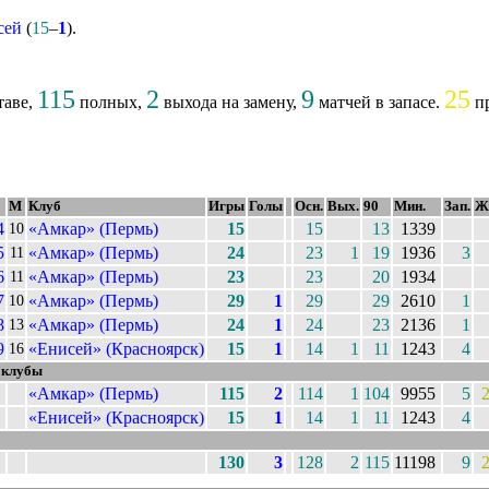
сей
(
15
–
1
).
115
2
9
25
таве,
полных,
выхода на замену,
матчей в запасе.
пр
М
Клуб
Игры
Голы
Осн.
Вых.
90
Мин.
Зап.
Ж
4
«Амкар» (Пермь)
15
15
13
1339
10
5
«Амкар» (Пермь)
24
23
1
19
1936
3
11
6
«Амкар» (Пермь)
23
23
20
1934
11
7
«Амкар» (Пермь)
29
1
29
29
2610
1
10
8
«Амкар» (Пермь)
24
1
24
23
2136
1
13
9
«Енисей» (Красноярск)
15
1
14
1
11
1243
4
16
 клубы
«Амкар» (Пермь)
115
2
114
1
104
9955
5
«Енисей» (Красноярск)
15
1
14
1
11
1243
4
130
3
128
2
115
11198
9