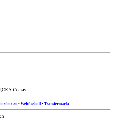
СКА София.
portbox.ru
•
Weltfussball
•
Transfermarkt
ка