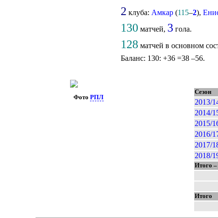
2
клуба:
Амкар
(
115
–
2
),
Ени
130
3
матчей,
гола.
128
матчей в основном сос
Баланс: 130: +36 =38 –56.
Сезон
Фото
РПЛ
2013/1
2014/1
2015/1
2016/1
2017/1
2018/1
Итого –
Итого