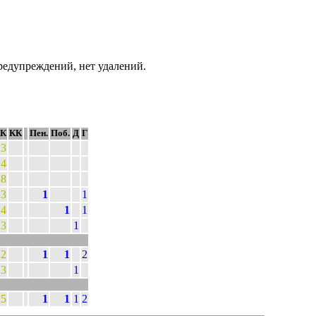
едупреждений, нет удалений.
К
КК
Пен.
Поб.
Д
Г
3
4
8
3
1
1
4
1
1
3
1
22
1
1
2
3
1
25
1
1
1
2