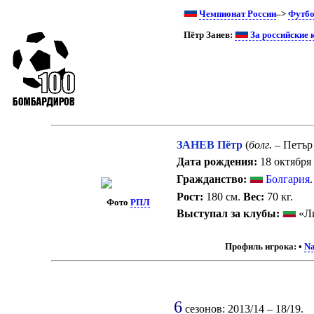
Чемпионат России
–>
Футбо
Пётр Занев:
За российские 
ЗАНЕВ Пётр
(
болг.
– Петър
Дата рождения:
18 октября 
Гражданство:
Болгария
.
Рост:
180 см.
Вес:
70 кг.
Фото
РПЛ
Выступал за клубы:
«Ли
Профиль игрока:
•
Na
6
сезонов: 2013/14 – 18/19.