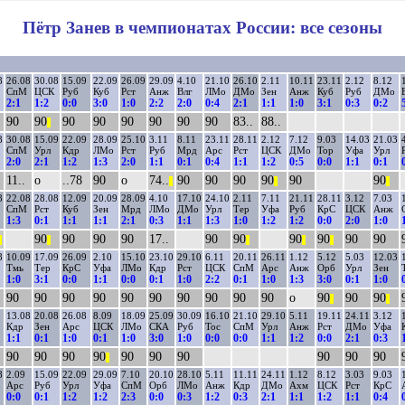
Пётр Занев в чемпионатах России: все сезоны
8
26.08
30.08
15.09
22.09
26.09
29.09
4.10
21.10
26.10
2.11
10.11
23.11
2.12
8.12
СпМ
ЦСК
Руб
Куб
Рст
Анж
Влг
ЛМо
ДМо
Зен
Анж
Куб
Руб
ДМо
2:1
1:2
0:0
3:0
1:0
2:2
2:0
0:4
2:1
1:1
1:0
3:1
0:3
0:2
90
90
90
90
90
90
90
90
83..
88..
||
8
30.08
15.09
22.09
28.09
25.10
3.11
8.11
23.11
28.11
2.12
7.12
9.03
14.03
21.03
СпМ
Урл
Кдр
ЛМо
Рст
Руб
Мрд
Арс
Рст
ЦСК
ДМо
Тор
Уфа
Урл
2:0
2:1
1:2
1:3
2:0
1:1
0:1
0:4
1:1
1:2
0:5
0:0
1:1
0:1
11..
о
..78
90
о
74..
90
90
90
90
90
90
||
||
||
8
22.08
28.08
12.09
20.09
28.09
4.10
17.10
24.10
2.11
7.11
21.11
28.11
3.12
7.03
СпМ
Рст
Куб
Зен
Мрд
ЛМо
ДМо
Урл
Тер
Уфа
Руб
КрС
ЦСК
Анж
1:3
0:1
1:1
1:1
2:1
0:3
1:1
1:3
1:0
1:2
1:2
0:0
2:0
1:0
90
90
90
90
17..
90
90
90
90
90
90
|
||
||
||
||
8
10.09
17.09
26.09
2.10
15.10
23.10
29.10
6.11
20.11
26.11
1.12
5.12
5.03
12.03
Тмь
Тер
КрС
Уфа
ЛМо
Кдр
Рст
ЦСК
СпМ
Арс
Анж
Орб
Урл
Зен
1:0
3:1
0:0
1:1
0:0
0:1
1:0
2:2
0:1
1:0
1:3
3:0
0:1
1:0
90
90
90
90
90
90
90
90
90
90
о
90
90
90
||
||
13.08
20.08
26.08
8.09
18.09
25.09
30.09
16.10
21.10
29.10
5.11
19.11
24.11
3.12
Кдр
Зен
Арс
ЦСК
ЛМо
СКА
Руб
Тос
СпМ
Урл
Анж
Рст
ДМо
Уфа
1:1
0:1
1:0
0:1
1:0
3:0
1:0
0:0
0:0
1:1
1:2
0:0
2:1
0:3
90
90
90
90
90
90
90
90
90
90
||
8
2.09
15.09
22.09
29.09
7.10
20.10
28.10
5.11
11.11
24.11
1.12
8.12
3.03
9.03
Арс
Руб
Урл
Уфа
СпМ
Орб
ЛМо
Анж
Кдр
ДМо
Ахм
ЦСК
Рст
КрС
0:0
0:1
1:2
1:2
2:3
0:0
0:3
1:2
0:3
2:1
1:1
1:2
1:1
0:4