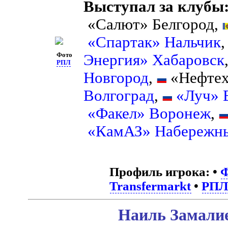
Выступал за клубы
«Салют» Белгород,
«Спартак» Нальчик
Фото
Энергия» Хабаровск
РПЛ
Новгород
,
«Нефтех
Волгоград
,
«Луч» 
«Факел» Воронеж
,
«КамАЗ» Набережн
Профиль игрока:
•
Transfermarkt
•
РП
Наиль Замалие