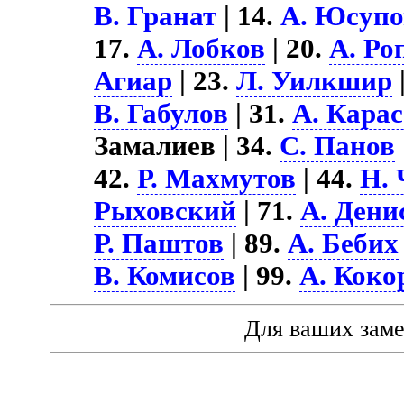
В. Гранат
| 14.
А. Юсупо
17.
А. Лобков
| 20.
А. Ро
Агиар
| 23.
Л. Уилкшир
В. Габулов
| 31.
А. Кара
Замалиев | 34.
С. Панов
42.
Р. Махмутов
| 44.
Н.
Рыховский
| 71.
А. Дени
Р. Паштов
| 89.
А. Бебих
В. Комисов
| 99.
А. Коко
Для ваших зам