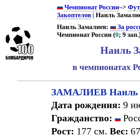
Чемпионат России
–>
Фут
Закоптелов
| Наиль Замалие
Наиль Замалиев:
За росс
Чемпионат России (
0
; 9 зап.
Наиль З
в чемпионатах Р
ЗАМАЛИЕВ Наиль 
Дата рождения:
9 ию
Гражданство:
Рос
Рост:
177 см.
Вес:
67