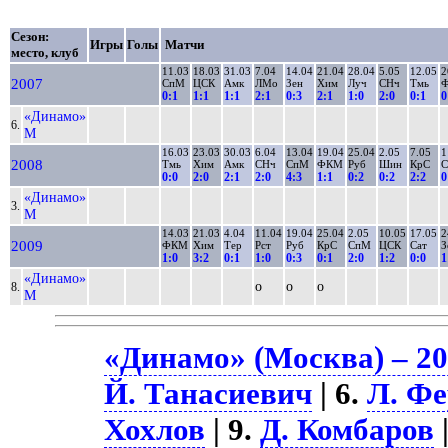
Сезон:
Игры
Голы
Матчи
место, клуб
11.03
18.03
31.03
7.04
14.04
21.04
28.04
5.05
12.05
2
2007
СпМ
ЦСК
Амк
ЛМо
Зен
Хим
Луч
СНч
Тмь
0:1
1:1
1:1
2:1
0:3
2:1
1:0
2:0
0:1
0
«Динамо»
6.
М
16.03
23.03
30.03
6.04
13.04
19.04
25.04
2.05
7.05
1
2008
Тмь
Хим
Амк
СНч
СпМ
ФКМ
Руб
Шин
КрС
С
0:0
2:0
2:1
2:0
4:3
1:1
0:2
0:2
2:2
0
«Динамо»
3.
М
14.03
21.03
4.04
11.04
19.04
25.04
2.05
10.05
17.05
2
2009
ФКМ
Хим
Тер
Рст
Руб
КрС
СпМ
ЦСК
Сат
З
1:0
3:2
0:1
1:0
0:3
0:1
2:0
1:2
0:0
1
«Динамо»
о
о
о
8.
М
«Динамо» (Москва) – 2
Й. Танасиевич
| 6.
Л. Фе
Хохлов
| 9.
Д. Комбаров