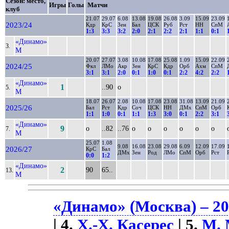
Сезон: место,
Игры
Голы
Матчи
клуб
21.07
29.07
6.08
13.08
19.08
26.08
3.09
15.09
23.09
2023/24
Кдр
КрС
Зен
Бал
ЦСК
Руб
Рст
НН
СпМ
1:3
3:3
3:2
2:0
2:1
2:2
2:1
1:1
0:1
«Динамо»
3.
М
20.07
27.07
3.08
10.08
17.08
25.08
1.09
15.09
22.09
2024/25
Фкл
ЛМо
Акр
Зен
КрС
Кдр
Орб
Ахм
СпМ
3:1
3:1
2:0
0:1
1:0
0:1
2:2
4:2
2:2
«Динамо»
1
..90
о
5.
М
18.07
26.07
2.08
10.08
17.08
23.08
31.08
13.09
21.09
2025/26
Бал
Рст
Кдр
Соч
ЦСК
НН
ДМх
СпМ
Орб
1:1
1:0
0:1
1:1
1:3
3:0
0:1
2:2
3:1
«Динамо»
9
о
..82
..76
о
о
о
о
о
о
7.
М
25.07
1.08
9.08
16.08
23.08
29.08
6.09
12.09
17.09
2026/27
КрС
Бал
ДМх
Зен
Род
ЛМо
СпМ
Орб
Рст
0:0
1:2
«Динамо»
2
90
65..
13.
М
«Динамо» (Москва) – 20
| 4.
Х.-Х. Касерес
| 5.
М. 