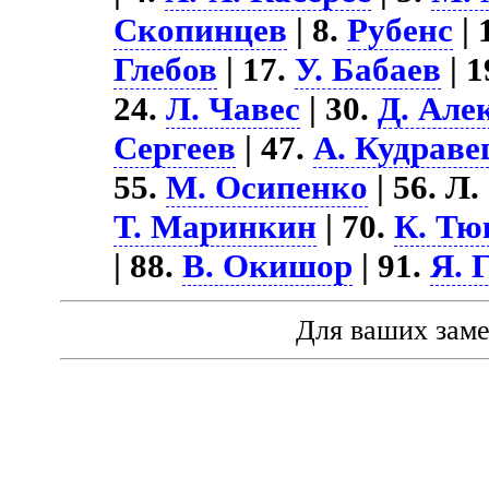
Скопинцев
| 8.
Рубенс
| 
Глебов
| 17.
У. Бабаев
| 1
24.
Л. Чавес
| 30.
Д. Але
Сергеев
| 47.
А. Кудраве
55.
М. Осипенко
| 56. Л.
Т. Маринкин
| 70.
К. Тю
| 88.
В. Окишор
| 91.
Я. 
Для ваших зам