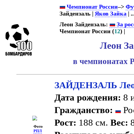
Чемпионат России
–>
Фу
Зайдензаль |
Яков Зайка
| ..
Леон Зайдензаль:
За рос
Чемпионат России (
12
) |
Леон За
в чемпионатах 
ЗАЙДЕНЗАЛЬ Лео
Дата рождения:
8 и
Гражданство:
Ро
Рост:
188 см.
Вес:
8
Фото
РПЛ