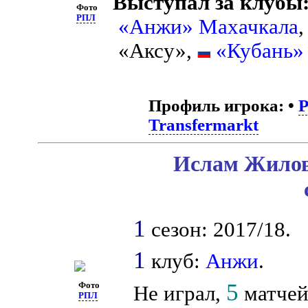
Выступал за клубы
Фото
РПЛ
«Анжи» Махачкала
«Аксу»,
«Кубань»
Профиль игрока:
•
Transfermarkt
Ислам Жилов
1
сезон: 2017/18.
1
клуб:
Анжи
.
5
Фото
Не играл,
матчей 
РПЛ