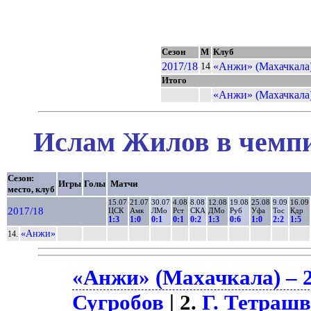
Сезон
М
Клуб
2017/18
«Анжи» (Махачкала
14
Итого
«Анжи» (Махачкала
Ислам Жилов в чемпи
Сезон:
Игры
Голы
Матчи
место, клуб
15.07
21.07
30.07
4.08
8.08
12.08
19.08
25.08
9.09
16.09
2017/18
ЦСК
Амк
ЛМо
Рст
СКА
ДМо
Руб
Уфа
Тос
Кдр
1:3
1:0
0:1
0:1
0:2
1:3
0:6
1:0
2:2
1:5
«Анжи»
14.
«Анжи» (Махачкала) – 2
Сугробов
| 2.
Г. Тетраш