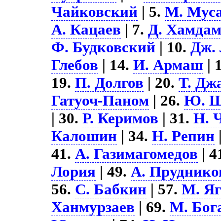
Чайковский
| 5.
М. Мус
А. Кацаев
| 7.
Д. Хамда
Ф. Будковский
| 10.
Дж.
Глебов
| 14.
И. Армаш
| 
19.
П. Долгов
| 20.
Т. Дж
Гатуоч-Паном
| 26.
Ю. Ш
| 30.
Р. Керимов
| 31.
Н. 
Калошин
| 34.
Н. Репин
41.
А. Газимагомедов
| 4
Лория
| 49.
А. Пруднико
56.
С. Бабкин
| 57.
М. Я
Ханмурзаев
| 69.
М. Бог