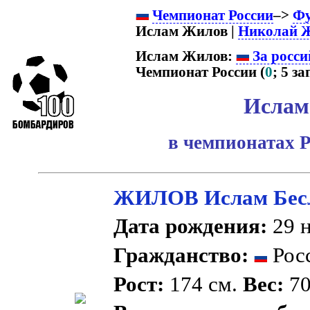
Чемпионат России
–>
Фу
Ислам Жилов |
Николай 
Ислам Жилов:
За росси
Чемпионат России (
0
; 5 зап
Ислам
в чемпионатах Р
ЖИЛОВ Ислам Бес
Дата рождения:
29 н
Гражданство:
Рос
Рост:
174 см.
Вес:
70