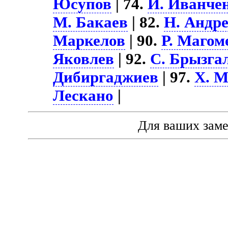
Юсупов
| 74.
И. Иванче
М. Бакаев
| 82.
Н. Андр
Маркелов
| 90.
Р. Магом
Яковлев
| 92.
С. Брызга
Дибиргаджиев
| 97.
Х. 
Лескано
|
Для ваших зам