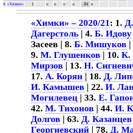
«Химки»
1
о
о
о
о
..84
о
8.
«Химки» – 2020/21
: 1.
Д
Дагерстоль
| 4.
Б. Идову
Засеев | 8.
Б. Мишуков
|
9.
М. Глушенков
| 10.
К.
Мирзов
| 13.
Н. Сигневи
17.
А. Корян
| 18.
Д. Лип
И. Камышев
| 22.
И. Ла
Могилевец
| 33.
Е. Гапо
42.
М. Тихонов
| 44.
И. 
Долгов
| 63.
Д. Казанцев
Георгиевский
| 78.
Д. М