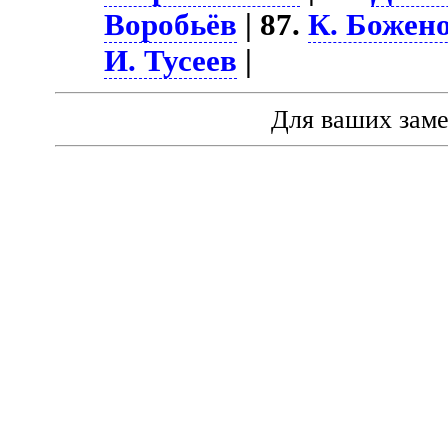
Воробьёв
| 87.
К. Божен
И. Тусеев
|
Для ваших зам