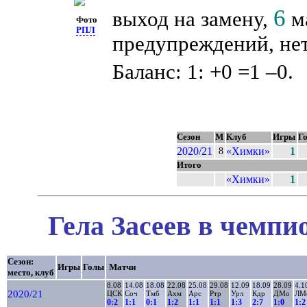
6
выход на замену,
ма
Фото
РПЛ
предупреждений, нет
Баланс: 1: +0 =1 –0.
Сезон
М
Клуб
Игры
Г
2020/21
«Химки»
1
8
Итого
«Химки»
1
Гела Засеев в чемпи
Сезон:
Игры
Голы
Матчи
место, клуб
8.08
14.08
18.08
22.08
25.08
29.08
12.09
18.09
28.09
4.1
2020/21
ЦСК
Соч
Тмб
Ахм
Арс
Ртр
Урл
Кдр
ДМо
ЛМ
0:2
1:1
0:1
1:2
1:1
1:1
1:3
2:7
1:0
1:2