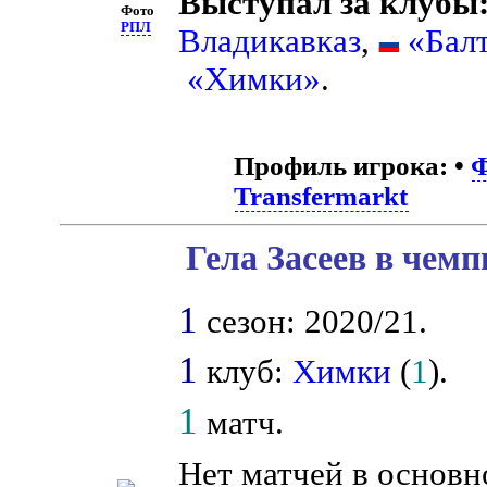
Выступал за клубы
Фото
РПЛ
Владикавказ
,
«Бал
«Химки»
.
Профиль игрока:
•
Transfermarkt
Гела Засеев в чемп
1
сезон: 2020/21.
1
клуб:
Химки
(
1
).
1
матч.
Нет матчей в основн