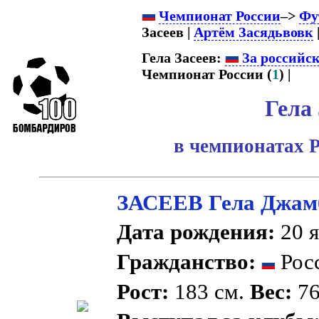
Чемпионат России
–>
Фу
Засеев |
Артём Засядьвовк
|
Гела Засеев:
За российс
Чемпионат России (
1
) |
Гела 
в чемпионатах 
ЗАСЕЕВ Гела Джам
Дата рождения:
20 я
Гражданство:
Рос
Рост:
183 см.
Вес:
76