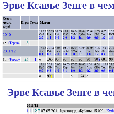
Эрве Ксавье Зенге в че
Сезон:
место,
Игры
Голы
Матчи
клуб
14.03
20.03
28.03
4.04
10.04
18.04
25.04
1.05
6.05
10.
2010
Сиб
Рст
Руб
КрС
СпМ
ДМо
Зен
ЛМо
Тмь
ЦС
2:0
1:1
0:0
2:0
1:2
1:1
0:0
0:0
1:2
1:4
«Терек»
5
12.
13.03
20.03
4.04
10.04
16.04
23.04
30.04
7.05
14.05
20.
2011/12
Зен
Руб
Тмь
СпМ
ДМо
Рст
Влг
Куб
ЛМо
Ан
0:1
0:2
2:0
0:0
0:0
0:1
1:0
1:2
0:4
1:0
«Терек»
25
1
о
..65
90
90
90
90
90
90
68..
90
11.
1
19.11
26.11
3.03
10.03
17.03
26.03
1.04
6.04
14.04
22.
КрС
СНч
Тмь
Кдр
Рст
Влг
Амк
СНч
Тмь
Кдр
0:0
0:3
1:0
3:1
1:0
1:3
0:2
2:0
0:3
0:1
о
90
о
..74
о
||
Эрве Ксавье Зенге в ч
2011/12
1
1
12
7
07.05.2011
«Куб
Краснодар, «Кубань»
15 000