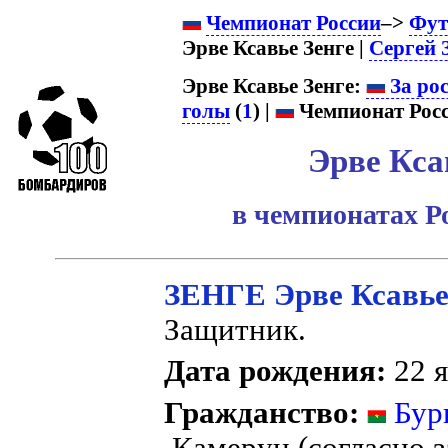
Чемпионат России
–>
Фут
Эрве Ксавье Зенге |
Сергей 
Эрве Ксавье Зенге:
За ро
голы
(
1
) |
Чемпионат Росс
Эрве Кса
в чемпионатах Р
ЗЕНГЕ Эрве Ксавь
Защитник.
Дата рождения:
22 я
Гражданство:
Бур
Камерун (согласно з