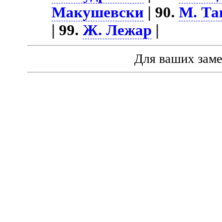
Макушевски
| 90.
М. Та
| 99.
Ж. Лежар
|
Для ваших зам