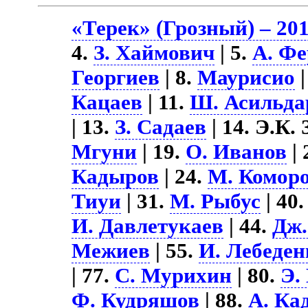
«Терек» (Грозный) – 201
4.
З. Хаймович
| 5.
А. Ф
Георгиев
| 8.
Маурисио
|
Кацаев
| 11.
Ш. Асильда
| 13.
З. Садаев
| 14. Э.К. 
Мгуни
| 19.
О. Иванов
| 
Кадыров
| 24.
М. Комор
Тиуи
| 31.
М. Рыбус
| 40
И. Давлетукаев
| 44.
Дж.
Межиев
| 55.
И. Лебеден
| 77.
С. Мурихин
| 80.
Э.
Ф. Кудряшов
| 88.
А. Ка