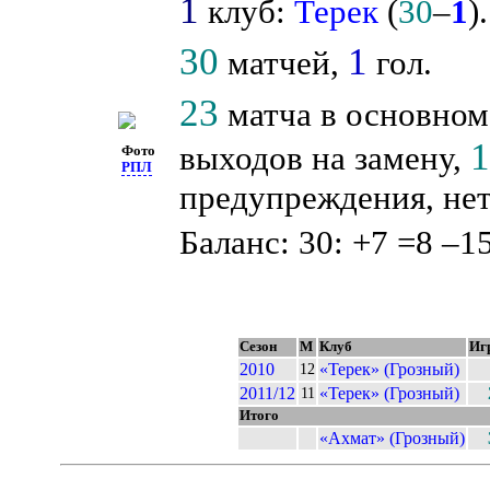
1
клуб:
Терек
(
30
–
1
).
30
1
матчей,
гол.
23
матча в основном
выходов на замену,
Фото
РПЛ
предупреждения, нет
Баланс: 30: +7 =8 –15
Сезон
М
Клуб
Иг
2010
«Терек» (Грозный)
12
2011/12
«Терек» (Грозный)
11
Итого
«Ахмат» (Грозный)