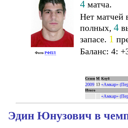
4
матча.
Нет матчей 
4
полных,
вы
1
запасе.
пре
Баланс: 4: +
Фото
РФПЛ
Сезон
М
Клуб
2009
«Амкар» (Пе
13
Итого
«Амкар» (Пе
Эдин Юнузович в чемп