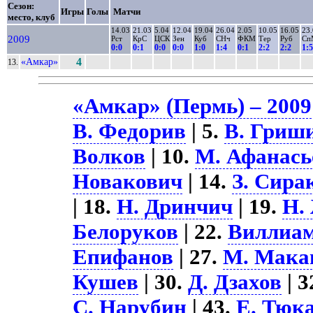
Сезон:
Игры
Голы
Матчи
место, клуб
14.03
21.03
5.04
12.04
19.04
26.04
2.05
10.05
16.05
23
2009
Рст
КрС
ЦСК
Зен
Куб
СНч
ФКМ
Тер
Руб
Сп
0:0
0:1
0:0
0:0
1:0
1:4
0:1
2:2
2:2
1:5
«Амкар»
4
13.
«Амкар» (Пермь) – 2009
В. Федорив
| 5.
В. Гриш
Волков
| 10.
М. Афанась
Новакович
| 14.
З. Сира
| 18.
Н. Дринчич
| 19.
Н.
Белоруков
| 22.
Виллиам
Епифанов
| 27.
М. Мака
Кушев
| 30.
Д. Дзахов
| 3
С. Нарубин
| 43.
Е. Тюк