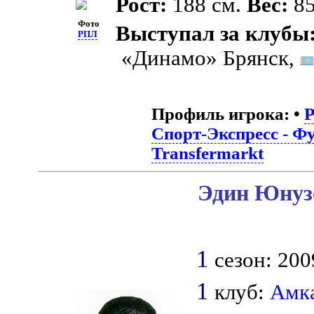
Рост:
188 см.
Вес:
85
Фото
Выступал за клубы
РПЛ
«Динамо» Брянск,
Профиль игрока:
•
Спорт-Экспресс - Ф
Transfermarkt
Эдин Юнузо
1
сезон: 200
1
клуб:
Амк