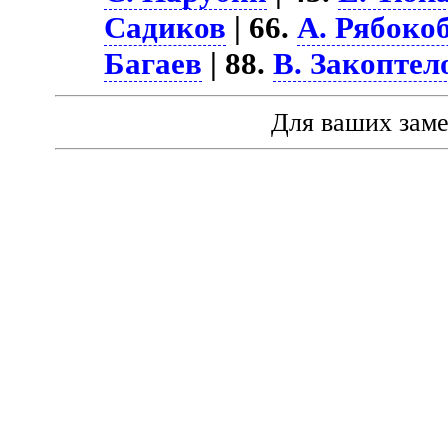
Садиков
| 66.
А. Рябоко
Багаев
| 88.
В. Закоптел
Для ваших зам