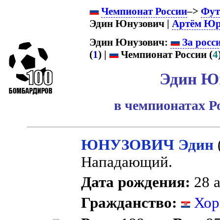
Чемпионат России
–>
Фут
Эдин Юнузович |
Артём Ю
Эдин Юнузович:
За росс
(
1
) |
Чемпионат России (
4
Эдин Ю
в чемпионатах Р
ЮНУЗОВИЧ Эдин
Нападающий.
Дата рождения:
28 а
Гражданство:
Хор