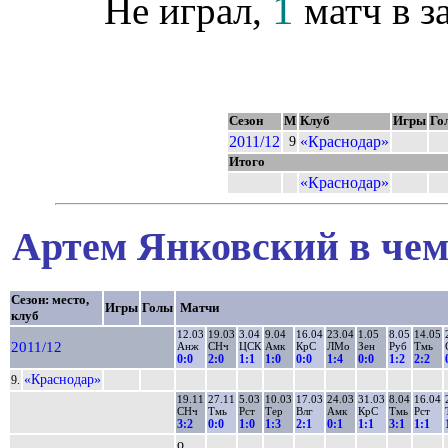
1
Не играл,
матч в з
Сезон
М
Клуб
Игры
Го
2011/12
«Краснодар»
9
Итого
«Краснодар»
Артем Янковский в чем
Сезон: место,
Игры
Голы
Матчи
клуб
12.03
19.03
3.04
9.04
16.04
23.04
1.05
8.05
14.05
2011/12
Анж
СНч
ЦСК
Амк
КрС
ЛМо
Зен
Руб
Тмь
0:0
2:0
1:1
1:0
0:0
1:4
0:0
1:2
2:2
«Краснодар»
9.
19.11
27.11
5.03
10.03
17.03
24.03
31.03
8.04
16.04
СНч
Тмь
Рст
Тер
Влг
Амк
КрС
Тмь
Рст
3:2
0:0
1:0
1:3
2:1
0:1
1:1
3:1
1:1
о