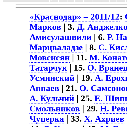
«Краснодар» – 2011/12
:
Марков
| 3.
Д. Анджелк
Амисулашвили
| 6.
Р. Н
Марцваладзе
| 8.
С. Кис
Мовсисян
| 11.
М. Конат
Татарчук
| 15.
О. Вране
Усминский
| 19.
А. Ерох
Аппаев
| 21.
О. Самсоно
А. Кульчий
| 25.
Е. Шип
Смольников
| 29.
Н. Ре
Чуперка
| 33.
Х. Ахриев