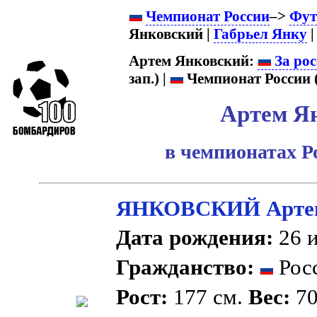
Чемпионат России
–>
Фут
Янковский |
Габрьел Янку
| 
Артем Янковский:
За рос
зап.) |
Чемпионат России 
Артем Я
в чемпионатах Р
ЯНКОВСКИЙ Артем
Дата рождения:
26 и
Гражданство:
Рос
Рост:
177 см.
Вес:
70