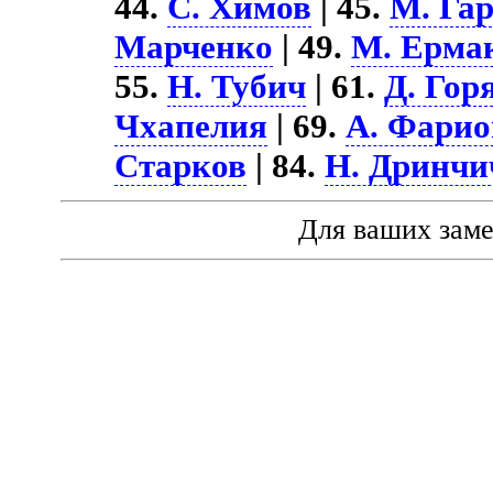
44.
С. Химов
| 45.
М. Га
Марченко
| 49.
М. Ерма
55.
Н. Тубич
| 61.
Д. Гор
Чхапелия
| 69.
А. Фарио
Старков
| 84.
Н. Дринчи
Для ваших зам