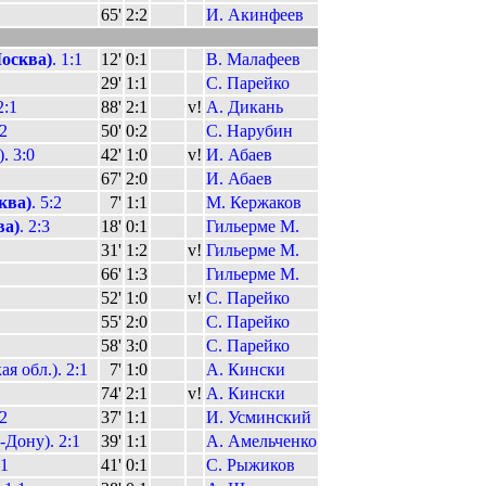
65'
2:2
И. Акинфеев
осква)
. 1:1
12'
0:1
В. Малафеев
29'
1:1
С. Парейко
2:1
88'
2:1
v!
А. Дикань
:2
50'
0:2
С. Нарубин
. 3:0
42'
1:0
v!
И. Абаев
67'
2:0
И. Абаев
ква)
. 5:2
7'
1:1
М. Кержаков
ва)
. 2:3
18'
0:1
Гильерме М.
31'
1:2
v!
Гильерме М.
66'
1:3
Гильерме М.
52'
1:0
v!
С. Парейко
55'
2:0
С. Парейко
58'
3:0
С. Парейко
я обл.). 2:1
7'
1:0
А. Кински
74'
2:1
v!
А. Кински
2
37'
1:1
И. Усминский
-Дону). 2:1
39'
1:1
А. Амельченко
:1
41'
0:1
С. Рыжиков