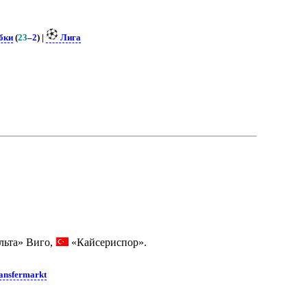
бки
(
23
–
2
) |
Лига
льта» Виго,
«Кайсериспор».
ansfermarkt