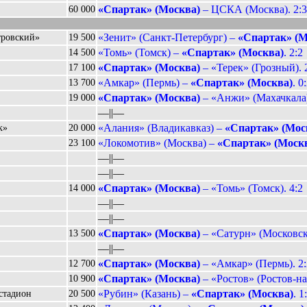
«Спартак» (Москва)
– ЦСКА (Москва). 2:3
60 000
«Зенит» (Санкт-Петербург) –
«Спартак» (М
тровский»
19 500
«Томь» (Томск) –
«Спартак» (Москва)
. 2:2
14 500
«Спартак» (Москва)
– «Терек» (Грозный). 
17 100
«Амкар» (Пермь) –
«Спартак» (Москва)
. 0
13 700
«Спартак» (Москва)
– «Анжи» (Махачкала)
19 000
––||––
«Алания» (Владикавказ) –
«Спартак» (Мос
к»
20 000
«Локомотив» (Москва) –
«Спартак» (Моск
23 100
––||––
––||––
«Спартак» (Москва)
– «Томь» (Томск). 4:2
14 000
––||––
––||––
«Спартак» (Москва)
– «Сатурн» (Московска
13 500
––||––
«Спартак» (Москва)
– «Амкар» (Пермь). 2:
12 700
«Спартак» (Москва)
– «Ростов» (Ростов-на
10 900
«Рубин» (Казань) –
«Спартак» (Москва)
. 1
стадион
20 500