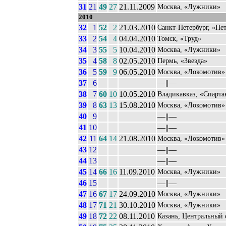
31
21
49
27
21.11.2009
Москва, «Лужники»
2010
32
1
52
2
21.03.2010
Санкт-Петербург, «Пе
33
2
54
4
04.04.2010
Томск, «Труд»
34
3
55
5
10.04.2010
Москва, «Лужники»
35
4
58
8
02.05.2010
Пермь, «Звезда»
36
5
59
9
06.05.2010
Москва, «Локомотив»
37
6
––||––
38
7
60
10
10.05.2010
Владикавказ, «Спарта
39
8
63
13
15.08.2010
Москва, «Локомотив»
40
9
––||––
41
10
––||––
42
11
64
14
21.08.2010
Москва, «Локомотив»
43
12
––||––
44
13
––||––
45
14
66
16
11.09.2010
Москва, «Лужники»
46
15
––||––
47
16
67
17
24.09.2010
Москва, «Лужники»
48
17
71
21
30.10.2010
Москва, «Лужники»
49
18
72
22
08.11.2010
Казань, Центральный 