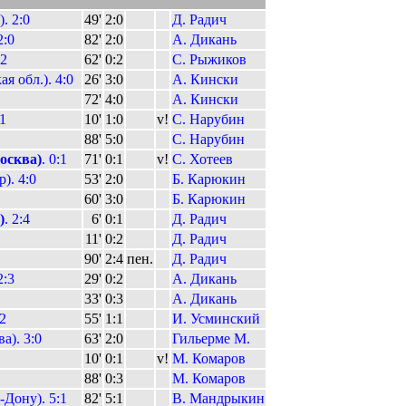
. 2:0
49'
2:0
Д. Радич
2:0
82'
2:0
А. Дикань
:2
62'
0:2
С. Рыжиков
я обл.). 4:0
26'
3:0
А. Кински
72'
4:0
А. Кински
1
10'
1:0
v!
С. Нарубин
88'
5:0
С. Нарубин
осква)
. 0:1
71'
0:1
v!
С. Хотеев
). 4:0
53'
2:0
Б. Карюкин
60'
3:0
Б. Карюкин
)
. 2:4
6'
0:1
Д. Радич
11'
0:2
Д. Радич
90'
2:4
пен.
Д. Радич
2:3
29'
0:2
А. Дикань
33'
0:3
А. Дикань
:2
55'
1:1
И. Усминский
а). 3:0
63'
2:0
Гильерме М.
10'
0:1
v!
М. Комаров
88'
0:3
М. Комаров
-Дону). 5:1
82'
5:1
В. Мандрыкин