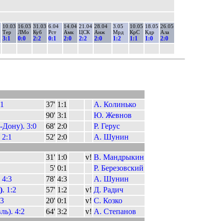
10.03
16.03
31.03
6.04
14.04
21.04
28.04
3.05
10.05
18.05
26.05
Тер
ЛМо
Куб
Рст
Амк
ЦСК
Анж
Мрд
КрС
Кдр
Ала
3:1
0:0
2:2
0:1
2:0
2:2
2:0
1:2
1:1
1:0
2:0
:1
37'
1:1
А. Колинько
90'
3:1
Ю. Жевнов
-Дону). 3:0
68'
2:0
Р. Герус
 2:1
52'
2:0
А. Шунин
31'
1:0
v!
В. Мандрыкин
5'
0:1
Р. Березовский
. 4:3
78'
4:3
А. Шунин
)
. 1:2
57'
1:2
v!
Д. Радич
:3
20'
0:1
v!
С. Козко
ь). 4:2
64'
3:2
v!
А. Степанов