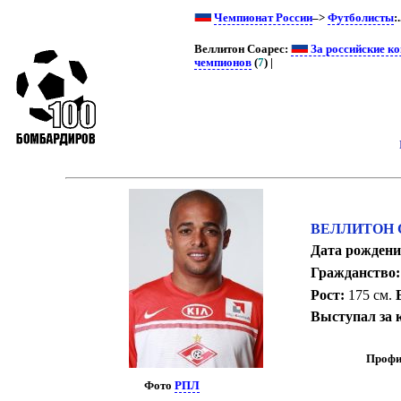
Чемпионат России
–>
Футболисты
:.
Веллитон Соарес:
За российские к
чемпионов
(
7
) |
ВЕЛЛИТОН С
Дата рождени
Гражданство:
Рост:
175 см.
Выступал за 
Профи
Фото
РПЛ