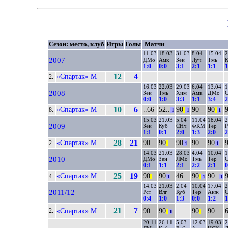
Сезон: место, клуб
Игры
Голы
Матчи
11.03
18.03
31.03
8.04
15.04
2
2007
ДМо
Амк
Зен
Луч
Тмь
1:0
0:0
3:1
2:1
1:1
1
«Спартак» М
12
4
2.
16.03
22.03
29.03
6.04
13.04
1
2008
Зен
Тмь
Хим
Амк
ДМо
0:0
1:0
3:3
1:1
3:4
2
«Спартак» М
10
6
..66
52..
90
90
90
8.
1
||
1
||
1
15.03
21.03
5.04
11.04
18.04
2
2009
Зен
Куб
СНч
ФКМ
Тер
Р
1:1
0:1
2:0
1:3
2:0
2
«Спартак» М
28
21
90
90
90
90
90
2.
||
1
1
14.03
21.03
28.03
4.04
10.04
1
2010
ДМо
Зен
ЛМо
Тмь
Тер
С
0:1
1:1
2:1
2:2
2:1
0
«Спартак» М
25
19
90
90
46..
90
90..
4.
||
1
||
1
1
14.03
21.03
2.04
10.04
17.04
2
2011/12
Рст
Влг
Куб
Тер
Анж
0:4
1:0
1:3
0:0
1:2
1
21
7
«Спартак» М
90
90
90
90
6
2.
||
1
||
20.11
26.11
5.03
12.03
19.03
2