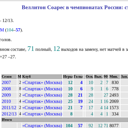
Веллитон Соарес в чемпионатах России: с
 12/13.
 М
(
104
–
57
).
голов.
71
12
вном составе,
полный,
выходов на замену, нет матчей в з
 =27 –27.
Сезон
М
Клуб
Игры
Голы
Осн.
Вых.
90
Мин.
Зап.
2007
«Спартак» (Москва)
12
4
10
2
7
830
2
2008
«Спартак» (Москва)
10
6
9
1
6
778
8
2009
«Спартак» (Москва)
28
21
28
27
2493
2
2010
«Спартак» (Москва)
25
19
24
1
16
2069
4
2011/12
«Спартак» (Москва)
21
7
17
4
14
1573
2
2012/13
«Спартак» (Москва)
8
4
4
1
334
4
Итого
«Спартак» (Москва)
104
57
92
12
71
8077