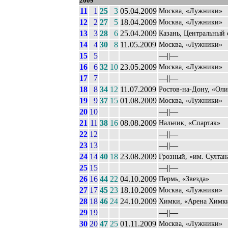
2009
11
1
25
3
05.04.2009
Москва, «Лужники»
12
2
27
5
18.04.2009
Москва, «Лужники»
13
3
28
6
25.04.2009
Казань, Центральный 
14
4
30
8
11.05.2009
Москва, «Лужники»
15
5
––||––
16
6
32
10
23.05.2009
Москва, «Лужники»
17
7
––||––
18
8
34
12
11.07.2009
Ростов-на-Дону, «Ол
19
9
37
15
01.08.2009
Москва, «Лужники»
20
10
––||––
21
11
38
16
08.08.2009
Нальчик, «Спартак»
22
12
––||––
23
13
––||––
24
14
40
18
23.08.2009
Грозный, «им. Султа
25
15
––||––
26
16
44
22
04.10.2009
Пермь, «Звезда»
27
17
45
23
18.10.2009
Москва, «Лужники»
28
18
46
24
24.10.2009
Химки, «Арена Химк
29
19
––||––
30
20
47
25
01.11.2009
Москва, «Лужники»