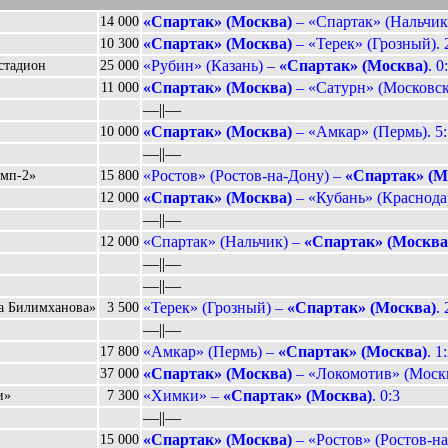
«Спартак» (Москва)
– «Спартак» (Нальчик)
14 000
«Спартак» (Москва)
– «Терек» (Грозный). 
10 300
«Рубин» (Казань) –
«Спартак» (Москва)
. 0
стадион
25 000
«Спартак» (Москва)
– «Сатурн» (Московска
11 000
––||––
«Спартак» (Москва)
– «Амкар» (Пермь). 5:
10 000
––||––
«Ростов» (Ростов-на-Дону) –
«Спартак» (М
имп-2»
15 800
«Спартак» (Москва)
– «Кубань» (Краснодар
12 000
––||––
«Спартак» (Нальчик) –
«Спартак» (Москва
12 000
––||––
––||––
«Терек» (Грозный) –
«Спартак» (Москва)
. 
на Билимханова»
3 500
––||––
«Амкар» (Пермь) –
«Спартак» (Москва)
. 1
17 800
«Спартак» (Москва)
– «Локомотив» (Москв
37 000
«Химки» –
«Спартак» (Москва)
. 0:3
и»
7 300
––||––
«Спартак» (Москва)
– «Ростов» (Ростов-на
15 000