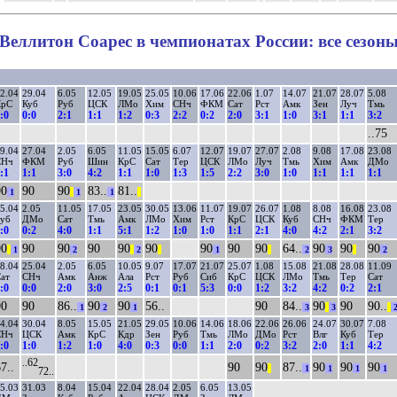
Веллитон Соарес в чемпионатах России: все сезон
2.04
29.04
6.05
12.05
19.05
25.05
10.06
17.06
22.06
1.07
14.07
21.07
28.07
5.08
КрС
Куб
Руб
ЦСК
ЛМо
Хим
СНч
ФКМ
Сат
Рст
Амк
Зен
Луч
Тмь
:0
0:0
2:1
1:1
1:2
0:3
2:2
0:2
2:0
3:1
1:0
3:1
1:1
3:2
..75
9.04
27.04
2.05
6.05
11.05
15.05
6.07
12.07
19.07
27.07
2.08
9.08
17.08
23.08
СНч
ФКМ
Руб
Шин
КрС
Сат
Тер
ЦСК
ЛМо
Луч
Тмь
Хим
Амк
ДМо
:1
1:1
3:0
4:2
1:1
1:0
1:3
1:5
2:2
3:0
1:0
1:1
1:1
1:1
90
90
90
83..
81..
1
||
1
1
||
5.04
2.05
11.05
17.05
23.05
30.05
13.06
11.07
19.07
26.07
1.08
8.08
16.08
23.08
уб
ДМо
Сат
Тмь
Амк
ЛМо
Хим
Рст
КрС
ЦСК
Куб
СНч
ФКМ
Тер
:0
0:2
4:0
1:1
5:1
1:2
1:0
1:0
1:1
2:1
4:0
4:2
2:1
3:2
90
90
90
90
90
90
90
90
90
64..
90
90
90
||
1
2
||
2
||
1
||
2
3
||
2
8.04
25.04
2.05
6.05
10.05
9.07
17.07
21.07
25.07
1.08
15.08
21.08
28.08
11.09
ат
СНч
Амк
Анж
Ала
Рст
Руб
Сиб
КрС
ЦСК
ЛМо
Тмь
Тер
Сат
:0
0:0
2:0
3:0
2:5
0:1
0:1
5:3
0:0
1:2
3:2
4:2
0:2
2:1
90
90
86..
90
90
56..
90
84..
90
90
90..
1
2
1
3
||
3
||
4.04
30.04
8.05
15.05
21.05
29.05
10.06
14.06
18.06
22.06
26.06
24.07
30.07
7.08
СНч
ЦСК
Амк
КрС
Кдр
Зен
Руб
Тмь
ЛМо
ДМо
Рст
Влг
Куб
Тер
:0
1:0
1:2
1:0
4:0
0:3
0:0
1:1
2:0
0:2
3:2
2:0
1:1
4:2
..62
7..
90
90
87..
90
90
90
||
1
1
1
1
72..
5.03
31.03
8.04
15.04
22.04
28.04
2.05
6.05
13.05