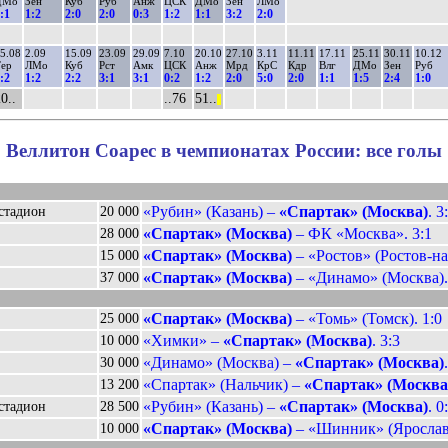
ДМо
Зен
Куб
Руб
Анж
ЦСК
ДМо
Зен
ЛМо
:1
1:2
2:0
2:0
0:3
1:2
1:1
3:2
2:0
5.08
2.09
15.09
23.09
29.09
7.10
20.10
27.10
3.11
11.11
17.11
25.11
30.11
10.12
ер
ЛМо
Куб
Рст
Амк
ЦСК
Анж
Мрд
КрС
Кдр
Влг
ДМо
Зен
Руб
:2
1:2
2:2
3:1
3:1
0:2
1:2
2:0
5:0
2:0
1:1
1:5
2:4
1:0
0..
..76
51..
||
Веллитон Соарес в чемпионатах России: все голы
«Рубин» (Казань) –
«Спартак» (Москва)
. 3
стадион
20 000
«Спартак» (Москва)
– ФК «Москва». 3:1
28 000
«Спартак» (Москва)
– «Ростов» (Ростов-на
15 000
«Спартак» (Москва)
– «Динамо» (Москва).
37 000
«Спартак» (Москва)
– «Томь» (Томск). 1:0
25 000
«Химки» –
«Спартак» (Москва)
. 3:3
10 000
«Динамо» (Москва) –
«Спартак» (Москва)
30 000
«Спартак» (Нальчик) –
«Спартак» (Москва
13 200
«Рубин» (Казань) –
«Спартак» (Москва)
. 0
стадион
28 500
«Спартак» (Москва)
– «Шинник» (Ярославл
10 000