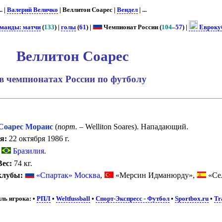
.. |
Валерий Величко
| Веллитон Соарес |
Вендел
| ...
оманды: матчи
(
133
) |
голы
(
61
) |
Чемпионат России (
104
–
57
) |
Евроку
Веллитон Соарес
в чемпионатах России по футболу
оарес Мораис
(
порт.
– Welliton Soares). Нападающий.
я:
22 октября 1986 г.
Бразилия
.
Вес:
74 кг.
клубы:
«Спартак» Москва
,
«Мерсин Идманюрду»,
«Се
ль игрока:
•
РПЛ
•
Weltfussball
•
Спорт-Экспресс - Футбол
•
Sportbox.ru
•
Tr