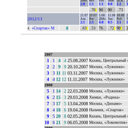
ЛМо
Куб
Руб
Анж
ЦСК
2:0
1:1
1:1
0:0
1:2
3
..70
90
90
..73
||
21.07
29.07
5.08
11.08
18.08
2
2012/13
Ала
Влг
ДМо
Зен
Руб
Т
2:1
2:1
4:0
0:5
2:1
1
«Спартак» М
8
..63
..53
76..
..72
90
2
4.
||
||
||
2007
1
1
4
4
25.08.2007
Казань, Центральный 
2
2
9
9
20.10.2007
Москва, «Лужники»
3
3
11
11
03.11.2007
Москва, «Лужники»
4
4
12
12
11.11.2007
Москва, «Лужники»
2008
5
1
14
2
22.03.2008
Москва, «Лужники»
6
2
15
3
29.03.2008
Химки, «Родина»
7
3
17
5
13.04.2008
Москва, «Динамо»
8
4
18
6
19.04.2008
Нальчик, «Спартак»
9
5
20
8
02.05.2008
Казань, Центральный 
10
6
21
9
06.05.2008
Москва, «Локомотив»