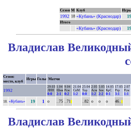
Сезон
М
Клуб
Игр
1992
«Кубань» (Краснодар)
1
18
Итого
«Кубань» (Краснодар)
1
Владислав Великодный
с
Сезон:
Игры
Голы
Матчи
место, клуб
29.03
1.04
9.04
21.04
25.04
2.05
5.05
14.05
17.05
2.07
1992
ЛНН
Шин
Рсм
СпМ
Тор
Асм
Зен
КрС
Ртр
Рсм
0:0
2:1
0:2
1:2
0:0
1:2
2:2
0:1
3:1
1:1
«Кубань»
19
1
о
..75
..71
..82
о
о
о
46..
18.
||
||
Владислав Великодный