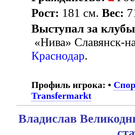
Рост:
181 см.
Вес:
71
Выступал за клубы
«Нива» Славянск-н
Краснодар
.
Профиль игрока:
•
Спор
Transfermarkt
Владислав Великодн
ст