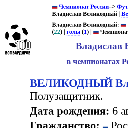
Чемпионат России
–>
Фут
Владислав Великодный |
Ве
Владислав Великодный:
(
22
) |
голы
(
1
) |
Чемпионат
Владислав 
в чемпионатах Р
ВЕЛИКОДНЫЙ Влад
Полузащитник.
Дата рождения:
6 а
Гражданство:
Рос