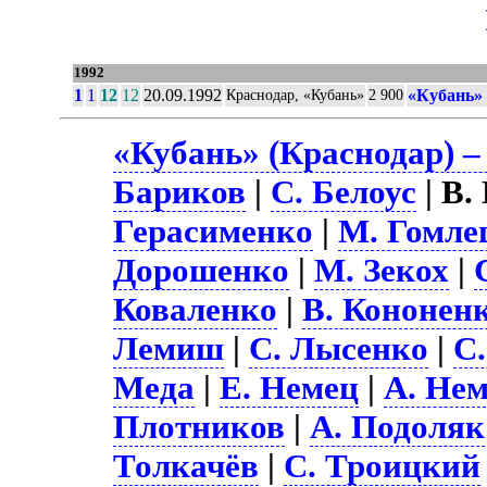
1992
1
1
12
12
20.09.1992
«Кубань» 
Краснодар, «Кубань»
2 900
«Кубань» (Краснодар) –
Бариков
|
С. Белоус
| В.
Герасименко
|
М. Гомл
Дорошенко
|
М. Зекох
|
Коваленко
|
В. Кононен
Лемиш
|
С. Лысенко
|
С
Меда
|
Е. Немец
|
А. Не
Плотников
|
А. Подоляк
Толкачёв
|
С. Троицкий