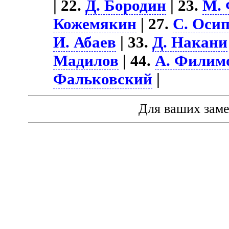
| 22.
Д. Бородин
| 23.
М.
Кожемякин
| 27.
С. Оси
И. Абаев
| 33.
Д. Накани
Мадилов
| 44.
А. Филим
Фальковский
|
Для ваших зам