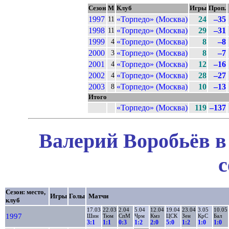
Сезон
М
Клуб
Игры
Проп.
1997
«Торпедо» (Москва)
24
–35
11
1998
«Торпедо» (Москва)
29
–31
11
1999
«Торпедо» (Москва)
8
–8
4
2000
«Торпедо» (Москва)
8
–7
3
2001
«Торпедо» (Москва)
12
–16
4
2002
«Торпедо» (Москва)
28
–27
4
2003
«Торпедо» (Москва)
10
–13
8
Итого
«Торпедо» (Москва)
119
–137
Валерий Воробьёв в
с
Сезон: место,
Игры
Голы
Матчи
клуб
17.03
22.03
2.04
5.04
12.04
19.04
23.04
3.05
10.05
1997
Шин
Тюм
СпМ
Чрм
Кмз
ЦСК
Зен
КрС
Бал
3:1
1:1
0:3
1:2
2:0
5:0
1:2
1:0
1:0