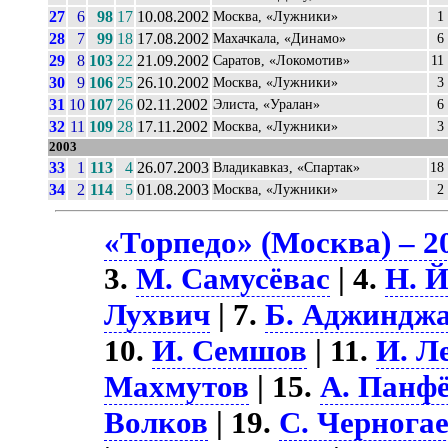
27
6
98
17
10.08.2002
Москва, «Лужники»
1
28
7
99
18
17.08.2002
Махачкала, «Динамо»
6
29
8
103
22
21.09.2002
Саратов, «Локомотив»
11
30
9
106
25
26.10.2002
Москва, «Лужники»
3
31
10
107
26
02.11.2002
Элиста, «Уралан»
6
32
11
109
28
17.11.2002
Москва, «Лужники»
3
2003
33
1
113
4
26.07.2003
Владикавказ, «Спартак»
18
34
2
114
5
01.08.2003
Москва, «Лужники»
2
«Торпедо» (Москва) – 2
3.
М. Самусёвас
| 4.
Н. 
Лухвич
| 7.
Б. Аджиндж
10.
И. Семшов
| 11.
И. Л
Махмутов
| 15.
А. Панф
Волков
| 19.
С. Чернога