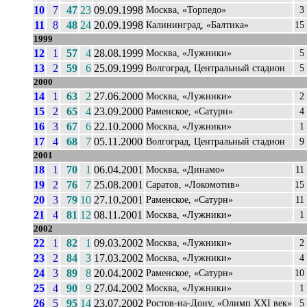
10
7
47
23
09.09.1998
Москва, «Торпедо»
3
11
8
48
24
20.09.1998
Калининград, «Балтика»
15
1999
12
1
57
4
28.08.1999
Москва, «Лужники»
5
13
2
59
6
25.09.1999
Волгоград, Центральный стадион
5
2000
14
1
63
2
27.06.2000
Москва, «Лужники»
2
15
2
65
4
23.09.2000
Раменское, «Сатурн»
4
16
3
67
6
22.10.2000
Москва, «Лужники»
1
17
4
68
7
05.11.2000
Волгоград, Центральный стадион
9
2001
18
1
70
1
06.04.2001
Москва, «Динамо»
11
19
2
76
7
25.08.2001
Саратов, «Локомотив»
15
20
3
79
10
27.10.2001
Раменское, «Сатурн»
11
21
4
81
12
08.11.2001
Москва, «Лужники»
1
2002
22
1
82
1
09.03.2002
Москва, «Лужники»
2
23
2
84
3
17.03.2002
Москва, «Лужники»
4
24
3
89
8
20.04.2002
Раменское, «Сатурн»
10
25
4
90
9
27.04.2002
Москва, «Лужники»
1
26
5
95
14
23.07.2002
Ростов-на-Дону, «Олимп XXI век»
5