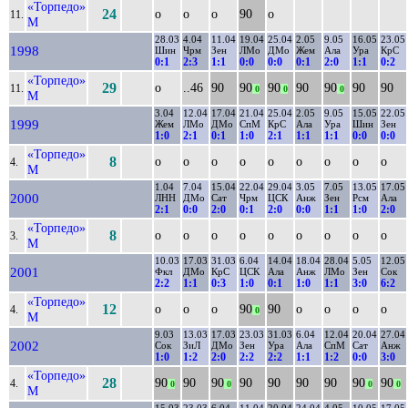
«Торпедо»
24
о
о
о
90
о
11.
М
28.03
4.04
11.04
19.04
25.04
2.05
9.05
16.05
23.05
1998
Шин
Чрм
Зен
ЛМо
ДМо
Жем
Ала
Ура
КрС
0:1
2:3
1:1
0:0
0:0
0:1
2:0
1:1
0:2
«Торпедо»
29
о
..46
90
90
90
90
90
90
90
11.
0
0
0
М
3.04
12.04
17.04
21.04
25.04
2.05
9.05
15.05
22.05
1999
Жем
ЛМо
ДМо
СпМ
КрС
Ала
Ура
Шин
Зен
1:0
2:1
0:1
1:0
2:1
1:1
1:1
0:0
0:0
«Торпедо»
8
о
о
о
о
о
о
о
о
о
4.
М
1.04
7.04
15.04
22.04
29.04
3.05
7.05
13.05
17.05
2000
ЛНН
ДМо
Сат
Чрм
ЦСК
Анж
Зен
Рсм
Ала
2:1
0:0
2:0
0:1
2:0
0:0
1:1
1:0
2:0
«Торпедо»
8
о
о
о
о
о
о
о
о
о
3.
М
10.03
17.03
31.03
6.04
14.04
18.04
28.04
5.05
12.05
2001
Фкл
ДМо
КрС
ЦСК
Ала
Анж
ЛМо
Зен
Сок
2:2
1:1
0:3
1:0
0:1
1:0
1:1
3:0
6:2
«Торпедо»
12
о
о
о
90
90
о
о
о
о
4.
0
М
9.03
13.03
17.03
23.03
31.03
6.04
12.04
20.04
27.04
2002
Сок
ЗиЛ
ДМо
Зен
Ура
Ала
СпМ
Сат
Анж
1:0
1:2
2:0
2:2
2:2
1:1
1:2
0:0
3:0
«Торпедо»
28
90
90
90
90
90
90
90
90
90
4.
0
0
0
0
М
15.03
23.03
6.04
11.04
20.04
24.04
4.05
10.05
17.05