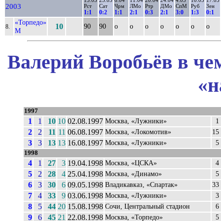
2003
Рст
Сат
Чрм
ЛМо
Ртр
ДМо
СпМ
Руб
Зен
1:1
0:2
1:1
2:1
0:3
2:1
3:0
1:3
0:1
«Торпедо»
10
90
90
о
о
о
о
о
о
о
8.
М
Валерий Воробьёв в че
«н
1997
1
1
10
10
02.08.1997
Москва, «Лужники»
1
2
2
11
11
06.08.1997
Москва, «Локомотив»
15
3
3
13
13
16.08.1997
Москва, «Лужники»
5
1998
4
1
27
3
19.04.1998
Москва, «ЦСКА»
4
5
2
28
4
25.04.1998
Москва, «Динамо»
5
6
3
30
6
09.05.1998
Владикавказ, «Спартак»
33
7
4
33
9
03.06.1998
Москва, «Лужники»
3
8
5
44
20
15.08.1998
Сочи, Центральный стадион
6
9
6
45
21
22.08.1998
Москва, «Торпедо»
5