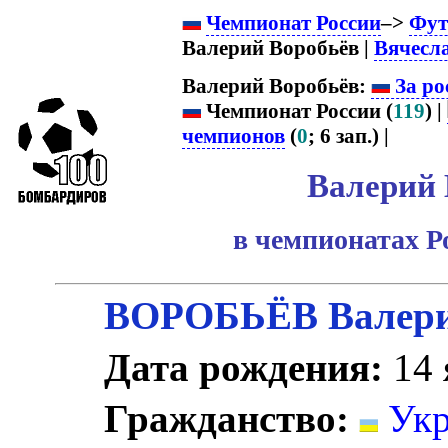
Чемпионат России
–>
Фут
Валерий Воробьёв |
Вячесл
Валерий Воробьёв:
За ро
Чемпионат России (
119
) |
чемпионов
(
0
; 6 зап.) |
Валерий 
в чемпионатах Р
ВОРОБЬЁВ Валери
Дата рождения:
14 
Гражданство:
Укр