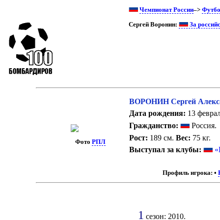
Чемпионат России
–>
Футб
Сергей Воронин:
За россий
ВОРОНИН Сергей Алекс
Дата рождения:
13 феврал
Гражданство:
Россия.
Рост:
189 см.
Вес:
75 кг.
Фото
РПЛ
Выступал за клубы:
«
Профиль игрока:
•
1
сезон: 2010.