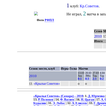
1
клуб:
Кр.Советов
.
2
Не играл,
матча в зап
Фото
РФПЛ
Сезон
М
2010
1
Итого
Сезон: место, клуб
Игры
Голы
Матчи
13.03
20.03
27.03
4.04
2010
Зен
ЛМо
Тмь
Тер
0:1
0:3
2:3
0:2
«Крылья Советов»
о
о
13.
«Крылья Советов» (Самара) – 2010
: 1.
Д. Юрченко
13.
Р. Половов
| 14.
Ф. Васиев
| 16.
Н. Цыган
| 17.
А. 
Будылин
| 31.
Э. Лобос
| 32.
А. Елисеев
| 33.
Г. Дрмич