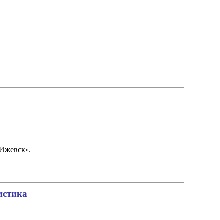
Ижевск».
истика