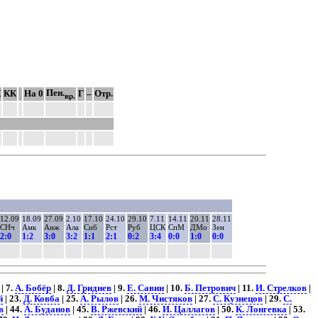
Пен.
К
КК
На 0
Г
–
Отр.
вр.
12.09
18.09
27.09
2.10
17.10
24.10
29.10
7.11
14.11
20.11
28.11
СНч
Амк
Анж
Ала
Сиб
Рст
Руб
ЦСК
СпМ
ДМо
Зен
2:0
1:2
3:0
3:2
1:1
2:1
0:2
3:4
0:0
1:0
0:0
| 7.
А. Бобёр
| 8.
Д. Гриднев
| 9.
Е. Савин
| 10.
Б. Петрович
| 11.
И. Стрелков
|
й
| 23.
Д. Ковба
| 25.
А. Рылов
| 26.
М. Чистяков
| 27.
С. Кузнецов
| 29.
С.
в
| 44.
А. Буданов
| 45.
В. Ржевский
| 46.
И. Цаллагов
| 50.
К. Лонгевка
| 53.