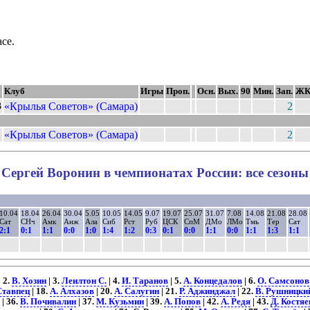
асе.
Клуб
Игры
Проп.
Осн.
Вых.
90
Мин.
Зап.
Ж
«Крылья Советов» (Самара)
2
3
«Крылья Советов» (Самара)
2
Сергей Воронин в чемпионатах России: все сезоны
10.04
18.04
26.04
30.04
5.05
10.05
14.05
9.07
19.07
25.07
31.07
7.08
14.08
21.08
28.08
Сат
СНч
Амк
Анж
Ала
Сиб
Рст
Руб
ЦСК
СпМ
ДМо
ЛМо
Тмь
Тер
Сат
2:1
0:1
1:1
0:0
1:0
1:4
1:2
0:3
0:1
0:0
1:1
0:0
1:1
1:3
1:1
| 2.
В. Хозин
| 3.
Леилтон С.
| 4.
И. Таранов
| 5.
А. Концедалов
| 6.
О. Самсонов
Ставпец
| 18.
А. Алхазов
| 20.
А. Салугин
| 21.
Р. Аджинджал
| 22.
В. Рушницки
| 36.
В. Почивалин
| 37.
М. Кузьмин
| 39.
А. Попов
| 42.
А. Редя
| 43.
Д. Костяе