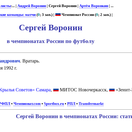
олисты
:... |
Андрей Воронин
| Сергей Воронин |
Артём Воронкин
| ...
ские команды: матчи
(
0
; 3 зап.) |
Чемпионат России (
0
; 2 зап.) |
Сергей Воронин
в чемпионатах России по футболу
андрович
. Вратарь.
я 1992 г.
Крылья Советов» Самара
,
МИТОС Новочеркасск,
«Зенит-
РФПЛ
•
Чемпионат.com
•
Sportbox.ru
•
РПЛ
•
Transfermarkt
Сергей Воронин в чемпионатах России: стат