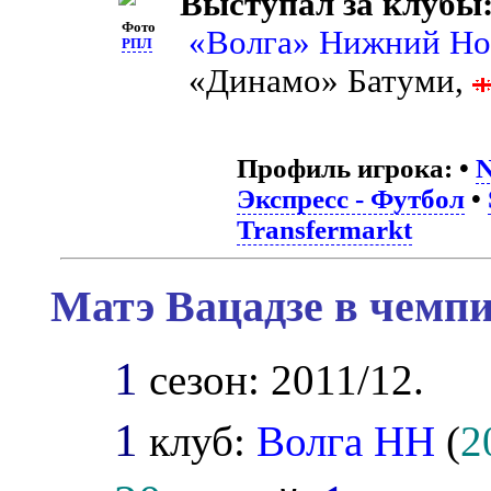
Выступал за клубы
Фото
«Волга» Нижний Но
РПЛ
«Динамо» Батуми,
Профиль игрока:
•
N
Экспресс - Футбол
•
Transfermarkt
Матэ Вацадзе в чемпи
1
сезон: 2011/12.
1
клуб:
Волга НН
(
2