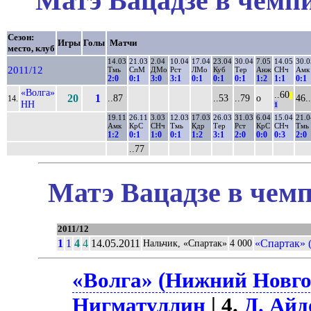
Матэ Вацадзе в чемпи
Сезон:
Игры
Голы
Матчи
место, клуб
14.03
21.03
2.04
10.04
17.04
23.04
30.04
7.05
14.05
30.0
2011/12
Тмь
СпМ
ДМо
Рст
ЛМо
Куб
Тер
Анж
СНч
Амк
2:0
0:1
3:0
3:1
0:1
0:1
0:1
1:2
1:1
0:1
«Волга»
..60
||
20
1
..87
..53
..79
о
46..
14.
НН
1
19.11
26.11
3.03
12.03
17.03
26.03
31.03
6.04
15.04
21.0
Амк
КрС
СНч
Тмь
Кдр
Тер
Рст
КрС
СНч
Тмь
1:2
0:1
1:0
0:1
1:2
3:1
2:0
0:0
0:3
2:0
..77
Матэ Вацадзе в чемп
2011/12
1
1
4
4
14.05.2011
«Спартак» 
Нальчик, «Спартак»
4 000
«Волга» (Нижний Новгор
Нигматуллин
| 4.
Д. Айд