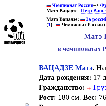
Чемпионат России
–>
Фу
Матэ Вацадзе |
Петр Ваше
Матэ Вацадзе:
За росси
(
1
) |
Чемпионат России (
Матэ 
в чемпионатах Р
ВАЦАДЗЕ Матэ
. Н
Дата рождения:
17 д
Гражданство:
Гру
Рост:
180 см.
Вес:
76