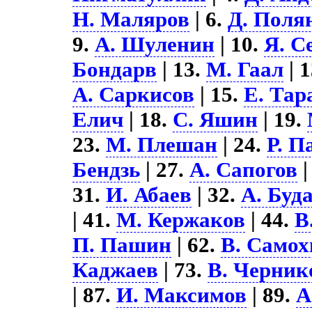
Н. Маляров
| 6.
Д. Поля
9.
А. Шуленин
| 10.
Я. С
Бондарв
| 13.
М. Гаал
| 
А. Саркисов
| 15.
Е. Тар
Елич
| 18.
С. Яшин
| 19.
23.
М. Плешан
| 24.
Р. П
Бендзь
| 27.
А. Сапогов
|
31.
И. Абаев
| 32.
А. Буд
| 41.
М. Кержаков
| 44.
В
П. Пашин
| 62.
В. Самох
Каджаев
| 73.
В. Черник
| 87.
И. Максимов
| 89.
А