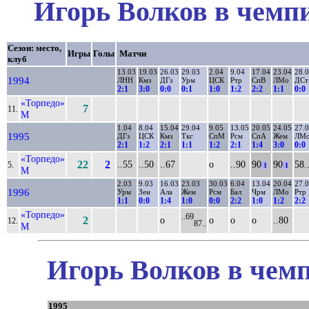
Игорь Волков в чемпи
Сезон: место,
Игры
Голы
Матчи
клуб
13.03
19.03
26.03
29.03
2.04
9.04
17.04
23.04
28.
1994
ЛНН
Кмз
ДГз
Урм
ЦСК
Ртр
СпВ
ЛМо
ДСт
2:1
3:0
0:0
0:1
1:0
1:2
2:2
1:1
0:0
«Торпедо»
7
11.
М
1.04
8.04
15.04
29.04
9.05
13.05
20.05
24.05
27.
1995
ДГз
ЦСК
Кмз
Ткс
СпМ
Рсм
СпА
Жем
ЛМ
2:1
1:2
2:1
1:1
1:2
2:1
1:4
3:0
0:0
«Торпедо»
22
2
..55
..50
..67
о
..90
90
90
58.
5.
1
1
М
2.03
9.03
16.03
23.03
30.03
6.04
13.04
20.04
27.
1996
Урм
Зен
Ала
Жем
Рсм
Бал
Чрм
ЛМо
Ртр
1:1
0:0
1:4
1:0
0:0
2:2
1:0
1:2
2:2
«Торпедо»
..69
2
о
о
о
о
..80
12.
87..
М
Игорь Волков в чемп
1995