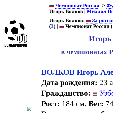
Чемпионат России
–>
Фу
Игорь Волков |
Михаил В
Игорь Волков:
За росси
(
3
) |
Чемпионат России (
Игорь
в чемпионатах Р
ВОЛКОВ Игорь Але
Дата рождения:
23 а
Гражданство:
Узб
Рост:
184 см.
Вес:
74