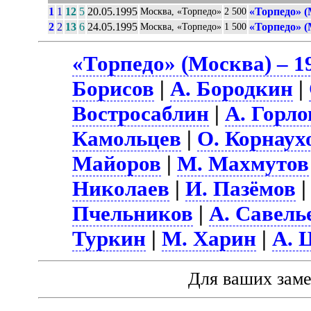
1
1
12
5
20.05.1995
«Торпедо» (
Москва, «Торпедо»
2 500
2
2
13
6
24.05.1995
«Торпедо» (
Москва, «Торпедо»
1 500
«Торпедо» (Москва) – 1
Борисов
|
А. Бородкин
|
Востросаблин
|
А. Горло
Камольцев
|
О. Корнаух
Майоров
|
М. Махмутов
Николаев
|
И. Пазёмов
Пчельников
|
А. Савель
Туркин
|
М. Харин
|
А. 
Для ваших зам