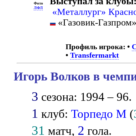
Выступал за клубы
Фото
ЛФЛ
«Металлург» Красн
«Газовик-Газпром»
Профиль игрока:
•
С
•
Transfermarkt
Игорь Волков в чемпи
3
сезона: 1994 – 96.
1
клуб:
Торпедо М
(
31
2
матч,
гола.