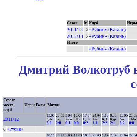
Сезон
М
Клуб
Игры
2011/12
«Рубин» (Казань)
6
2012/13
«Рубин» (Казань)
6
Итого
«Рубин» (Казань)
Дмитрий Волкотруб в
с
Сезон:
место,
Игры
Голы
Матчи
клуб
13.03
20.03
3.04
10.04
17.04
24.04
1.05
8.05
15.05
20.0
2011/12
Куб
Тер
Анж
СНч
ЦСК
Амк
КрС
Кдр
Зен
ЛМо
2:0
2:0
0:1
0:0
0:2
1:1
2:2
2:1
2:2
0:0
«Рубин»
6.
18.11
26.11
5.03
11.03
18.03
25.03
1.04
7.04
15.04
22.0