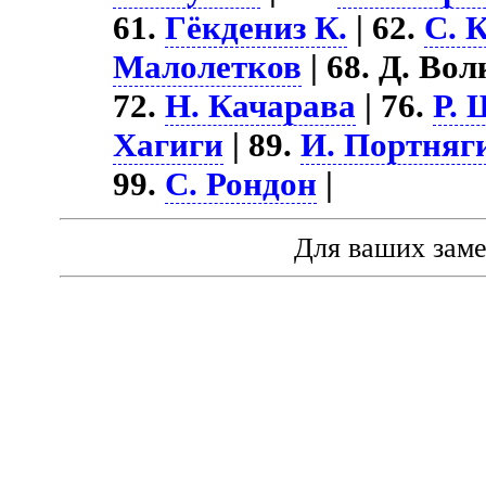
61.
Гёкдениз К.
| 62.
С. 
Малолетков
| 68. Д. Вол
72.
Н. Качарава
| 76.
Р.
Хагиги
| 89.
И. Портняг
99.
С. Рондон
|
Для ваших зам