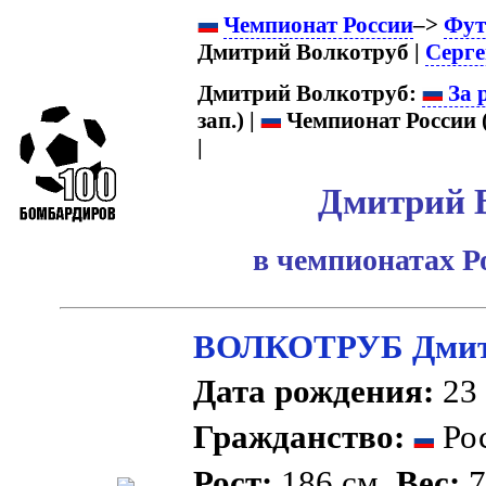
Чемпионат России
–>
Фут
Дмитрий Волкотруб |
Серге
Дмитрий Волкотруб:
За 
зап.) |
Чемпионат России 
|
Дмитрий 
в чемпионатах Р
ВОЛКОТРУБ Дмит
Дата рождения:
23 
Гражданство:
Рос
Рост:
186 см.
Вес:
7