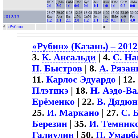
ЦСК
ДМо
СпМ
ЛМо
Куб
Зен
Анж
ДМо
СпМ
ЛМо
2:1
2:0
1:1
0:0
0:1
1:1
1:0
1:1
0:2
0:0
23.07
29.07
6.08
12.08
18.08
25.08
1.09
15.09
23.09
30.0
2012/13
Кдр
Ала
Влг
ДМо
СпМ
Зен
Тер
ЛМо
Куб
Рст
1:2
3:1
2:1
2:0
1:2
2:1
1:2
0:1
1:0
4:0
«Рубин»
о
6.
«Рубин» (Казань) – 2012
3.
К. Ансальди
| 4.
С. На
П. Быстров
| 8.
А. Рязан
11.
Карлос Эдуардо
| 12.
Плэтикэ
| 18.
Н. Аэдо-Ва
Ерёменко
| 22.
В. Дядюн
25.
И. Маркано
| 27.
С. 
Березин
| 35.
И. Темник
Галиулин
| 50.
П. Умарб