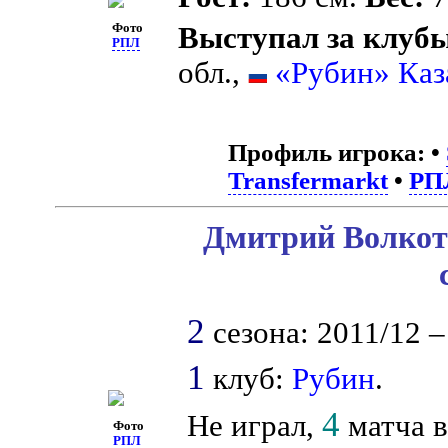
Фото
Выступал за клуб
РПЛ
обл.,
«Рубин» Каз
Профиль игрока:
•
Transfermarkt
•
РП
Дмитрий Волкотр
2
сезона: 2011/12 –
1
клуб:
Рубин
.
4
Не играл,
матча в
Фото
РПЛ