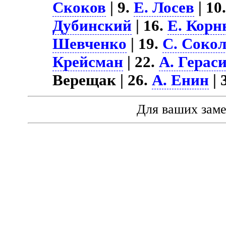
Скоков
| 9.
Е. Лосев
| 10
Дубинский
| 16.
Е. Кор
Шевченко
| 19.
С. Соко
Крейсман
| 22.
А. Герас
Верещак | 26.
А. Енин
| 
Для ваших зам