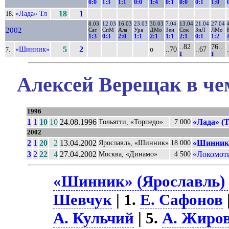
0:0
1:3
1:1
0:0
1:4
0:1
0:0
0:1
1:0
«Лада» Тл
18
1
18.
8.03
12.03
16.03
23.03
30.03
7.04
13.04
21.04
27.04
2002
Сат
СпМ
Ала
Ура
ДМо
Зен
Сок
ЗиЛ
ЛМо
1:3
0:3
2:0
1:1
2:1
1:1
2:1
0:1
1:2
..82
76..
«Шинник»
5
2
о
..70
..67
7.
1
1
Алексей Верещак в че
1996
1
1
10
10
24.08.1996
«Лада» (Т
Тольятти, «Торпедо»
7 000
2002
2
1
20
2
13.04.2002
«Шинник»
Ярославль, «Шинник»
18 000
3
2
22
4
27.04.2002
«Локомоти
Москва, «Динамо»
4 500
«Шинник» (Ярославль) 
Шевчук
| 1.
Е. Сафонов
А. Кульчий
| 5.
А. Жиро