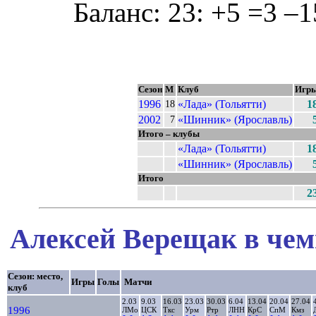
Баланс: 23: +5 =3 –1
Сезон
М
Клуб
Игр
1996
«Лада» (Тольятти)
1
18
2002
«Шинник» (Ярославль)
7
Итого – клубы
«Лада» (Тольятти)
1
«Шинник» (Ярославль)
Итого
2
Алексей Верещак в чем
Сезон: место,
Игры
Голы
Матчи
клуб
2.03
9.03
16.03
23.03
30.03
6.04
13.04
20.04
27.04
1996
ЛМо
ЦСК
Ткс
Урм
Ртр
ЛНН
КрС
СпМ
Кмз