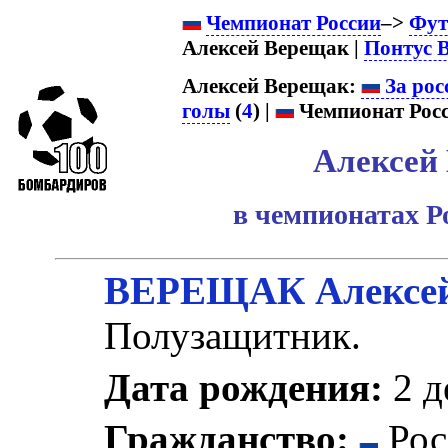
Чемпионат России
–>
Фут
Алексей Верещак |
Понтус 
Алексей Верещак:
За рос
голы
(
4
) |
Чемпионат Росс
Алексей
в чемпионатах Р
ВЕРЕЩАК Алексей
Полузащитник.
Дата рождения:
2 д
Гражданство:
Рос