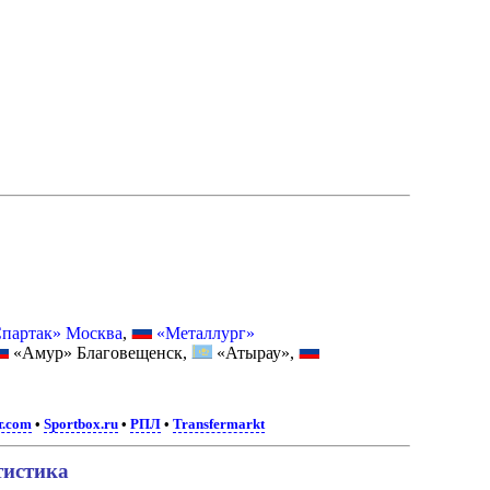
партак» Москва
,
«Металлург»
«Амур» Благовещенск,
«Атырау»,
т.com
•
Sportbox.ru
•
РПЛ
•
Transfermarkt
тистика