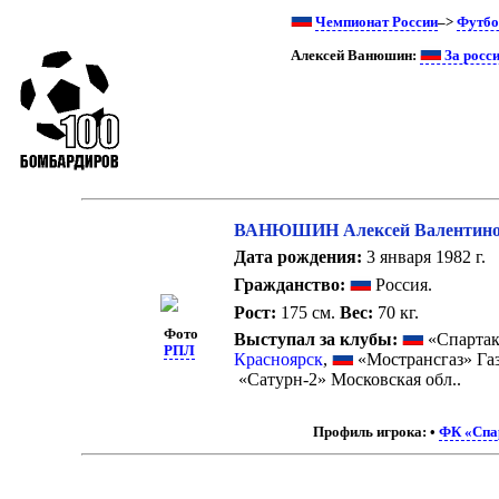
Чемпионат России
–>
Футбо
Алексей Ванюшин:
За росс
ВАНЮШИН Алексей Валентин
Дата рождения:
3 января 1982 г.
Гражданство:
Россия.
Рост:
175 см.
Вес:
70 кг.
Фото
Выступал за клубы:
«Спартак
РПЛ
Красноярск
,
«Мострансгаз» Га
«Сатурн-2» Московская обл..
Профиль игрока:
•
ФК «Спа