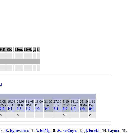
ЖК
КК
Пен.
Поб.
Д
Г
ы
9.08
16.08
24.08
31.08
13.09
21.09
27.09
5.10
18.10
25.10
1.11
ТМт
СпА
ЦСК
ЛМо
Рст
Сат
Чрм
СпМ
Руб
ДМо
Ртр
2:0
1:1
0:3
1:2
1:2
3:1
3:1
0:2
1:3
1:0
0:1
о
о
о
о
| 6.
Е. Бушманов
| 7.
А. Бобёр
| 8.
Ж. де Соуза
| 9.
Д. Ковба
| 10.
Гаушо
| 11.