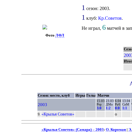
1
сезон: 2003.
1
клуб:
Кр.Советов
.
6
Не играл,
матчей в зап
Фото
ЛФЛ
Сезо
200
Ито
Сезон: место, клуб
Игры
Голы
Матчи
15.03
23.03
6.04
13.04
2003
Ртр
ДМо
Руб
СпМ
3:0
1:2
0:0
1:1
«Крылья Советов»
о
9.
«Крылья Советов» (Самара) – 2003
:
О. Короман
|
Э