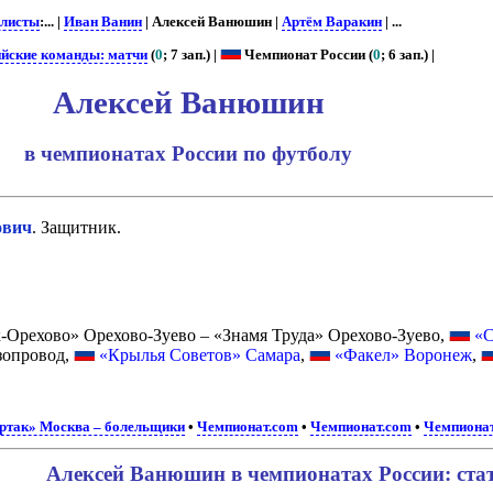
листы
:... |
Иван Ванин
| Алексей Ванюшин |
Артём Варакин
| ...
ийские команды: матчи
(
0
; 7 зап.) |
Чемпионат России (
0
; 6 зап.) |
Алексей Ванюшин
в чемпионатах России по футболу
ович
. Защитник.
-Орехово» Орехово-Зуево – «Знамя Труда» Орехово-Зуево,
«С
зопровод,
«Крылья Советов» Самара
,
«Факел» Воронеж
,
ртак» Москва – болельщики
•
Чемпионат.com
•
Чемпионат.com
•
Чемпиона
Алексей Ванюшин в чемпионатах России: ста