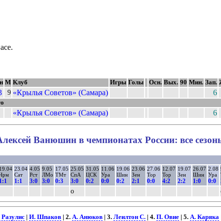
асе.
н
М
Клуб
Игры
Голы
Осн.
Вых.
90
Мин.
Зап.
3
«Крылья Советов» (Самара)
6
9
го
«Крылья Советов» (Самара)
6
Алексей Ванюшин в чемпионатах России: все сезон
19.04
23.04
4.05
9.05
17.05
25.05
31.05
11.06
19.06
23.06
27.06
12.07
19.07
26.07
2.08
Чрм
Сат
Рст
ЛМо
ТМт
СпА
ЦСК
Ура
Шин
Зен
Тор
Тор
Зен
Шин
Ура
1:1
1:1
3:0
3:0
0:3
3:0
0:2
0:0
0:2
2:1
0:0
4:2
2:2
1:0
0:0
о
. Разулис
|
И. Шпаков
| 2.
А. Анюков
| 3.
Леилтон С.
| 4.
П. Овие
| 5.
А. Каряка