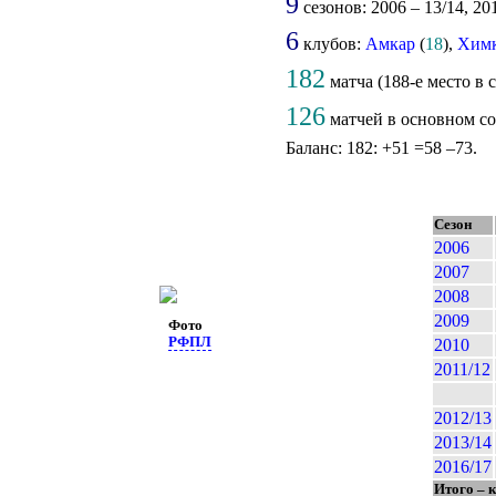
9
сезонов: 2006 – 13/14, 20
6
клубов:
Амкар
(
18
),
Хим
182
матча (188-е место в 
126
матчей в основном со
Баланс: 182: +51 =58 –73.
Сезон
2006
2007
2008
2009
Фото
РФПЛ
2010
2011/12
2012/13
2013/14
2016/17
Итого – 