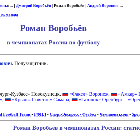
исты
: ... |
Дмитрий Воробьёв
| Роман Воробьёв |
Андрей Воронин
| ...
е команды
Роман Воробьёв
в чемпионатах России по футболу
нович
. Полузащитник.
.
лург-Кузбасс» Новокузнецк,
«Факел» Воронеж
,
«Амкар» 
»
,
«Крылья Советов» Самара
,
«Газовик» Оренбург – «Оре
al Football Teams
•
РФПЛ
•
Спорт-Экспресс - Футбол
•
Чемпионат.com
•
Spor
Роман Воробьёв в чемпионатах России: стати