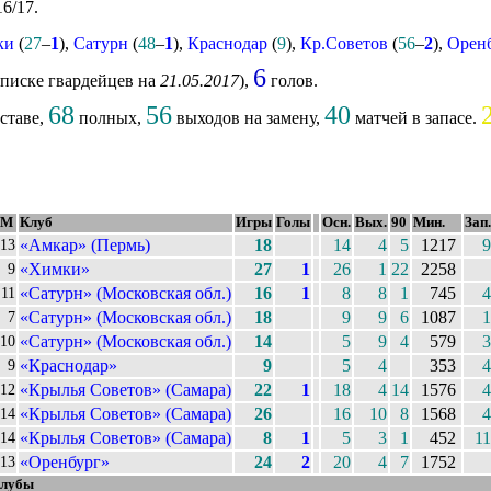
16/17.
ки
(
27
–
1
),
Сатурн
(
48
–
1
),
Краснодар
(
9
),
Кр.Советов
(
56
–
2
),
Орен
6
списке гвардейцев на
21.05.2017
),
голов.
68
56
40
ставе,
полных,
выходов на замену,
матчей в запасе.
М
Клуб
Игры
Голы
Осн.
Вых.
90
Мин.
Зап.
«Амкар» (Пермь)
18
14
4
5
1217
9
13
«Химки»
27
1
26
1
22
2258
9
«Сатурн» (Московская обл.)
16
1
8
8
1
745
4
11
«Сатурн» (Московская обл.)
18
9
9
6
1087
1
7
«Сатурн» (Московская обл.)
14
5
9
4
579
3
10
«Краснодар»
9
5
4
353
4
9
«Крылья Советов» (Самара)
22
1
18
4
14
1576
4
12
«Крылья Советов» (Самара)
26
16
10
8
1568
4
14
«Крылья Советов» (Самара)
8
1
5
3
1
452
11
14
«Оренбург»
24
2
20
4
7
1752
13
клубы