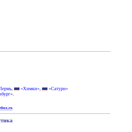
Пермь
,
«Химки»
,
«Сатурн»
нбург»
.
tbox.ru
стика