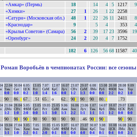
«Амкар» (Пермь)
18
14
4
5
1217
9
«Химки»
27
1
26
1
22
2258
«Сатурн» (Московская обл.)
48
1
22
26
11
2411
8
«Краснодар»
9
5
4
353
4
«Крылья Советов» (Самара)
56
2
39
17
23
3596
19
«Оренбург»
24
2
20
4
7
1752
182
6
126
56
68
11587
40
Роман Воробьёв в чемпионатах России: все сезоны
04
22.04
30.04
6.05
13.05
7.07
12.07
16.07
23.07
29.07
6.08
13.08
20.08
28.08
9.09
н
Тмь
Сат
ЦСК
Рст
СпМ
КрС
Луч
СНч
СпМ
ЛМо
Руб
ФКМ
Зен
Тор
0:0
0:0
0:2
1:0
1:4
1:6
0:0
1:2
1:3
0:0
0:0
2:2
0:2
1:0
.
90
86..
67..
..51
65..
о
62..
90
90
90
80..
..73
||
||
||
04
21.04
28.04
5.05
13.05
19.05
25.05
9.06
16.06
23.06
1.07
14.07
18.07
29.07
1.08
о
ДМо
СНч
ФКМ
Сат
Рст
СпМ
Амк
Зен
Луч
Тмь
Куб
ЛМо
ЦСК
Руб
1:2
1:0
2:0
0:0
1:1
3:0
1:3
2:2
1:1
1:1
1:1
1:2
0:0
0:0
.
90
90
90
90
90
90
90
90
..46
90
90
90
90
||
||
||
||
||
04
19.04
27.04
3.05
7.05
11.05
15.05
9.07
16.07
23.07
30.07
3.08
10.08
16.08
24.08
ч
Зен
Тмь
Хим
Амк
ДМо
СпМ
ФКМ
Руб
Шин
КрС
Тер
ЦСК
ЛМо
Луч
1:1
1:0
2:2
0:1
2:0
0:1
0:0
0:0
4:0
0:4
0:1
0:4
0:0
2:1