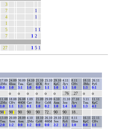
3
7
1
4
1
1
5
1
1
7
1
2
27
1
5
1
17.09
24.09
30.09
14.10
21.10
25.10
29.10
4.11
8.11
18.11
26.11
ДМо
Шин
Тмь
Сат
ЦСК
Рст
КрС
Луч
СНч
ЛМо
Руб
0:0
1:0
3:1
1:0
0:0
1:1
1:0
1:3
1:0
1:3
0:1
о
о
о
о
о
о
..76
..27
о
о
11.08
18.08
26.08
1.09
21.09
29.09
6.10
21.10
27.10
3.11
11.11
ДМо
СНч
ФКМ
Сат
Рст
СпМ
Амк
Зен
Луч
Тмь
КрС
1:0
1:1
1:3
0:1
1:0
0:2
1:0
1:4
3:0
1:3
4:1
90
90
90
90
90
72..
90
90
18..
||
||
13.09
20.09
28.09
4.10
18.10
26.10
29.10
2.11
8.11
16.11
22.11
Тмь
Хим
Амк
ДМо
СпМ
ФКМ
Зен
Руб
Шин
КрС
СНч
2:0
1:2
0:0
1:2
0:0
0:0
2:2
1:2
1:0
0:0
1:1