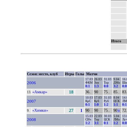
Итого
Сезон: место, клуб
Игры
Голы
Матчи
17.03
26.03
31.03
9.04
16.
2006
ФКМ
Зен
Тор
ДМо
Ши
0:1
1:3
0:0
3:2
0:0
«Амкар»
18
36..
90
75..
85..
83.
13.
10.03
17.03
31.03
8.04
14.
2007
КрС
Куб
Руб
ЦСК
ЛМ
0:1
1:0
1:2
1:1
0:1
«Химки»
27
1
90
90
75..
90
72.
9.
1
15.03
22.03
30.03
5.04
13.
2008
СНч
Тер
ЦСК
ЛМо
Лу
1:2
3:1
0:1
1:2
0:0