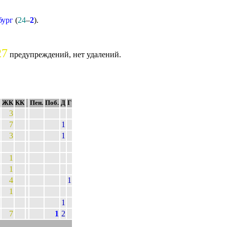
бург
(
24
–
2
).
27
предупреждений, нет удалений.
ЖК
КК
Пен.
Поб.
Д
Г
3
7
1
3
1
1
1
4
1
1
1
7
1
2