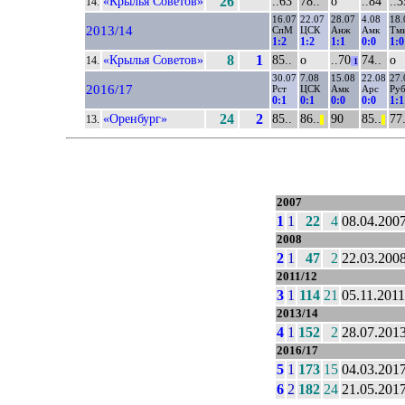
«Крылья Советов»
26
..63
78..
о
..84
..3
14.
16.07
22.07
28.07
4.08
18.
2013/14
СпМ
ЦСК
Анж
Амк
Тм
1:2
1:2
1:1
0:0
1:0
«Крылья Советов»
8
1
85..
о
..70
74..
о
14.
1
30.07
7.08
15.08
22.08
27.
2016/17
Рст
ЦСК
Амк
Арс
Ру
0:1
0:1
0:0
0:0
1:1
«Оренбург»
24
2
85..
86..
90
85..
77.
13.
||
||
2007
1
1
22
4
08.04.200
2008
2
1
47
2
22.03.200
2011/12
3
1
114
21
05.11.2011
2013/14
4
1
152
2
28.07.201
2016/17
5
1
173
15
04.03.201
6
2
182
24
21.05.201