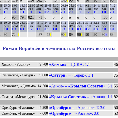
5
..46
..79
о
..36
56..
о
..84
..46
90
о
90
90
46..
90
||
08
25.08
1.09
14.09
21.09
25.09
29.09
5.10
20.10
25.10
4.11
9.11
24.11
1.12
7.12
ь
Руб
Куб
Кдр
Урл
Зен
ДМо
ЛМо
Рст
Влг
Тер
ДМо
Урл
Кдр
Влг
1:1
0:0
1:1
1:1
1:4
0:2
2:2
2:1
2:2
1:0
1:2
1:1
1:0
2:1
о
90
79..
82..
..71
о
о
о
о
о
о
о
..86
о
08
10.09
16.09
25.09
1.10
16.10
24.10
31.10
6.11
19.11
25.11
30.11
5.12
4.03
11.03
б
Анж
СпМ
Урл
Тер
Тмь
Зен
КрС
Кдр
ЛМо
Уфа
ЦСК
Амк
Арс
Руб
0:0
1:3
0:1
1:2
3:1
0:1
1:0
3:3
1:1
0:1
0:2
0:3
3:0
0:0
.
90
72..
..87
..75
90
89..
90
90
90
90
83..
||
||
||
||
1
Роман Воробьёв в чемпионатах России: все голы
7
«Химки»
– ЦСКА. 1:1
46
Химки, «Родина»
9 700
8
«Сатурн»
– «Терек». 3:1
75
Раменское, «Сатурн»
9 000
«Анжи» –
«Крылья Советов»
. 3:1
55
Махачкала, «Динамо»
14 500
3
«Крылья Советов»
– «Анжи». 1:1
82
Самара, «Металлург»
21 300
7
«Оренбург»
– «Арсенал» Т. 3:0
50
Оренбург, «Газовик»
4 200
7
«Оренбург»
– «Ростов». 2:0
52
Оренбург, «Газовик»
7 000