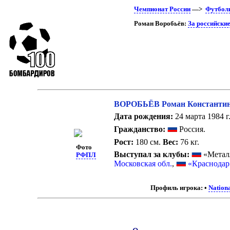
Чемпионат России
—>
Футбол
Роман Воробьёв:
За российски
ВОРОБЬЁВ Роман Константи
Дата рождения:
24 марта 1984 г
Гражданство:
Россия.
Рост:
180 см.
Вес:
76 кг.
Фото
Выступал за клубы:
«Метал
РФПЛ
Московская обл.
,
«Краснодар
Профиль игрока:
•
Nation