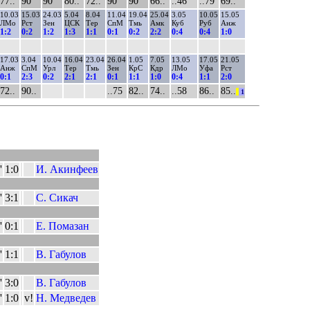
77..
90
90
80..
72..
90
90
66..
..46
..79
69..
10.03
15.03
24.03
5.04
8.04
11.04
19.04
25.04
3.05
10.05
15.05
ЛМо
Рст
Зен
ЦСК
Тер
СпМ
Тмь
Амк
Куб
Руб
Анж
1:2
0:2
1:2
1:3
1:1
0:1
0:2
2:2
0:4
0:4
1:0
17.03
3.04
10.04
16.04
23.04
26.04
1.05
7.05
13.05
17.05
21.05
Анж
СпМ
Урл
Тер
Тмь
Зен
КрС
Кдр
ЛМо
Уфа
Рст
0:1
2:3
0:2
2:1
2:1
0:1
1:1
1:0
0:4
1:1
2:0
72..
90..
..75
82..
74..
..58
86..
85..
||
1
'
1:0
И. Акинфеев
'
3:1
С. Сикач
'
0:1
Е. Помазан
'
1:1
В. Габулов
'
3:0
В. Габулов
'
1:0
v!
Н. Медведев