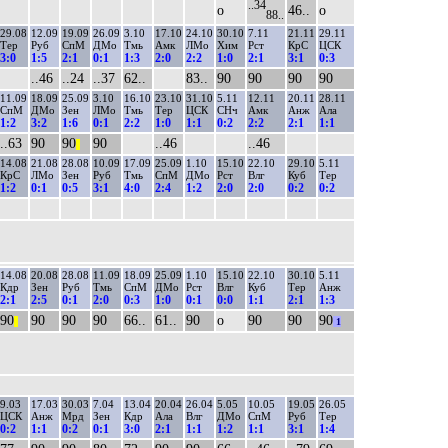
..34
о
46..
о
88..
29.08
12.09
19.09
26.09
3.10
17.10
24.10
30.10
7.11
21.11
29.11
Тер
Руб
СпМ
ДМо
Тмь
Амк
ЛМо
Хим
Рст
КрС
ЦСК
3:0
1:5
2:1
0:1
1:3
2:0
2:2
1:0
2:1
3:1
0:3
..46
..24
..37
62..
83..
90
90
90
90
11.09
18.09
25.09
3.10
16.10
23.10
31.10
5.11
12.11
20.11
28.11
СпМ
ДМо
Зен
ЛМо
Тмь
Тер
ЦСК
СНч
Амк
Анж
Ала
1:2
3:2
1:6
0:1
2:2
1:0
1:1
0:2
2:2
2:1
1:1
..63
90
90
90
..46
..46
||
14.08
21.08
28.08
10.09
17.09
25.09
1.10
15.10
22.10
29.10
5.11
КрС
ЛМо
Зен
Руб
Тмь
СпМ
ДМо
Рст
Влг
Куб
Тер
1:2
0:1
0:5
3:1
4:0
2:4
1:2
2:0
2:0
0:2
0:2
14.08
20.08
28.08
11.09
18.09
25.09
1.10
15.10
22.10
30.10
5.11
Кдр
Зен
Руб
Тмь
СпМ
ДМо
Рст
Влг
Куб
Тер
Анж
2:1
2:5
0:1
2:0
0:3
1:0
0:1
0:0
1:1
2:1
1:3
90
90
90
90
66..
61..
90
о
90
90
90
||
1
9.03
17.03
30.03
7.04
13.04
20.04
26.04
5.05
10.05
19.05
26.05
ЦСК
Анж
Мрд
Зен
Кдр
Ала
Влг
ДМо
СпМ
Руб
Тер
0:2
1:1
0:2
0:1
3:0
2:1
1:1
1:2
1:1
3:1
1:4