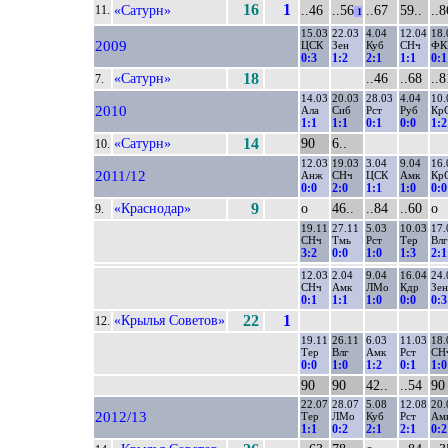
16
1
«Сатурн»
..46
..56
..67
59..
..8
11.
1
15.03
22.03
4.04
12.04
18.
2009
ЦСК
Зен
Куб
СНч
Ф
0:3
1:2
2:1
1:1
0:1
«Сатурн»
18
..46
..68
..8
7.
14.03
20.03
28.03
4.04
10.
2010
Ала
Сиб
Рст
Руб
Кр
1:1
1:1
0:1
0:0
1:2
«Сатурн»
14
90
6..
10.
12.03
19.03
3.04
9.04
16.
2011/12
Анж
СНч
ЦСК
Амк
Кр
0:0
2:0
1:1
1:0
0:0
«Краснодар»
9
о
46..
..84
..60
о
9.
19.11
27.11
5.03
10.03
17.
СНч
Тмь
Рст
Тер
Влг
3:2
0:0
1:0
1:3
2:1
12.03
2.04
9.04
16.04
24.
СНч
Амк
ЛМо
Кдр
Зен
0:1
1:1
1:0
0:0
0:3
«Крылья Советов»
22
1
12.
19.11
26.11
6.03
11.03
18.
Тер
Влг
Амк
Рст
СН
0:0
1:0
1:2
0:1
1:0
90
90
42..
..54
90
22.07
28.07
5.08
12.08
20.
2012/13
Тер
ЛМо
Куб
Рст
Ам
1:1
0:2
2:1
2:1
0:2