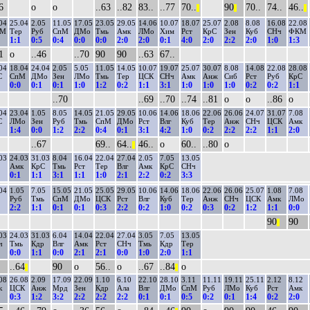
6
о
о
..63
..82
83..
..77
70..
90
70..
74..
46..
||
||
||
04
25.04
2.05
11.05
17.05
23.05
29.05
14.06
10.07
18.07
25.07
2.08
8.08
16.08
22.08
КМ
Тер
Руб
СпМ
ДМо
Тмь
Амк
ЛМо
Хим
Рст
КрС
Зен
Куб
СНч
ФКМ
1:1
0:5
0:4
0:0
0:0
2:0
2:0
0:1
4:0
2:0
2:2
2:0
1:0
1:3
1
о
..46
..70
90
90
..63
67..
04
18.04
24.04
2.05
5.05
11.05
14.05
10.07
19.07
25.07
30.07
8.08
14.08
22.08
28.08
С
СпМ
ДМо
Зен
ЛМо
Тмь
Тер
ЦСК
СНч
Амк
Анж
Сиб
Рст
Руб
КрС
0:0
0:1
0:1
1:0
1:2
0:2
1:1
3:1
1:0
1:0
1:0
0:2
0:2
1:1
..70
..69
..70
..74
..81
о
о
..86
о
04
23.04
1.05
8.05
14.05
21.05
29.05
10.06
14.06
18.06
22.06
26.06
24.07
31.07
7.08
С
ЛМо
Зен
Руб
Тмь
СпМ
ДМо
Рст
Влг
Куб
Тер
Анж
СНч
ЦСК
Амк
1:4
0:0
1:2
2:2
0:4
0:1
3:1
4:2
1:0
0:2
2:2
2:2
1:1
2:0
..67
69..
64..
46..
о
60..
..80
о
||
03
24.03
31.03
8.04
16.04
22.04
27.04
2.05
7.05
13.05
Амк
КрС
Тмь
Рст
Тер
Влг
Амк
КрС
СНч
0:1
1:1
3:1
1:1
1:0
2:1
2:2
0:2
3:3
04
1.05
7.05
15.05
21.05
25.05
29.05
10.06
14.06
18.06
22.06
26.06
25.07
1.08
7.08
Руб
Тмь
СпМ
ДМо
ЦСК
Рст
Влг
Куб
Тер
Анж
СНч
ЦСК
Амк
ЛМо
2:2
1:1
0:1
0:1
0:3
2:2
0:2
1:0
0:2
0:3
0:2
1:2
1:1
0:0
90
90
||
03
24.03
31.03
6.04
14.04
22.04
27.04
3.05
7.05
13.05
ч
Тмь
Кдр
Влг
Амк
Рст
СНч
Тмь
Кдр
Тер
0:0
1:1
0:0
2:1
2:1
0:0
1:0
2:0
1:1
..64
90
о
56..
о
..67
..84
о
||
||
08
26.08
2.09
17.09
22.09
1.10
6.10
22.10
28.10
3.11
11.11
19.11
25.11
2.12
8.12
к
ЦСК
Анж
Мрд
Зен
Кдр
Ала
Влг
ДМо
СпМ
Руб
ЛМо
Куб
Рст
Амк
0:3
1:2
3:2
2:2
2:2
2:2
0:1
0:1
0:5
0:2
0:1
1:4
0:2
2:0