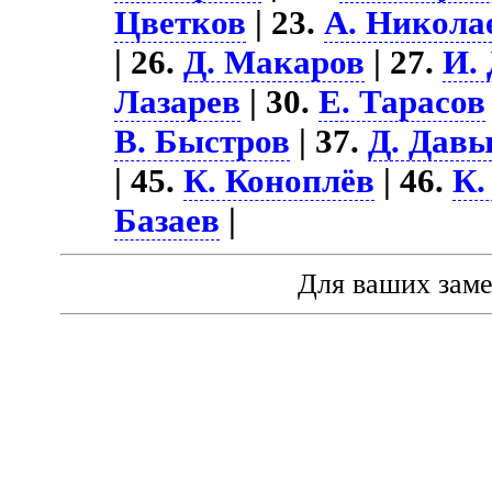
Цветков
| 23.
А. Никола
| 26.
Д. Макаров
| 27.
И.
Лазарев
| 30.
Е. Тарасов
В. Быстров
| 37.
Д. Дав
| 45.
К. Коноплёв
| 46.
К.
Базаев
|
Для ваших зам