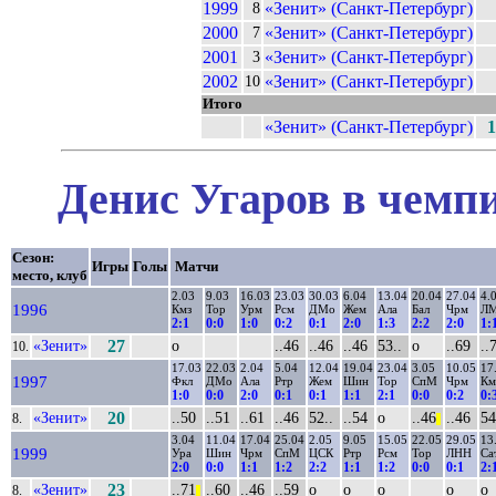
1999
«Зенит» (Санкт-Петербург)
8
2000
«Зенит» (Санкт-Петербург)
7
2001
«Зенит» (Санкт-Петербург)
3
2002
«Зенит» (Санкт-Петербург)
10
Итого
«Зенит» (Санкт-Петербург)
1
Денис Угаров в чемпи
Сезон:
Игры
Голы
Матчи
место, клуб
2.03
9.03
16.03
23.03
30.03
6.04
13.04
20.04
27.04
4.
1996
Кмз
Тор
Урм
Рсм
ДМо
Жем
Ала
Бал
Чрм
Л
2:1
0:0
1:0
0:2
0:1
2:0
1:3
2:2
2:0
1:
«Зенит»
27
о
..46
..46
..46
53..
о
..69
..
10.
17.03
22.03
2.04
5.04
12.04
19.04
23.04
3.05
10.05
17
1997
Фкл
ДМо
Ала
Ртр
Жем
Шин
Тор
СпМ
Чрм
Км
1:0
0:0
2:0
0:1
0:1
1:1
2:1
0:0
0:2
0:
«Зенит»
20
..50
..51
..61
..46
52..
..54
о
..46
..46
54
8.
||
3.04
11.04
17.04
25.04
2.05
9.05
15.05
22.05
29.05
13
1999
Ура
Шин
Чрм
СпМ
ЦСК
Ртр
Рсм
Тор
ЛНН
Са
2:0
0:0
1:1
1:2
2:2
1:1
1:2
0:0
0:1
2:
«Зенит»
23
..71
..60
..46
..59
о
о
о
о
о
8.
||