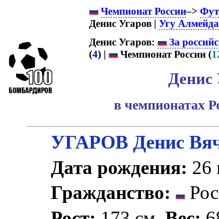
Чемпионат России
–>
Фут
Денис Угаров |
Угу Алмейда
Денис Угаров:
За россий
(
4
) |
Чемпионат России (
1
Денис 
в чемпионатах Р
УГАРОВ Денис Вяч
Дата рождения:
26 
Гражданство:
Рос
Рост:
173 см.
Вес:
68