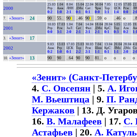
25.03
1.04
8.04
15.04
22.04
30.04
7.05
12.05
17.05
22
2000
Ртр
Анж
ЛНН
ДМо
Сат
Чрм
Тор
ЦСК
Рсм
Л
0:2
1:0
2:1
0:1
0:1
0:0
1:1
1:4
0:0
2:
«Зенит»
24
90
55..
90
..46
90
..59
о
..46
о
..
7.
||
||
10.03
17.03
1.04
7.04
14.04
18.04
28.04
5.05
12.05
19
2001
Ртр
Рсм
ЗиЛ
Сат
Фкл
ДМо
КрС
Тор
Ала
А
0:0
3:1
2:0
2:1
2:1
2:1
0:1
0:3
0:2
1:
«Зенит»
17
3.
9.03
13.03
17.03
23.03
30.03
7.04
13.04
20.04
28.04
4.
2002
Анж
Ртр
ЦСК
Тор
Рсм
Шин
КрС
ЛМо
ДМо
Со
0:2
1:0
0:1
2:2
2:1
1:1
0:1
1:1
2:0
2:
«Зенит»
13
90
90
..64
90
90
81..
о
о
о
о
10.
«Зенит» (Санкт-Петербу
4.
С. Овсепян
| 5.
А. Иг
М. Вьештица
| 9.
П. Ран
Кержаков
| 13. Д. Угаров
16.
В. Малафеев
| 17.
С.
Астафьев
| 20.
А. Катул