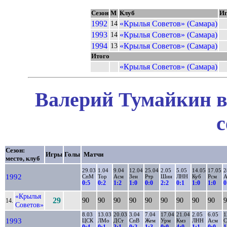
Сезон
М
Клуб
И
1992
«Крылья Советов» (Самара)
14
1993
«Крылья Советов» (Самара)
14
1994
«Крылья Советов» (Самара)
13
Итого
«Крылья Советов» (Самара)
Валерий Тумайкин в
с
Сезон:
Игры
Голы
Матчи
место, клуб
29.03
1.04
9.04
12.04
25.04
2.05
5.05
14.05
17.05
2
1992
СпМ
Тор
Асм
Зен
Ртр
Шин
ЛНН
Куб
Рсм
А
0:5
0:2
1:2
1:0
0:0
2:2
0:1
1:0
1:0
0
«Крылья
29
90
90
90
90
90
90
90
90
90
9
14.
Советов»
8.03
13.03
20.03
3.04
7.04
17.04
21.04
2.05
6.05
1
1993
ЦСК
ЛМо
ДСт
СпВ
Жем
Урм
Кмз
ЛНН
Асм
0:4
0:1
3:1
0:2
1:3
0:0
4:0
1:1
0:0
1