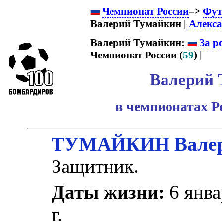
Чемпионат России
–>
Фут
Валерий Тумайкин |
Алекса
Валерий Тумайкин:
За р
Чемпионат России (
59
) |
Валерий 
в чемпионатах Р
ТУМАЙКИН Валер
Защитник.
Даты жизни:
6 янва
г.