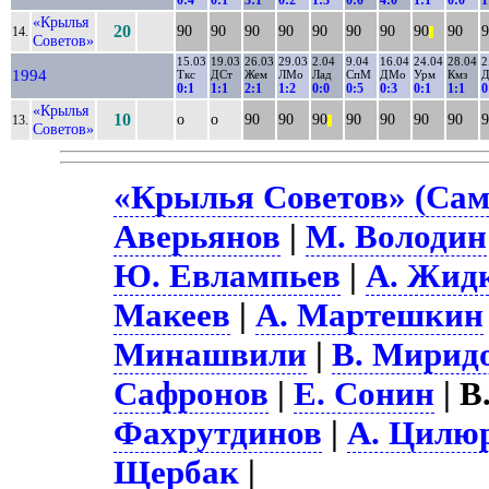
«Крылья
20
90
90
90
90
90
90
90
90
90
9
14.
||
Советов»
15.03
19.03
26.03
29.03
2.04
9.04
16.04
24.04
28.04
2
1994
Ткс
ДСт
Жем
ЛМо
Лад
СпМ
ДМо
Урм
Кмз
Д
0:1
1:1
2:1
1:2
0:0
0:5
0:3
0:1
1:1
0
«Крылья
10
о
о
90
90
90
90
90
90
90
9
13.
||
Советов»
«Крылья Советов» (Сам
Аверьянов
|
М. Володин
Ю. Евлампьев
|
А. Жид
Макеев
|
А. Мартешкин
Минашвили
|
В. Мирид
Сафронов
|
Е. Сонин
| В
Фахрутдинов
|
А. Цилю
Щербак
|