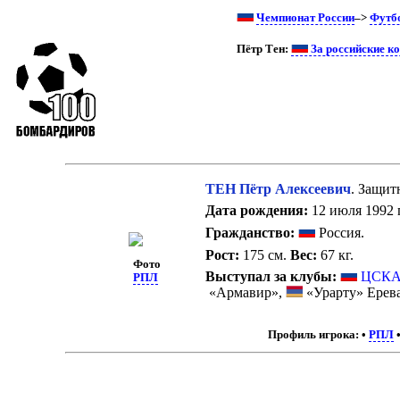
Чемпионат России
–>
Футб
Пётр Тен:
За российские к
ТЕН Пётр Алексеевич
. Защит
Дата рождения:
12 июля 1992 г
Гражданство:
Россия.
Рост:
175 см.
Вес:
67 кг.
Фото
Выступал за клубы:
ЦСКА
РПЛ
«Армавир»,
«Урарту» Ерев
Профиль игрока:
•
РПЛ