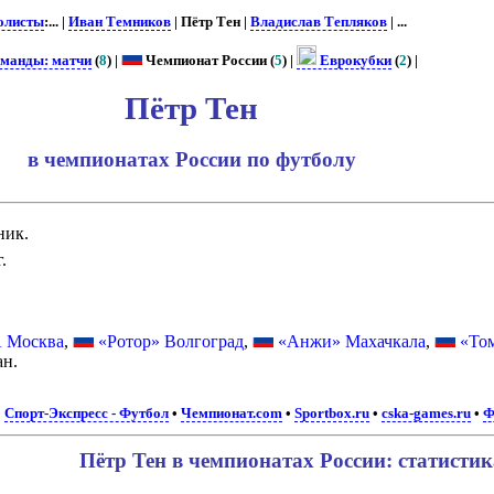
олисты
:... |
Иван Темников
| Пётр Тен |
Владислав Тепляков
| ...
оманды: матчи
(
8
) |
Чемпионат России (
5
) |
Еврокубки
(
2
) |
Пётр Тен
в чемпионатах России по футболу
ник.
.
 Москва
,
«Ротор» Волгоград
,
«Анжи» Махачкала
,
«То
ан.
•
Спорт-Экспресс - Футбол
•
Чемпионат.com
•
Sportbox.ru
•
cska-games.ru
•
Пётр Тен в чемпионатах России: статистик