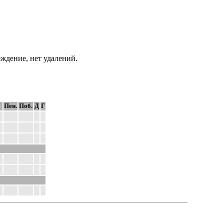
ждение, нет удалений.
Пен.
Поб.
Д
Г