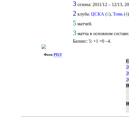
3
сезона: 2011/12 – 12/13, 20
2
клуба:
ЦСКА
(
1
),
Томь
(
4
)
5
матчей.
3
матча в основном составе
Баланс: 5: +1 =0 –4.
Фото
РПЛ
С
2
2
2
И
И