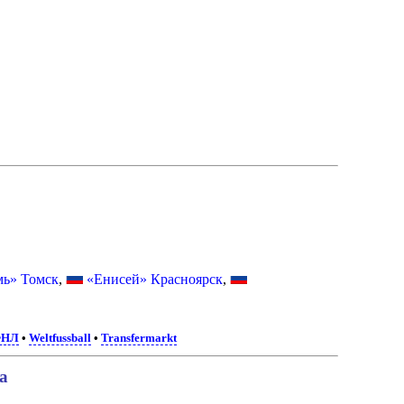
мь» Томск
,
«Енисей» Красноярск
,
ФНЛ
•
Weltfussball
•
Transfermarkt
а