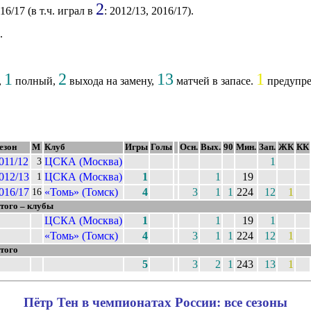
2
16/17 (в т.ч. играл в
: 2012/13, 2016/17).
.
1
2
13
1
,
полный,
выхода на замену,
матчей в запасе.
предупре
езон
М
Клуб
Игры
Голы
Осн.
Вых.
90
Мин.
Зап.
ЖК
КК
011/12
ЦСКА (Москва)
1
3
012/13
ЦСКА (Москва)
1
1
19
1
016/17
«Томь» (Томск)
4
3
1
1
224
12
1
16
того – клубы
ЦСКА (Москва)
1
1
19
1
«Томь» (Томск)
4
3
1
1
224
12
1
того
5
3
2
1
243
13
1
Пётр Тен в чемпионатах России: все сезоны