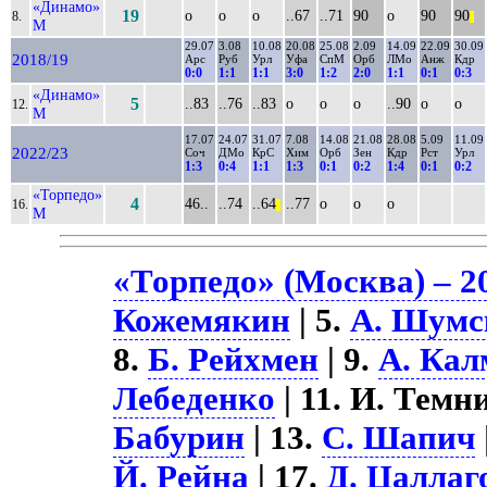
«Динамо»
19
о
о
о
..67
..71
90
о
90
90
8.
||
М
29.07
3.08
10.08
20.08
25.08
2.09
14.09
22.09
30.09
2018/19
Арс
Руб
Урл
Уфа
СпМ
Орб
ЛМо
Анж
Кдр
0:0
1:1
1:1
3:0
1:2
2:0
1:1
0:1
0:3
«Динамо»
5
..83
..76
..83
о
о
о
..90
о
о
12.
М
17.07
24.07
31.07
7.08
14.08
21.08
28.08
5.09
11.09
2022/23
Соч
ДМо
КрС
Хим
Орб
Зен
Кдр
Рст
Урл
1:3
0:4
1:1
1:3
0:1
0:2
1:4
0:1
0:2
«Торпедо»
4
46..
..74
..64
..77
о
о
о
16.
||
М
«Торпедо» (Москва) – 2
Кожемякин
| 5.
А. Шумс
8.
Б. Рейхмен
| 9.
А. Ка
Лебеденко
| 11. И. Темни
Бабурин
| 13.
С. Шапич
Й. Рейна
| 17.
Д. Цаллаг