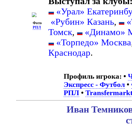
Выступал за клубы
«Урал» Екатеринбу
«Рубин» Казань
,
«
Фото
РПЛ
Томск
,
«Динамо» 
«Торпедо» Москва
Краснодар
.
Профиль игрока:
•
Ч
Экспресс - Футбол
•
РПЛ
•
Transfermark
Иван Темников
с