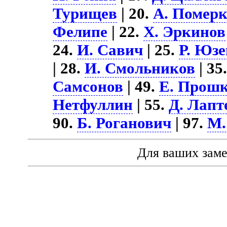
Турищев
| 20.
А. Помер
Фелипе
| 22.
Х. Эркинов
24.
И. Савич
| 25.
Р. Юз
| 28.
И. Смольников
| 35
Самсонов
| 49.
Е. Прош
Нетфуллин
| 55.
Д. Лапт
90.
Б. Роганович
| 97.
М.
Для ваших зам