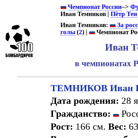
Чемпионат России
–>
Фу
Иван Темников |
Пётр Тен
Иван Темников:
За рос
голы
(
2
) |
Чемпионат Рос
Иван Т
в чемпионатах Р
ТЕМНИКОВ Иван В
Дата рождения:
28 я
Гражданство:
Рос
Рост:
166 см.
Вес:
63