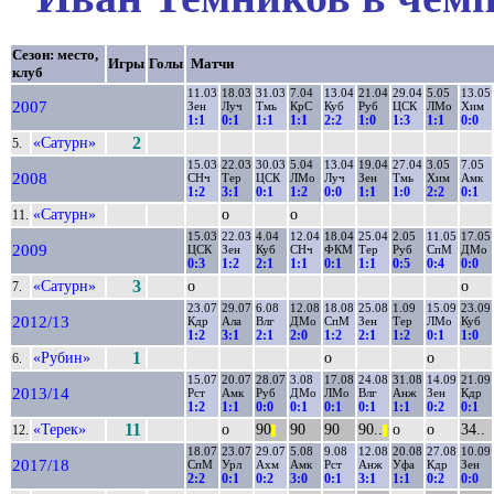
Сезон: место,
Игры
Голы
Матчи
клуб
11.03
18.03
31.03
7.04
13.04
21.04
29.04
5.05
13.05
2007
Зен
Луч
Тмь
КрС
Куб
Руб
ЦСК
ЛМо
Хим
1:1
0:1
1:1
1:1
2:2
1:0
1:3
1:1
0:0
«Сатурн»
2
5.
15.03
22.03
30.03
5.04
13.04
19.04
27.04
3.05
7.05
2008
СНч
Тер
ЦСК
ЛМо
Луч
Зен
Тмь
Хим
Амк
1:2
3:1
0:1
1:2
0:0
1:1
1:0
2:2
0:1
«Сатурн»
о
о
11.
15.03
22.03
4.04
12.04
18.04
25.04
2.05
11.05
17.05
2009
ЦСК
Зен
Куб
СНч
ФКМ
Тер
Руб
СпМ
ДМо
0:3
1:2
2:1
1:1
0:1
1:1
0:5
0:4
0:0
«Сатурн»
3
о
о
7.
23.07
29.07
6.08
12.08
18.08
25.08
1.09
15.09
23.09
2012/13
Кдр
Ала
Влг
ДМо
СпМ
Зен
Тер
ЛМо
Куб
1:2
3:1
2:1
2:0
1:2
2:1
1:2
0:1
1:0
«Рубин»
1
о
о
6.
15.07
20.07
28.07
3.08
17.08
24.08
31.08
14.09
21.09
2013/14
Рст
Амк
Руб
ДМо
ЛМо
Влг
Анж
Зен
Кдр
1:2
1:1
0:0
0:1
0:1
0:1
1:1
0:2
0:1
«Терек»
11
о
90
90
90
90..
о
о
34..
12.
||
||
18.07
23.07
29.07
5.08
9.08
12.08
20.08
27.08
10.09
2017/18
СпМ
Урл
Ахм
Амк
Рст
Анж
Уфа
Кдр
Зен
2:2
0:1
0:2
3:0
0:1
3:1
1:1
0:2
0:0