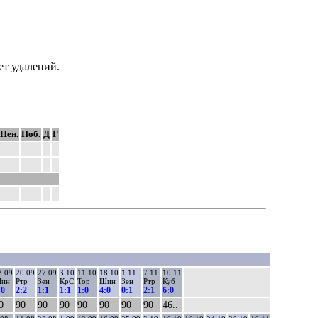
т удалений.
Пен.
Поб.
Д
Г
3.09
20.09
27.09
3.10
11.10
18.10
1.11
7.11
10.11
ин
Ртр
Зен
КрС
Тор
Шин
Зен
Ртр
Куб
:0
2:2
1:1
1:1
1:0
4:0
0:1
2:1
6:0
0
90
90
90
90
90
90
90
46..