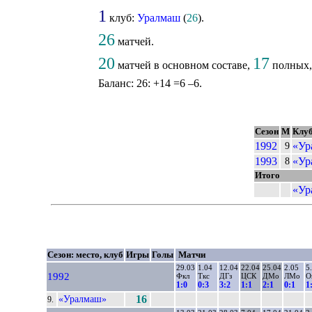
1
клуб:
Уралмаш
(
26
).
26
матчей.
20
17
матчей в основном составе,
полных
Баланс: 26: +14 =6 –6.
Сезон
М
Клу
1992
«Ур
9
1993
«Ур
8
Итого
«Ур
Сезон: место, клуб
Игры
Голы
Матчи
29.03
1.04
12.04
22.04
25.04
2.05
5
1992
Фкл
Ткс
ДГз
ЦСК
ДМо
ЛМо
О
1:0
0:3
3:2
1:1
2:1
0:1
1
«Уралмаш»
16
9.