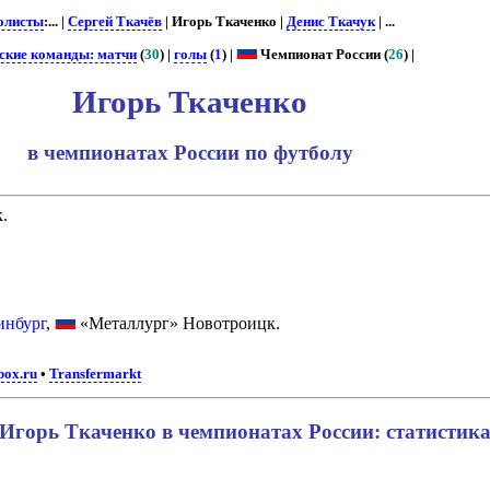
олисты
:... |
Сергей Ткачёв
| Игорь Ткаченко |
Денис Ткачук
| ...
ские команды: матчи
(
30
) |
голы
(
1
) |
Чемпионат России (
26
) |
Игорь Ткаченко
в чемпионатах России по футболу
.
инбург
,
«Металлург» Новотроицк.
box.ru
•
Transfermarkt
Игорь Ткаченко в чемпионатах России: статистик