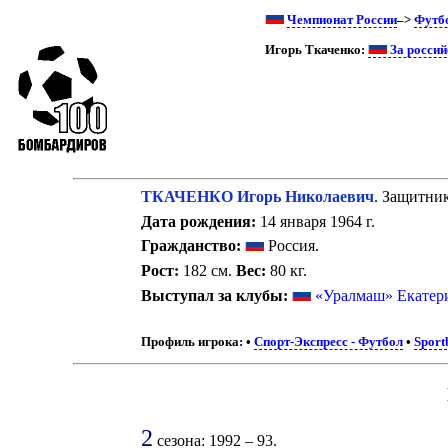
Чемпионат России
–>
Футб
Игорь Ткаченко:
За россий
ТКАЧЕНКО Игорь Николаевич
. Защитник
Дата рождения:
14 января 1964 г.
Гражданство:
Россия.
Рост:
182 см.
Вес:
80 кг.
Выступал за клубы:
«Уралмаш» Екатер
Профиль игрока:
•
Спорт-Экспресс - Футбол
•
Sport
2
сезона: 1992 – 93.