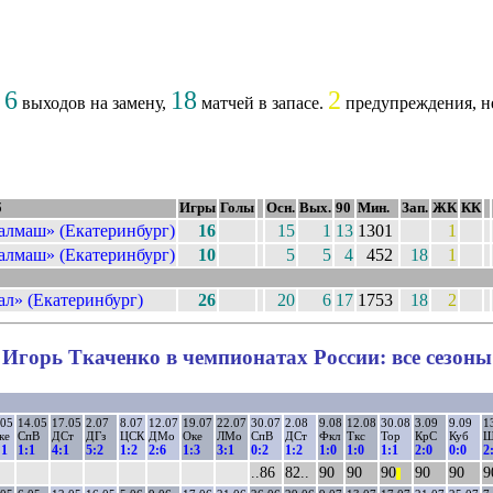
6
18
2
,
выходов на замену,
матчей в запасе.
предупреждения, не
б
Игры
Голы
Осн.
Вых.
90
Мин.
Зап.
ЖК
КК
алмаш» (Екатеринбург)
16
15
1
13
1301
1
алмаш» (Екатеринбург)
10
5
5
4
452
18
1
ал» (Екатеринбург)
26
20
6
17
1753
18
2
Игорь Ткаченко в чемпионатах России: все сезоны
.05
14.05
17.05
2.07
8.07
12.07
19.07
22.07
30.07
2.08
9.08
12.08
30.08
3.09
9.09
1
ке
СпВ
ДСт
ДГз
ЦСК
ДМо
Оке
ЛМо
СпВ
ДСт
Фкл
Ткс
Тор
КрС
Куб
Ш
:1
1:1
4:1
5:2
1:2
2:6
1:3
3:1
0:2
1:2
1:0
1:0
1:1
2:0
0:0
2
..86
82..
90
90
90
90
90
9
||