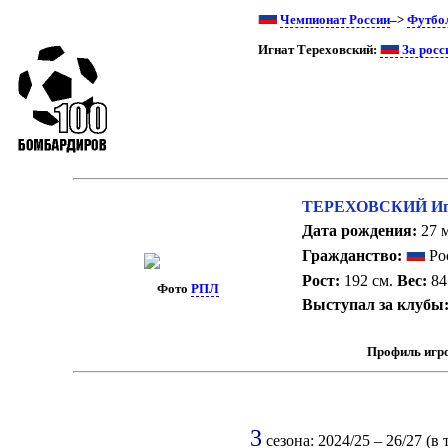
Чемпионат России
–>
Футбо
Игнат Тереховский:
За росс
ТЕРЕХОВСКИЙ Игн
Дата рождения:
27 м
Гражданство:
Ро
Рост:
192 см.
Вес:
84 
Фото
РПЛ
Выступал за клубы
Профиль игр
3
сезона: 2024/25 – 26/27 (в 