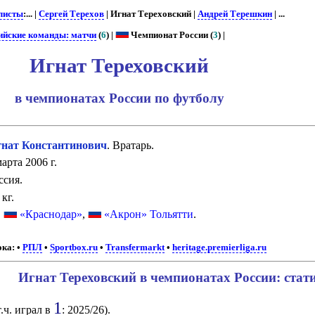
листы
:... |
Сергей Терехов
| Игнат Тереховский |
Андрей Терешкин
| ...
ийские команды: матчи
(
6
) |
Чемпионат России (
3
) |
Игнат Тереховский
в чемпионатах России по футболу
ат Константинович
. Вратарь.
арта 2006 г.
ссия.
кг.
:
«Краснодар»
,
«Акрон» Тольятти
.
ока:
•
РПЛ
•
Sportbox.ru
•
Transfermarkt
•
heritage.premierliga.ru
Игнат Тереховский в чемпионатах России: стат
1
т.ч. играл в
: 2025/26).