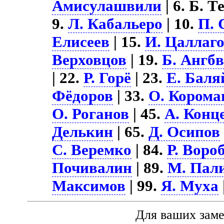
Амисулашвили
| 6. Б. Т
9.
Л. Кабальеро
| 10.
П. 
Елисеев
| 15.
И. Цаллаг
Верховцов
| 19.
Б. Ангб
| 22.
Р. Горё
| 23.
Е. Баля
Фёдоров
| 33.
О. Корома
О. Роганов
| 45.
А. Конц
Делькин
| 65.
Д. Осипов
С. Веремко
| 84.
Р. Воро
Почивалин
| 89.
М. Пал
Максимов
| 99.
Я. Муха
Для ваших зам