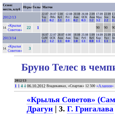
Сезон:
Игры
Голы
Матчи
место, клуб
22.07
28.07
5.08
12.08
20.08
26.08
2.09
17.09
22.09
1.
2012/13
Тер
ЛМо
Куб
Рст
Амк
ЦСК
Анж
Мрд
Зен
К
1:1
0:2
2:1
2:1
0:2
0:3
1:2
3:2
2:2
2:
«Крылья
22
1
90
90
9
14.
Советов»
16.07
22.07
28.07
4.08
18.08
25.08
1.09
14.09
21.09
25
2013/14
СпМ
ЦСК
Анж
Амк
Тмь
Руб
Куб
Кдр
Урл
Зе
1:2
1:2
1:1
0:0
1:0
1:1
0:0
1:1
1:1
1:
«Крылья
3
14.
Советов»
Бруно Телес в чемп
2012/13
1
1
4
4
06.10.2012
«Алания» 
Владикавказ, «Спартак»
12 500
«Крылья Советов» (Сама
Драгун
| 3.
Г. Григалава