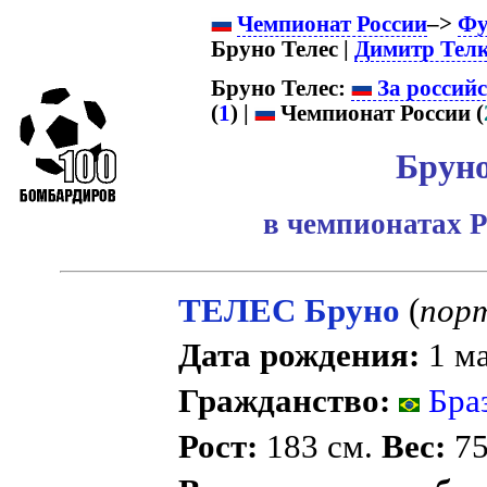
Чемпионат России
–>
Фу
Бруно Телес |
Димитр Тел
Бруно Телес:
За россий
(
1
) |
Чемпионат России (
Бруно
в чемпионатах Р
ТЕЛЕС Бруно
(
пор
Дата рождения:
1 ма
Гражданство:
Бра
Рост:
183 см.
Вес:
75