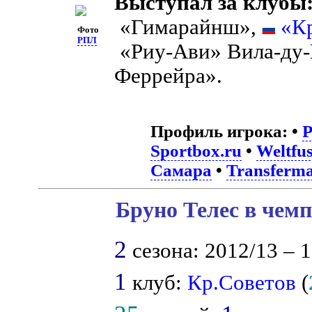
Выступал за клубы
«Гимарайнш»,
«К
Фото
РПЛ
«Риу-Ави» Вила-ду
Феррейра».
Профиль игрока:
•
Sportbox.ru
•
Weltfus
Самара
•
Transferma
Бруно Телес в чемп
2
сезона: 2012/13 – 1
1
клуб:
Кр.Советов
(