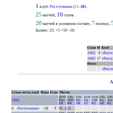
1
клуб:
Ростсельмаш
(
25
–
10
).
25
10
матчей,
голов.
20
7
матчей в основном составе,
полных,
Баланс: 25: +5 =10 –10.
Сезон
М
Клуб
1992
«Ростс
8
1993
«Ростс
17
Итого
«Росто
А
Сезон: место, клуб
Игры
Голы
Матчи
29.03
1.04
9.04
22.04
25.04
2.05
5.05
1992
Шин
ЛНН
Куб
Тор
СпМ
Зен
Асм
2:0
0:0
2:0
1:1
0:2
1:0
0:1
«Ростсельмаш»
10
7
70..
55..
8.
2