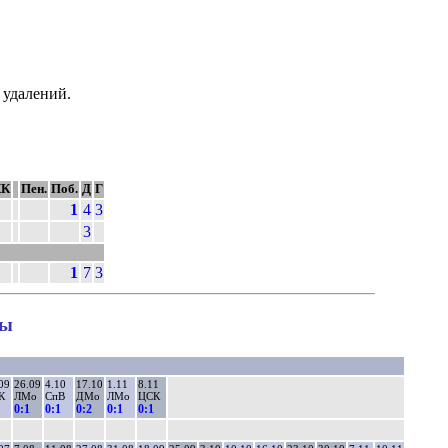
 удалений.
КК
Пен.
Поб.
Д
Г
1
4
3
3
1
7
3
ны
09
26.09
4.10
17.10
1.11
8.11
К
ЛМо
СпВ
ДМо
ЛМо
ЦСК
0:1
0:1
0:2
0:1
0:1