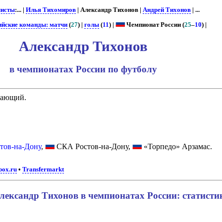
листы
:... |
Илья Тихомиров
| Александр Тихонов |
Андрей Тихонов
| ...
ийские команды: матчи
(
27
) |
голы
(
11
) |
Чемпионат России (
25
–
10
) |
Александр Тихонов
в чемпионатах России по футболу
дающий.
тов-на-Дону
,
СКА Ростов-на-Дону,
«Торпедо» Арзамас.
box.ru
•
Transfermarkt
лександр Тихонов в чемпионатах России: статисти