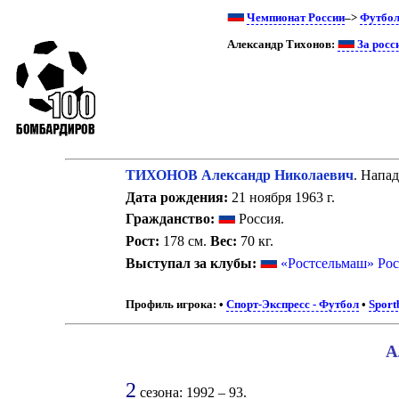
Чемпионат России
–>
Футбо
Александр Тихонов:
За росс
ТИХОНОВ Александр Николаевич
. Напа
Дата рождения:
21 ноября 1963 г.
Гражданство:
Россия.
Рост:
178 см.
Вес:
70 кг.
Выступал за клубы:
«Ростсельмаш» Рос
Профиль игрока:
•
Спорт-Экспресс - Футбол
•
Sport
А
2
сезона: 1992 – 93.