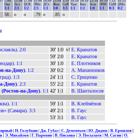
07
7.08
11.08
27.08
31.08
18.09
25.09
3.10
10.10
16.10
23.10
30.10
7.11
10.11
Оке
Луч
ЦСК
ЛМо
ДСт
Жем
СпВ
Урм
Кмз
Асм
ЛНН
СпМ
ДМо
1:1
2:1
3:2
2:5
1:1
3:0
3:3
1:1
1:1
1:0
1:1
0:3
0:2
58..
о
о
..79
о
..85
о
ы
лавль). 2:0
30'
1:0
v!
Е. Кранатов
59'
2:0
Е. Кранатов
одар). 1:1
30'
1:0
Е. Плотников
в-на-Дону)
. 1:2
30'
0:2
А. Мананников
рад). 1:3
24'
1:1
С. Гриценко
а-Дону)
. 2:3
55'
2:2
Е. Кранатов
(Ростов-на-Дону)
. 1:1
42'
1:1
В. Шанталосов
ва). 1:1
59'
1:1
В. Клеймёнов
в» (Самара). 3:3
49'
2:1
В. Гаус
53'
3:1
В. Гаус
Вирный
|
Н. Голубкин
|
Дж. Губаз
|
С. Дементьев
|
Ю. Дядюк
|
В. Ермилов
|
в
|
Э. Михайлов
|
Г. Паровин
|
В. Писанко
|
Э. Посылаев
|
М. Сагин
|
О.