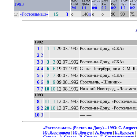
8.03
12.03
20.03
3.04
7.04
17.04
21.0
1993
СпМ
ДМо
Тор
Ткс
Ртр
Луч
Оке
2:0
1:1
0:0
0:2
0:2
1:2
0:2
«Ростсельмаш»
15
3
о
..46
о
о
90
90
75..
17.
1
1992
1
1
1
1
29.03.1992
Ростов-на-Дону, «СКА»
2
2
––||––
3
3
3
3
02.07.1992
Ростов-на-Дону, «СКА»
4
4
6
6
19.07.1992
Санкт-Петербург, «им. С.М. К
5
5
7
7
30.07.1992
Ростов-на-Дону, «СКА»
6
6
9
9
09.08.1992
Ярославль, «Шинник»
7
7
10
10
12.08.1992
Нижний Новгород, «Локомот
1993
8
1
11
1
12.03.1993
Ростов-на-Дону, «Ростсельма
9
2
20
10
13.07.1993
Ростов-на-Дону, «Ростсельма
10
3
––||––
«Ростсельмаш» (Ростов-на-Дону) – 1993
:
С. Андрее
Ю. Ключников
|
Ю. Ковтун
|
А. Козлов
|
Е. Крюков
|
Санько
|
А. Середа
|
В. Скоков
|
Б. Спандерашвили
|