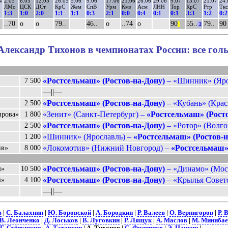
4
2.05
6.05
12.05
26.05
5.06
9.06
17.06
21.06
26.06
29.06
9.07
13.07
21.07
24.
ЛМо
ЦСК
ДСт
КрС
Жем
СпВ
Урм
Кмз
Асм
ЛНН
Тор
КрС
Ртр
Ткс
1:3
1:0
2:0
1:1
1:1
0:3
2:1
0:0
0:4
0:1
0:1
3:3
1:2
0:2
..70
о
о
79..
46..
о
..74
о
90
55..
79..
90
||
2
Александр Тихонов в чемпионатах России: все гол
«Ростсельмаш» (Ростов-на-Дону)
– «Шинник» (Ярос
7 500
––||––
«Ростсельмаш» (Ростов-на-Дону)
– «Кубань» (Красн
2 500
«Зенит» (Санкт-Петербург) –
«Ростсельмаш» (Росто
ирова»
1 800
«Ростсельмаш» (Ростов-на-Дону)
– «Ротор» (Волгог
2 500
«Шинник» (Ярославль) –
«Ростсельмаш» (Ростов-н
1 200
«Локомотив» (Нижний Новгород) –
«Ростсельмаш» 
ив»
8 000
«Ростсельмаш» (Ростов-на-Дону)
– «Динамо» (Моск
ш»
10 500
«Ростсельмаш» (Ростов-на-Дону)
– «Крылья Совето
ш»
4 100
––||––
в
|
С. Балахнин
|
Ю. Боровской
|
А. Бородкин
|
Р. Валеев
|
О. Вернигоров
|
Р. 
В. Леонченко
|
Д. Лоськов
|
В. Луговкин
|
Р. Лящук
|
А. Маслов
|
М. Минибае
Г. Стёпушкин
|
А. Татаркин
| А. Тихонов |
С. Филиппов
|
Э. Цацкин
|