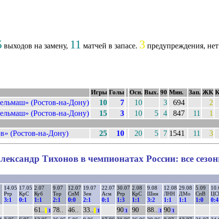
5
11
3
выходов на замену,
матчей в запасе.
предупреждения, нет
Игры
Голы
Осн.
Вых.
90
Мин.
Зап.
ЖК
ельмаш» (Ростов-на-Дону)
10
7
10
3
694
2
ельмаш» (Ростов-на-Дону)
15
3
10
5
4
847
11
1
в» (Ростов-на-Дону)
25
10
20
5
7
1541
11
3
лександр Тихонов в чемпионатах России: все сезо
14.05
17.05
2.07
9.07
12.07
19.07
22.07
30.07
2.08
9.08
12.08
29.08
5.09
10.
Ртр
КрС
Куб
Тор
СпМ
Зен
Асм
Ртр
КрС
Шин
ЛНН
ДМо
СпВ
ЦС
3:1
0:1
1:1
2:1
0:0
2:1
0:1
1:3
1:1
3:2
1:1
1:1
1:0
0:4
61..
78..
46..
33..
90
90
88..
90
||
1
||
1
1
1
1