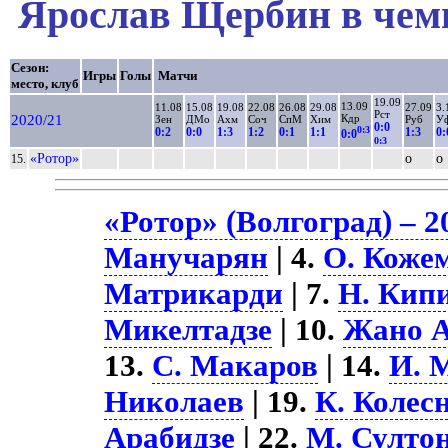
Ярослав Щербин в чемп
Сезон:
Игры
Голы
Матчи
место, клуб
19.09
13.09
11.08
15.08
19.08
22.08
26.08
29.08
27.09
3.
Рст
2020/21
Кдр
Зен
ДМо
Ахм
Соч
СпМ
Хим
Руб
У
0:0
0:3
0:2
0:0
1:3
1:2
0:1
1:1
1:3
0:
0:0
0:3
«Ротор»
о
о
15.
«Ротор» (Волгоград) – 2
Манучарян
| 4.
О. Коже
Матрикарди
| 7.
Н. Кип
Микелтадзе
| 10.
Жано А
13.
С. Макаров
| 14.
И. 
Николаев
| 19.
К. Колес
Арабидзе
| 22.
М. Султо