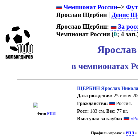
Чемпионат России
–>
Фут
Ярослав Щербин |
Денис Щ
Ярослав Щербин:
За рос
Чемпионат России (
0
; 4 зап.)
Ярослав
в чемпионатах Р
ЩЕРБИН Ярослав Никола
Дата рождения:
25 июня 200
Гражданство:
Россия.
Рост:
183 см.
Вес:
77 кг.
Фото
РПЛ
Выступал за клубы:
«Ро
Профиль игрока:
•
РПЛ
•