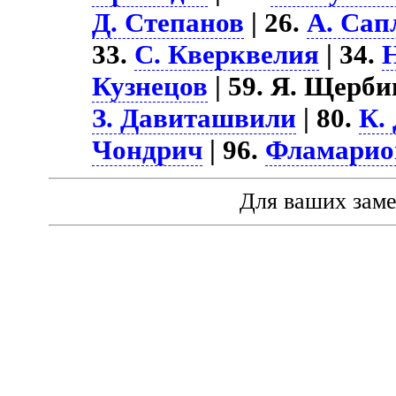
Д. Степанов
| 26.
А. Сап
33.
С. Кверквелия
| 34.
Кузнецов
| 59. Я. Щербин
З. Давиташвили
| 80.
К.
Чондрич
| 96.
Фламарио
Для ваших зам