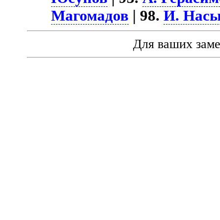
Магомадов
| 98.
И. Нас
Для ваших зам