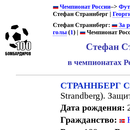
Чемпионат России
–>
Фут
Стефан Страннберг |
Георг
Стефан Страннберг:
За р
голы
(
1
) |
Чемпионат Росс
Стефан С
в чемпионатах Р
СТРАННБЕРГ С
Strandberg). Защи
Дата рождения:
2
Гражданство:
Н