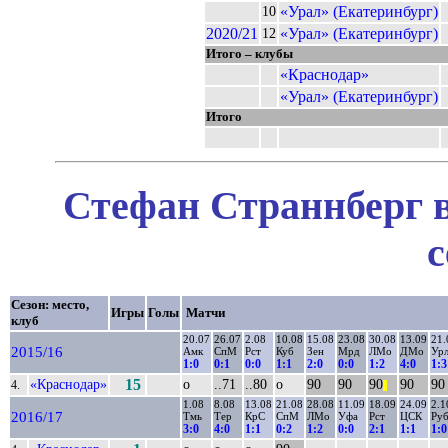
«Урал» (Екатеринбург)
10
2020/21
«Урал» (Екатеринбург)
12
Итого – клубы
«Краснодар»
«Урал» (Екатеринбург)
Итого
Стефан Страннберг в
с
Сезон: место,
Игры
Голы
Матчи
клуб
20.07
26.07
2.08
10.08
15.08
23.08
30.08
13.09
21.
2015/16
Амк
СпМ
Рст
Куб
Зен
Мрд
ЛМо
ДМо
Ур
1:0
0:1
0:0
1:1
2:0
0:0
1:2
4:0
1:3
«Краснодар»
15
о
..71
..80
о
90
90
90
90
90
4.
||
1.08
8.08
13.08
21.08
28.08
11.09
18.09
24.09
2.1
2016/17
Тмь
Тер
КрС
СпМ
ЛМо
Уфа
Рст
ЦСК
Ру
3:0
4:0
1:1
0:2
1:2
0:0
2:1
1:1
1:0