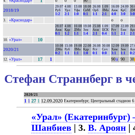
«Краснодар»
1
о
о
о
90
4.
29.07
4.08
13.08
18.08
26.08
1.09
16.09
24.09
30.
2018/19
Руб
Урл
Уфа
СпМ
Орб
ЛМо
Анж
КрС
ДМ
1:2
2:1
1:0
0:1
1:1
2:1
4:0
3:0
3:0
«Краснодар»
о
о
3.
28.07
4.08
10.08
19.08
25.08
1.09
17.09
22.09
29.
Анж
Кдр
ДМо
Зен
Ахм
ЦСК
Рст
Ени
Ар
0:1
1:2
1:1
1:4
2:1
0:4
1:1
2:1
2:1
«Урал»
10
10.
10.08
15.08
19.08
22.08
26.08
30.08
12.09
19.09
27.
2020/21
ДМо
Руб
ЛМо
Кдр
Рст
Соч
Хим
Зен
Ах
0:2
1:1
1:1
1:0
0:1
0:0
3:1
1:1
0:2
«Урал»
17
1
90
90
38
12.
1
|
Стефан Страннберг в ч
2020/21
1
1
27
1
12.09.2020
Екатеринбург, Центральный стадион
6
«Урал» (Екатеринбург) 
Шанбиев
| 3.
В. Ароян
| 