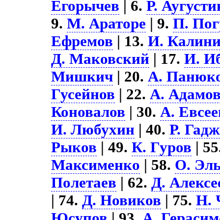
Егорычев
| 6.
Р. Аугуст
9.
М. Араторе
| 9.
П. По
Ефремов
| 13.
И. Калин
Д. Маковский
| 17.
И. И
Мишкич
| 20.
А. Панюк
Гусейнов
| 22.
А. Адамо
Коновалов
| 30.
А. Евсее
И. Любухин
| 40.
Р. Гад
Рыков
| 49.
К. Гуров
| 55
Максименко
| 58.
О. Эл
Полетаев
| 62.
Д. Алексе
| 74.
Д. Новиков
| 75.
Н. 
Юсупов
| 93.
А. Герасим