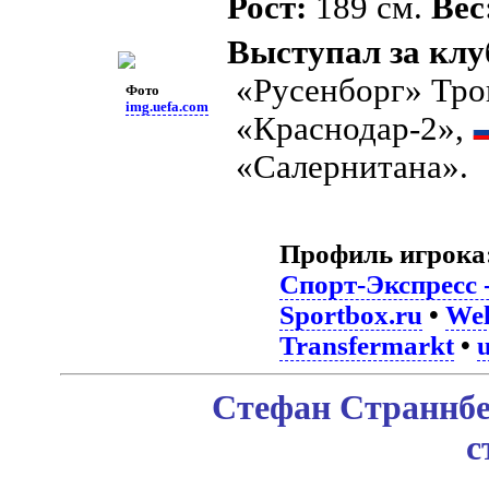
Рост:
189 см.
Вес
Выступал за клу
«Русенборг» Тр
Фото
img.uefa.com
«Краснодар-2»,
«Салернитана».
Профиль игрока
Спорт-Экспресс 
Sportbox.ru
•
Wel
Transfermarkt
•
Стефан Страннбе
с