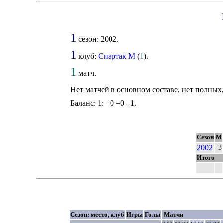
1
сезон: 2002.
1
клуб:
Спартак М
(
1
).
1
матч.
Нет матчей в основном составе, нет полных
Баланс: 1: +0 =0 –1.
Сезон
М
2002
3
Итого
Сезон: место, клуб
Игры
Голы
Матчи