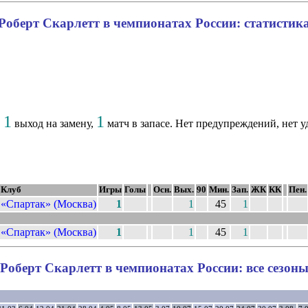
Роберт Скарлетт в чемпионатах России: статистик
1
1
,
выход на замену,
матч в запасе. Нет предупреждений, нет у
Клуб
Игры
Голы
Осн.
Вых.
90
Мин.
Зап.
ЖК
КК
Пен.
«Спартак» (Москва)
1
1
45
1
«Спартак» (Москва)
1
1
45
1
Роберт Скарлетт в чемпионатах России: все сезон