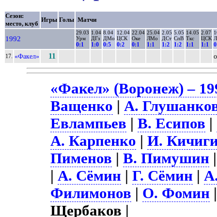
Сезон:
Игры
Голы
Матчи
место, клуб
29.03
1.04
8.04
12.04
22.04
25.04
2.05
5.05
14.05
2.07
1
1992
Урм
ДГз
ДМо
ЦСК
Оке
ЛМо
ДСт
СпВ
Ткс
ЦСК
0:1
1:0
0:5
0:2
0:1
1:1
1:2
1:2
1:1
1:1
0
11
«Факел»
о
17.
«Факел» (Воронеж) – 19
Ващенко
|
А. Глушанко
Евлампьев
|
В. Есипов
|
А. Карпенко
|
И. Кичиг
Пименов
|
В. Пимушин
|
А. Сёмин
|
Г. Сёмин
|
А
Филимонов
|
О. Фомин
Щербаков |