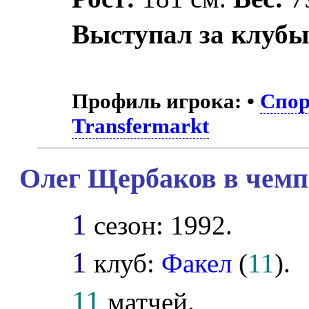
Выступал за клубы
Профиль игрока:
•
Спор
Transfermarkt
Олег Щербаков в чемп
1
сезон: 1992.
1
клуб:
Факел
(
11
).
11
матчей.