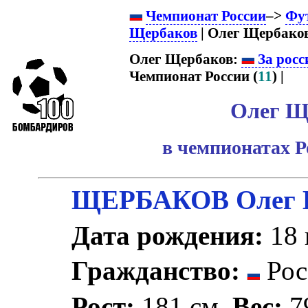
Чемпионат России
–>
Фу
Щербаков
| Олег Щербаков
Олег Щербаков:
За росс
Чемпионат России (
11
) |
Олег Щ
в чемпионатах Р
ЩЕРБАКОВ Олег В
Дата рождения:
18 
Гражданство:
Рос
Рост:
181 см.
Вес:
79