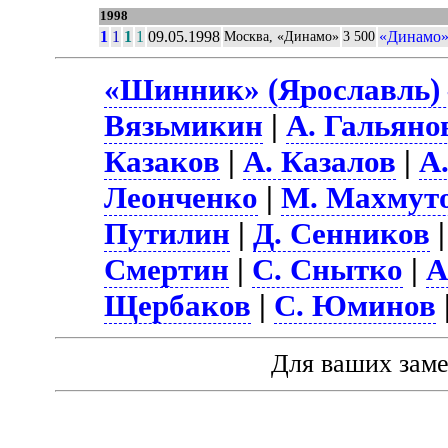
1998
1
1
1
1
09.05.1998
«Динамо»
Москва, «Динамо»
3 500
«Шинник» (Ярославль) 
Вязьмикин
|
А. Гальяно
Казаков
|
А. Казалов
|
А
Леонченко
|
М. Махмут
Путилин
|
Д. Сенников
Смертин
|
С. Снытко
|
А
Щербаков
|
С. Юминов
Для ваших зам