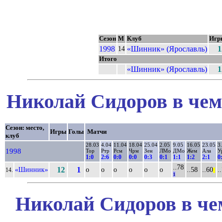
Сезон
М
Клуб
Игр
1998
«Шинник» (Ярославль)
1
14
Итого
«Шинник» (Ярославль)
1
Николай Сидоров в чем
Сезон: место,
Игры
Голы
Матчи
клуб
28.03
4.04
11.04
18.04
25.04
2.05
9.05
16.05
23.05
3
1998
Тор
Ртр
Рсм
Чрм
Зен
ЛМо
ДМо
Жем
Ала
У
1:0
2:6
0:0
0:0
0:3
0:1
1:1
1:2
2:1
0
..78
«Шинник»
12
1
о
о
о
о
о
о
..58
..60
.
14.
||
1
Николай Сидоров в че