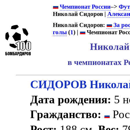
Чемпионат России
–>
Фут
Николай Сидоров |
Алекса
Николай Сидоров:
За ро
голы
(
1
) |
Чемпионат Росс
Николай
в чемпионатах Р
СИДОРОВ Николай
Дата рождения:
5 н
Гражданство:
Рос
Рост:
188 см.
Вес:
79