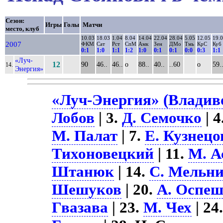
Сезон:
Игры
Голы
Матчи
место, клуб
10.03
18.03
1.04
8.04
14.04
22.04
28.04
5.05
12.05
19.
2007
ФКМ
Сат
Рст
СпМ
Амк
Зен
ДМо
Тмь
КрС
Куб
0:1
1:0
1:1
1:2
1:0
0:1
0:1
0:0
0:3
1:1
«Луч-
12
90
46..
46..
о
88..
40..
..60
о
59.
14.
Энергия»
«Луч-Энергия» (Владиво
Лобов
| 3.
Д. Семочко
| 4
М. Палат
| 7.
Е. Кузнецо
Тихоновецкий
| 11.
М. А
Штанюк
| 14.
С. Мельн
Шешуков
| 20.
А. Оспе
Гвазава
| 23.
М. Чех
| 24