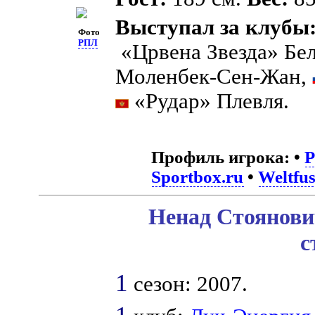
Выступал за клубы
Фото
РПЛ
«Црвена Звезда» Бе
Моленбек-Сен-Жан,
«Рудар» Плевля.
Профиль игрока:
•
Sportbox.ru
•
Weltfus
Ненад Стоянови
с
1
сезон: 2007.