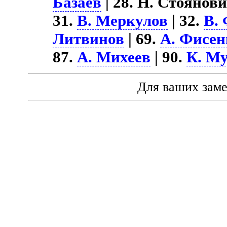
Базаев
| 28. Н. Стоянови
31.
В. Меркулов
| 32.
В.
Литвинов
| 69.
А. Фисен
87.
А. Михеев
| 90.
К. М
Для ваших зам