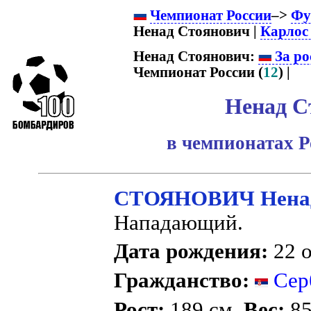
Чемпионат России
–>
Фу
Ненад Стоянович |
Карлос
Ненад Стоянович:
За ро
Чемпионат России (
12
) |
Ненад С
в чемпионатах Р
СТОЯНОВИЧ Нена
Нападающий.
Дата рождения:
22 о
Гражданство:
Серб
Рост:
189 см.
Вес:
85