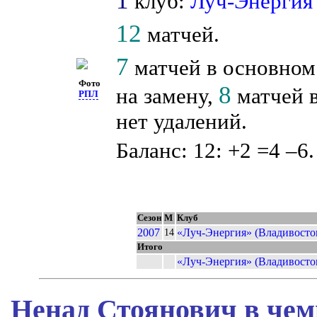
1
клуб:
Луч-Энергия
12
матчей.
7
матчей в основном
Фото
8
на замену,
матчей в
РПЛ
нет удалений.
Баланс: 12: +2 =4 –6.
Сезон
М
Клуб
2007
«Луч-Энергия» (Владивосто
14
Итого
«Луч-Энергия» (Владивосто
Ненад Стоянович в чем