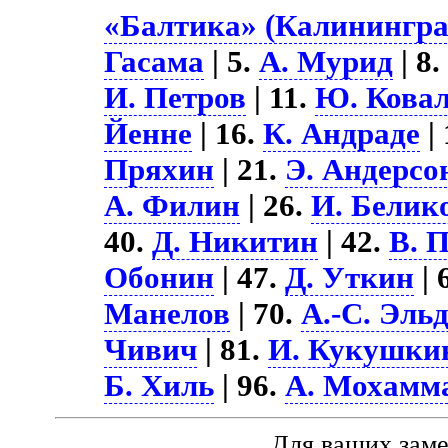
«Балтика» (Калининград
Гасама
| 5.
А. Мурид
| 8
И. Петров
| 11.
Ю. Кова
Йенне
| 16.
К. Андраде
|
Пряхин
| 21.
Э. Андерсо
А. Филин
| 26.
И. Белик
40.
Д. Никитин
| 42.
В. 
Обонин
| 47.
Д. Уткин
| 
Манелов
| 70.
А.-С. Эль
Чивич
| 81.
И. Кукушки
Б. Хиль
| 96.
А. Мохамм
Для ваших зам