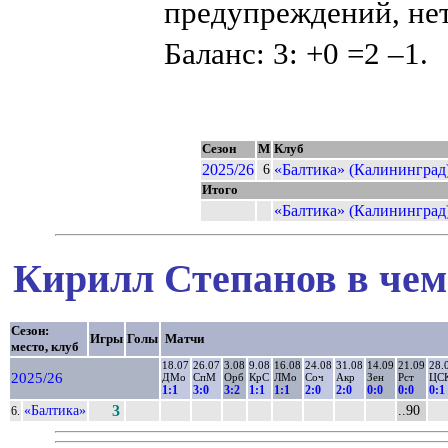
предупреждений, нет
Баланс: 3: +0 =2 –1.
Сезон
М
Клуб
2025/26
«Балтика» (Калининград
6
Итого
«Балтика» (Калининград
Кирилл Степанов в чем
Сезон:
Игры
Голы
Матчи
место, клуб
18.07
26.07
3.08
9.08
16.08
24.08
31.08
14.09
21.09
28.
2025/26
ДМо
СпМ
Орб
КрС
ЛМо
Соч
Акр
Зен
Рст
ЦС
1:1
3:0
3:2
1:1
1:1
2:0
2:0
0:0
0:0
0:1
«Балтика»
3
..90
6.