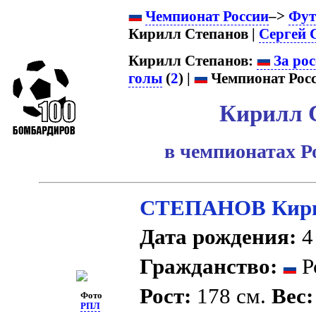
Чемпионат России
–>
Фут
Кирилл Степанов |
Сергей 
Кирилл Степанов:
За рос
голы
(
2
) |
Чемпионат Росс
Кирилл 
в чемпионатах Р
СТЕПАНОВ Кири
Дата рождения:
4 
Гражданство:
Р
Рост:
178 см.
Вес:
Фото
РПЛ