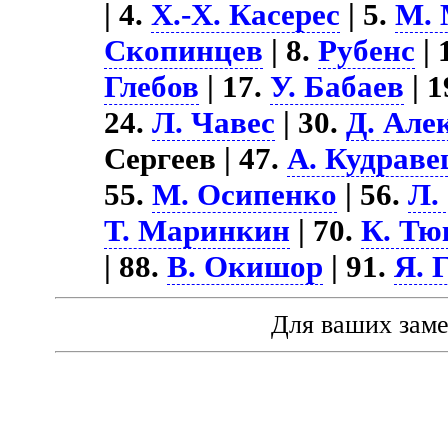
| 4.
Х.-Х. Касерес
| 5.
М. 
Скопинцев
| 8.
Рубенс
| 
Глебов
| 17.
У. Бабаев
| 1
24.
Л. Чавес
| 30.
Д. Але
Сергеев | 47.
А. Кудраве
55.
М. Осипенко
| 56.
Л.
Т. Маринкин
| 70.
К. Тю
| 88.
В. Окишор
| 91.
Я. 
Для ваших зам