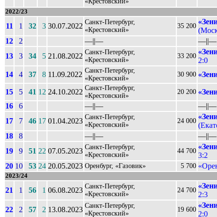
«Крестовский»
2022/23
«Зен
Санкт-Петербург,
11
1
32
3
30.07.2022
35 200
«Крестовский»
(Моск
12
2
––||––
––||––
«Зен
Санкт-Петербург,
13
3
34
5
21.08.2022
33 200
«Крестовский»
2:0
Санкт-Петербург,
14
4
37
8
11.09.2022
«Зен
30 900
«Крестовский»
Санкт-Петербург,
15
5
41
12
24.10.2022
«Зен
20 200
«Крестовский»
16
6
––||––
––||––
«Зен
Санкт-Петербург,
17
7
46
17
01.04.2023
24 000
«Крестовский»
(Екат
18
8
––||––
––||––
«Зен
Санкт-Петербург,
19
9
51
22
07.05.2023
44 700
«Крестовский»
3:2
20
10
53
24
20.05.2023
«Оре
Оренбург, «Газовик»
5 700
2023/24
«Зен
Санкт-Петербург,
21
1
56
1
06.08.2023
24 700
«Крестовский»
2:3
«Зен
Санкт-Петербург,
22
2
57
2
13.08.2023
19 600
«Крестовский»
2:0