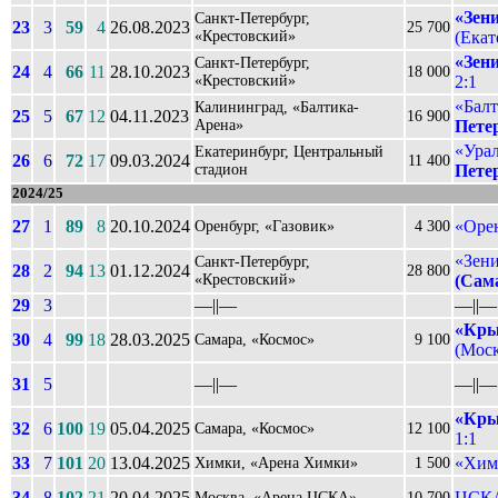
«Зен
Санкт-Петербург,
23
3
59
4
26.08.2023
25 700
«Крестовский»
(Екат
«Зен
Санкт-Петербург,
24
4
66
11
28.10.2023
18 000
«Крестовский»
2:1
«Балт
Калининград, «Балтика-
25
5
67
12
04.11.2023
16 900
Арена»
Пете
«Урал
Екатеринбург, Центральный
26
6
72
17
09.03.2024
11 400
стадион
Пете
2024/25
27
1
89
8
20.10.2024
«Оре
Оренбург, «Газовик»
4 300
«Зени
Санкт-Петербург,
28
2
94
13
01.12.2024
28 800
«Крестовский»
(Сам
29
3
––||––
––||––
«Кры
30
4
99
18
28.03.2025
Самара, «Космос»
9 100
(Моск
31
5
––||––
––||––
«Кры
32
6
100
19
05.04.2025
Самара, «Космос»
12 100
1:1
33
7
101
20
13.04.2025
«Хим
Химки, «Арена Химки»
1 500
34
8
102
21
20.04.2025
ЦСКА
Москва, «Арена ЦСКА»
10 700