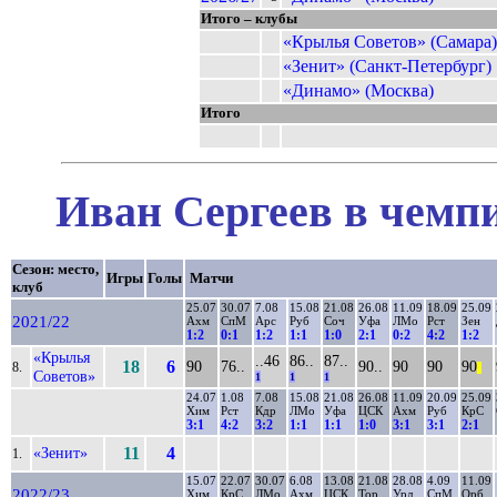
Итого – клубы
«Крылья Советов» (Самара)
«Зенит» (Санкт-Петербург)
«Динамо» (Москва)
Итого
Иван Сергеев в чемпи
Сезон: место,
Игры
Голы
Матчи
клуб
25.07
30.07
7.08
15.08
21.08
26.08
11.09
18.09
25.09
2021/22
Ахм
СпМ
Арс
Руб
Соч
Уфа
ЛМо
Рст
Зен
1:2
0:1
1:2
1:1
1:0
2:1
0:2
4:2
1:2
«Крылья
..46
86..
87..
18
6
90
76..
90..
90
90
90
8.
||
Советов»
1
1
1
24.07
1.08
7.08
15.08
21.08
26.08
11.09
20.09
25.09
Хим
Рст
Кдр
ЛМо
Уфа
ЦСК
Ахм
Руб
КрС
3:1
4:2
3:2
1:1
1:1
1:0
3:1
3:1
2:1
«Зенит»
11
4
1.
15.07
22.07
30.07
6.08
13.08
21.08
28.08
4.09
11.09
2022/23
Хим
КрС
ЛМо
Ахм
ЦСК
Тор
Урл
СпМ
Орб