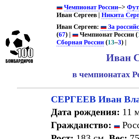
Чемпионат России
–>
Фут
Иван Сергеев |
Никита Серг
Иван Сергеев:
За россий
(
67
) |
Чемпионат России (
Сборная России
(
13
–
3
) |
Иван С
в чемпионатах Р
СЕРГЕЕВ Иван Вл
Дата рождения:
11 м
Гражданство:
Рос
Рост:
183 см.
Вес:
75