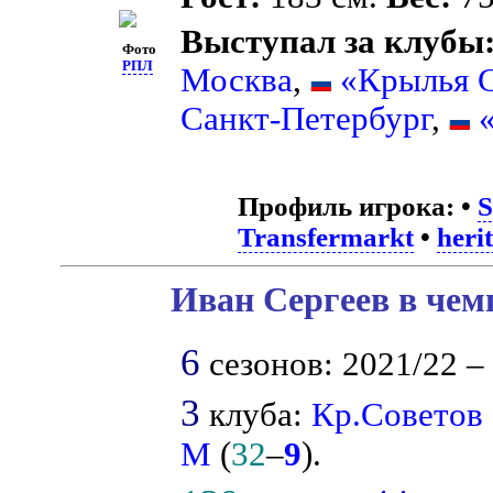
Выступал за клубы
Фото
РПЛ
Москва
,
«Крылья 
Санкт-Петербург
,
Профиль игрока:
•
S
Transfermarkt
•
heri
Иван Сергеев в чем
6
сезонов: 2021/22 – 
3
клуба:
Кр.Советов
М
(
32
–
9
).