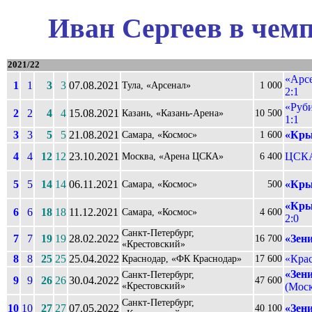
Иван Сергеев в чемп
2021/22
«Арсе
1
1
3
3
07.08.2021
Тула, «Арсенал»
1 000
2:1
«Руби
2
2
4
4
15.08.2021
Казань, «Казань-Арена»
10 500
1:1
3
3
5
5
21.08.2021
«Кры
Самара, «Космос»
1 600
4
4
12
12
23.10.2021
ЦСКА
Москва, «Арена ЦСКА»
6 400
5
5
14
14
06.11.2021
«Кры
Самара, «Космос»
500
«Кры
6
6
18
18
11.12.2021
Самара, «Космос»
4 600
2:0
Санкт-Петербург,
7
7
19
19
28.02.2022
«Зен
16 700
«Крестовский»
8
8
25
25
25.04.2022
«Кра
Краснодар, «ФК Краснодар»
17 600
«Зен
Санкт-Петербург,
9
9
26
26
30.04.2022
47 600
«Крестовский»
(Моск
Санкт-Петербург,
10
10
27
27
07.05.2022
«Зен
40 100