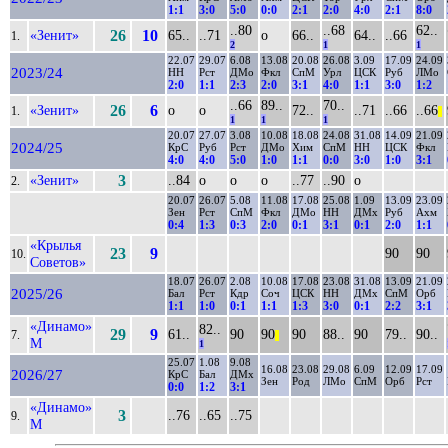
1:1
3:0
5:0
0:0
2:1
2:0
4:0
2:1
8:0
..80
..68
62..
«Зенит»
26
10
65..
..71
о
66..
64..
..66
1.
2
1
1
22.07
29.07
6.08
13.08
20.08
26.08
3.09
17.09
24.09
2023/24
НН
Рст
ДМо
Фкл
СпМ
Урл
ЦСК
Руб
ЛМо
2:0
1:1
2:3
2:0
3:1
4:0
1:1
3:0
1:2
..66
89..
70..
«Зенит»
26
6
о
о
72..
..71
..66
..66
1.
||
1
1
1
20.07
27.07
3.08
10.08
18.08
24.08
31.08
14.09
21.09
2024/25
КрС
Руб
Рст
ДМо
Хим
СпМ
НН
ЦСК
Фкл
4:0
4:0
5:0
1:0
1:1
0:0
3:0
1:0
3:1
«Зенит»
3
..84
о
о
о
..77
..90
о
2.
20.07
26.07
5.08
11.08
17.08
25.08
1.09
13.09
23.09
Зен
Рст
СпМ
Фкл
ДМо
НН
ДМх
Руб
Ахм
0:4
1:3
0:3
2:0
0:1
3:1
0:1
2:0
1:1
«Крылья
23
9
90
90
10.
Советов»
18.07
26.07
2.08
10.08
17.08
23.08
31.08
13.09
21.09
2025/26
Бал
Рст
Кдр
Соч
ЦСК
НН
ДМх
СпМ
Орб
1:1
1:0
0:1
1:1
1:3
3:0
0:1
2:2
3:1
«Динамо»
82..
29
9
61..
90
90
90
88..
90
79..
90..
7.
||
М
1
25.07
1.08
9.08
16.08
23.08
29.08
6.09
12.09
17.09
2026/27
КрС
Бал
ДМх
Зен
Род
ЛМо
СпМ
Орб
Рст
0:0
1:2
3:1
«Динамо»
3
..76
..65
..75
9.
М