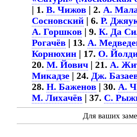
| 1.
В. Чижов
| 2.
А. Мал
Сосновский
| 6.
Р. Джяу
А. Горшков
| 9.
К. Да С
Рогачёв
| 13.
А. Медведе
Корнюхин
| 17.
О. Йолд
20.
М. Йович
| 21.
А. Жи
Микадзе
| 24.
Дж. Базае
28.
Н. Баженов
| 30.
А. 
М. Лихачёв
| 37.
С. Рыж
Для ваших зам