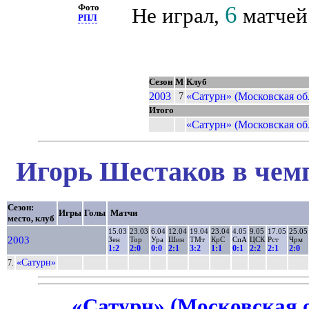
6
Фото
Не играл,
матчей 
РПЛ
Сезон
М
Клуб
2003
«Сатурн» (Московская об
7
Итого
«Сатурн» (Московская об
Игорь Шестаков в чемп
Сезон:
Игры
Голы
Матчи
место, клуб
15.03
23.03
6.04
12.04
19.04
23.04
4.05
9.05
17.05
25.05
2003
Зен
Тор
Ура
Шин
ТМт
КрС
СпА
ЦСК
Рст
Чрм
1:2
2:0
0:0
2:1
3:2
1:1
0:1
2:2
2:1
2:0
«Сатурн»
7.
«Сатурн» (Московская о