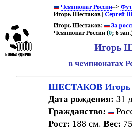
Чемпионат России
–>
Фут
Игорь Шестаков |
Сергей Ш
Игорь Шестаков:
За росс
Чемпионат России (
0
; 6 зап.)
Игорь Ш
в чемпионатах Р
ШЕСТАКОВ Игорь 
Дата рождения:
31 д
Гражданство:
Рос
Рост:
188 см.
Вес:
75