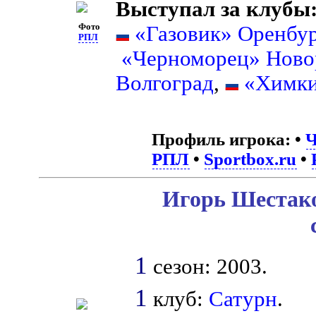
Выступал за клубы
Фото
«Газовик» Оренбу
РПЛ
«Черноморец» Ново
Волгоград
,
«Химк
Профиль игрока:
•
Ч
РПЛ
•
Sportbox.ru
•
Игорь Шестако
1
сезон: 2003.
1
клуб:
Сатурн
.