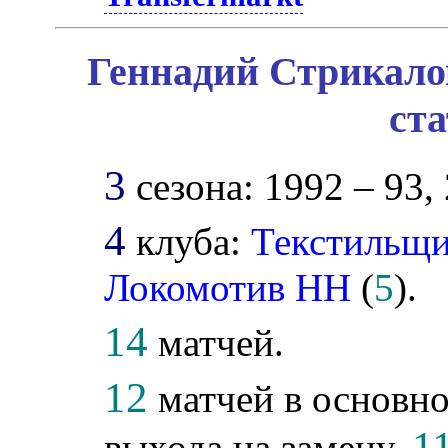
Геннадий Стрикало
ст
3
сезона: 1992 – 93, 
4
клуба:
Текстильщ
Локомотив НН
(
5
).
14
матчей.
12
матчей в основно
1
выхода на замену,