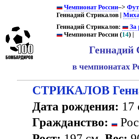
Чемпионат России
–>
Фут
Геннадий Стрикалов |
Миха
Геннадий Стрикалов:
За 
Чемпионат России (
14
) |
Геннадий 
в чемпионатах Р
СТРИКАЛОВ Генна
Дата рождения:
17 
Гражданство:
Рос
Рост:
197 см.
Вес:
90