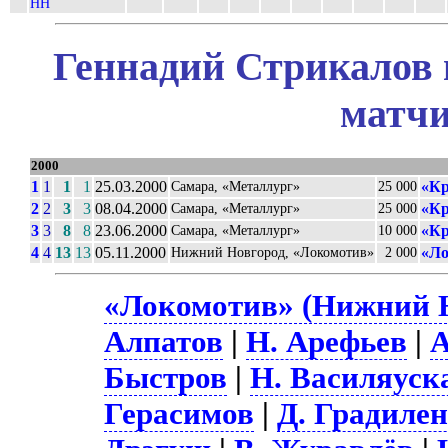
НН
Геннадий Стрикалов 
матчи
2000
1
1
1
1
25.03.2000
«Кр
Самара, «Металлург»
25 000
2
2
3
3
08.04.2000
«Кр
Самара, «Металлург»
25 000
3
3
8
8
23.06.2000
«Кр
Самара, «Металлург»
10 000
4
4
13
13
05.11.2000
«Ло
Нижний Новгород, «Локомотив»
2 000
«Локомотив» (Нижний Н
Алпатов
|
Н. Арефьев
|
А
Быстров
|
Н. Василяуск
Герасимов
|
Д. Градиле