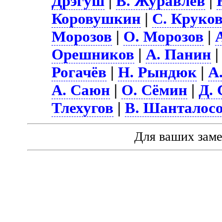
Дрэгуш
|
В. Журавлёв
|
Коровушкин
|
С. Круко
Морозов
|
О. Морозов
|
Орешников
|
А. Панин
Рогачёв
|
Н. Рындюк
|
А
А. Саюн
|
О. Сёмин
|
Д.
Тлехугов
|
В. Шанталос
Для ваших зам