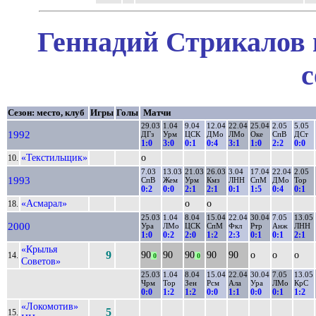
Геннадий Стрикалов 
с
Сезон: место, клуб
Игры
Голы
Матчи
29.03
1.04
9.04
12.04
22.04
25.04
2.05
5.05
1992
ДГз
Урм
ЦСК
ДМо
ЛМо
Оке
СпВ
ДСт
1:0
3:0
0:1
0:4
3:1
1:0
2:2
0:0
«Текстильщик»
о
10.
7.03
13.03
21.03
26.03
3.04
17.04
22.04
2.05
1993
СпВ
Жем
Урм
Кмз
ЛНН
СпМ
ДМо
Тор
0:2
0:0
2:1
2:1
0:1
1:5
0:4
0:1
«Асмарал»
о
о
18.
25.03
1.04
8.04
15.04
22.04
30.04
7.05
13.05
2000
Ура
ЛМо
ЦСК
СпМ
Фкл
Ртр
Анж
ЛНН
1:0
0:2
2:0
1:2
2:3
0:1
0:1
2:1
«Крылья
9
90
90
90
90
90
о
о
о
14.
0
0
Советов»
25.03
1.04
8.04
15.04
22.04
30.04
7.05
13.05
Чрм
Тор
Зен
Рсм
Ала
Ура
ЛМо
КрС
0:0
1:2
1:2
0:0
1:1
0:0
0:1
1:2
«Локомотив»
5
15.