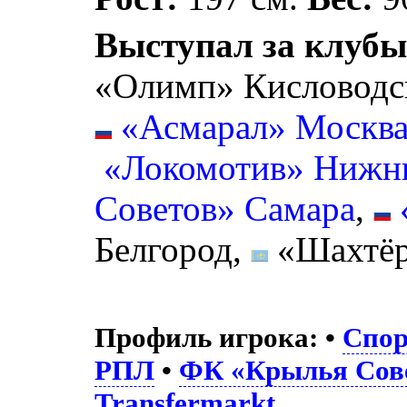
Выступал за клубы
«Олимп» Кисловодс
«Асмарал» Москв
«Локомотив» Нижн
Советов» Самара
,
Белгород,
«Шахтёр
Профиль игрока:
•
Спор
РПЛ
•
ФК «Крылья Сов
Transfermarkt