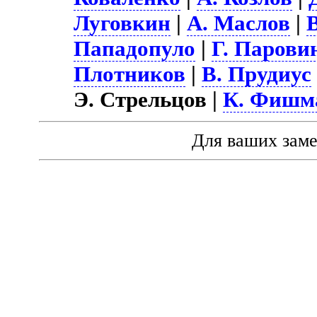
Луговкин
|
А. Маслов
|
Пападопуло
|
Г. Парови
Плотников
|
В. Прудиус
Э. Стрельцов |
К. Фишм
Для ваших зам