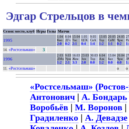
Эдгар Стрельцов в чем
Сезон: место, клуб
Игры
Голы
Матчи
1.04
8.04
15.04
1.05
9.05
13.05
20.05
24.05
27
1995
Кмз
ДГз
Ткс
ЦСК
СпА
Тор
СпМ
Чрм
Р
2:0
0:2
2:1
0:4
1:4
1:2
1:1
0:2
1:
«Ростсельмаш»
3
14.
2.03
9.03
16.03
23.03
30.03
6.04
13.04
20.04
27
1996
ДМо
Урм
Жем
Зен
Тор
Ала
Бал
Чрм
Л
1:2
2:1
3:3
2:0
0:0
1:2
0:0
4:0
1:
«Ростсельмаш»
о
о
11.
«Ростсельмаш» (Ростов-
Антонович
|
А. Бондарь
Воробьёв
|
М. Воронов
Градиленко
|
А. Девадзе
Коваленко
|
А. Козлов
|