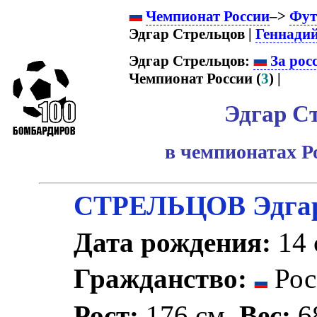
Чемпионат России
–>
Фут
Эдгар Стрельцов |
Геннади
Эдгар Стрельцов:
За рос
Чемпионат России (
3
) |
Эдгар С
в чемпионатах Р
СТРЕЛЬЦОВ Эдгар
Дата рождения:
14 
Гражданство:
Рос
Рост:
176 см.
Вес:
68