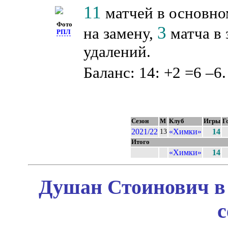
11
матчей в основно
Фото
3
на замену,
матча в 
РПЛ
удалений.
Баланс: 14: +2 =6 –6.
Сезон
М
Клуб
Игры
Г
2021/22
«Химки»
14
13
Итого
«Химки»
14
Душан Стоинович в 
с