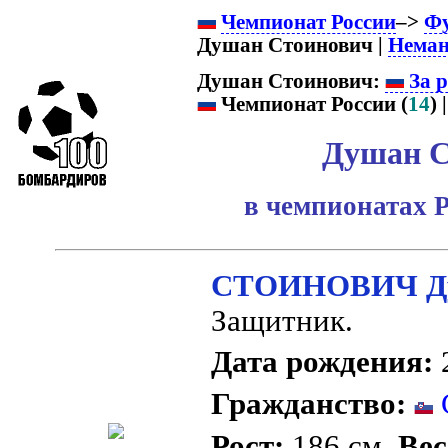
Чемпионат России
–>
Ф
Душан Стоинович |
Неман
Душан Стоинович:
За р
Чемпионат России (
14
) |
Душан С
в чемпионатах Р
СТОИНОВИЧ Д
Защитник.
Дата рождения:
2
Гражданство:
Рост:
186 см.
Вес