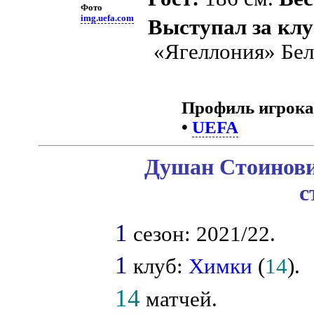
Фото
img.uefa.com
Выступал за кл
«Ягеллония» Бел
Профиль игрока
•
UEFA
Душан Стоинови
с
1
сезон: 2021/22.
1
клуб:
Химки
(
14
).
14
матчей.