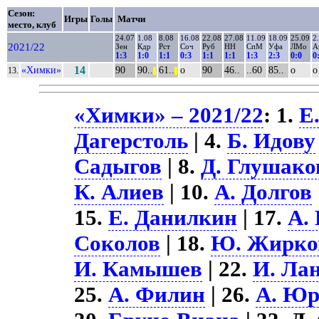
Сезон:
Игры
Голы
Матчи
место, клуб
24.07
1.08
8.08
16.08
22.08
27.08
11.09
18.09
25.09
2
2021/22
Зен
Кдр
Рст
Соч
Руб
НН
СпМ
Уфа
ЛМо
А
1:3
1:0
1:1
0:3
1:1
1:1
1:3
2:3
0:0
0
«Химки»
14
90
90..
61..
о
90
46..
..60
85..
о
о
13.
||
||
«Химки» – 2021/22
: 1.
Е
Дагерстоль
| 4.
Б. Идову
Садыгов
| 8.
Д. Глушако
К. Алиев
| 10.
А. Долгов
15.
Е. Данилкин
| 17.
А.
Соколов
| 18.
Ю. Жирко
И. Камышев
| 22.
И. Ла
25.
А. Филин
| 26.
А. Юр