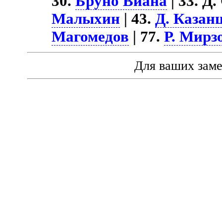
30.
Бруно Виана
| 33. Д
Малыхин
| 43.
Д. Казан
Магомедов
| 77.
Р. Мирз
Для ваших зам